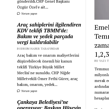
gönderildi.CHP Genel Başkanı
Özgür Özel'e ait...
Yorum yapın
Araç sahiplerini ilgilendiren
Emek
KDV teklifi TBMM’de:
Temm
Bakım ve yedek parçada
vergi kaldırılabilir
zama
BODRUM HABER TARAFINDAN
1,2,3
Araç bakım ve onarım maliyetlerini
düşürebilecek önemli bir kanun
BU YAZI 
teklifi Türkiye Büyük Millet
Temmuz 
Meclisi'ne sunuldu. CHP Niğde
milyonla
Milletvekili Ömer Fethi Gürer, araç
merak ed
bakım, onarım, yedek...
ardından
Yorum yapın
numarası
hesaplar
Çankaya Belediyesi’ne
operasyon: Başkan Hüseyin