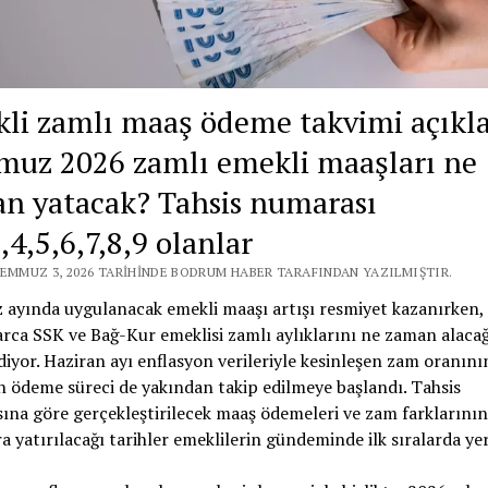
li zamlı maaş ödeme takvimi açıkl
uz 2026 zamlı emekli maaşları ne
n yatacak? Tahsis numarası
,4,5,6,7,8,9 olanlar
TEMMUZ 3, 2026 TARIHINDE BODRUM HABER TARAFINDAN YAZILMIŞTIR.
ayında uygulanacak emekli maaşı artışı resmiyet kazanırken,
rca SSK ve Bağ-Kur emeklisi zamlı aylıklarını ne zaman alacağ
iyor. Haziran ayı enflasyon verileriyle kesinleşen zam oranını
 ödeme süreci de yakından takip edilmeye başlandı. Tahsis
na göre gerçekleştirilecek maaş ödemeleri ve zam farklarının
a yatırılacağı tarihler emeklilerin gündeminde ilk sıralarda yer