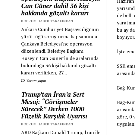
Haziran 
Can Güner dahil 36 kişi
yarısınd
hakkında gözaltı kararı
de belli
BODRUM HABER TARAFINDAN
yaratmad
Ankara Cumhuriyet Başsavcılığı'nın
bu ay da
yürüttüğü soruşturma kapsamında
koyuyor
Çankaya Belediyesi'ne operasyon
düzenlendi. Belediye Başkanı
İşte eme
Hüseyin Can Güner'in de aralarında
bulunduğu 36 kişi hakkında gözaltı
SSK emek
kararı verilirken, 27...
arasında
Yorum yapın
Bağ-Kur 
Trump’tan İran’a Sert
Mesaj: “Görüşmeler
Bağ-Kur 
Sürecek” Derken 1000
arasında
Füzelik Karşılık Uyarısı
göre, 0 
uygulan
BODRUM HABER TARAFINDAN
ABD Başkanı Donald Trump, İran ile