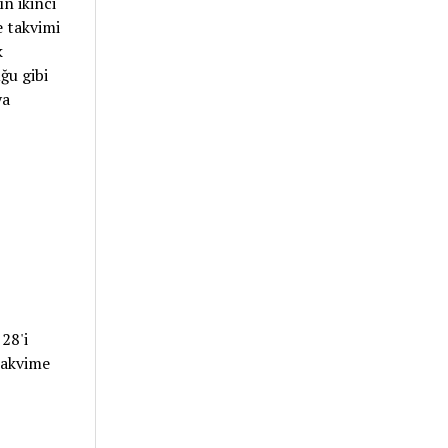
n ikinci
 takvimi
k
ğu gibi
ya
28'i
takvime