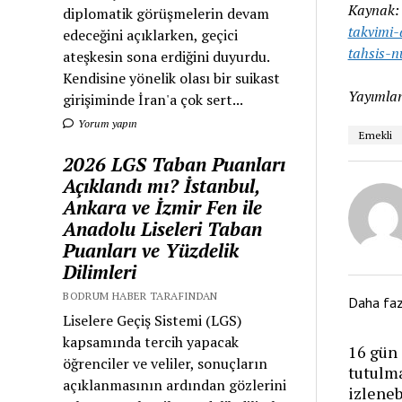
Kaynak
diplomatik görüşmelerin devam
takvimi
edeceğini açıklarken, geçici
tahsis-
ateşkesin sona erdiğini duyurdu.
Kendisine yönelik olası bir suikast
Yayımlan
girişiminde İran'a çok sert...
Yorum yapın
Emekli
2026 LGS Taban Puanları
Açıklandı mı? İstanbul,
Ankara ve İzmir Fen ile
Anadolu Liseleri Taban
Puanları ve Yüzdelik
Dilimleri
BODRUM HABER TARAFINDAN
Daha fa
Liselere Geçiş Sistemi (LGS)
kapsamında tercih yapacak
16 gün 
öğrenciler ve veliler, sonuçların
tutulm
açıklanmasının ardından gözlerini
izlene