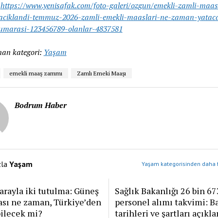
:
https://www.yenisafak.com/foto-galeri/ozgun/emekli-zamli-maa
-aciklandi-temmuz-2026-zamli-emekli-maaslari-ne-zaman-yatac
numarasi-123456789-olanlar-4837581
an kategori:
Yaşam
emekli maaş zammı
Zamlı Emeki Maaşı
Bodrum Haber
zla
Yaşam
Yaşam kategorisinden daha f
arayla iki tutulma: Güneş
Sağlık Bakanlığı 26 bin 67
ası ne zaman, Türkiye’den
personel alımı takvimi: B
bilecek mi?
tarihleri ve şartları açıkl