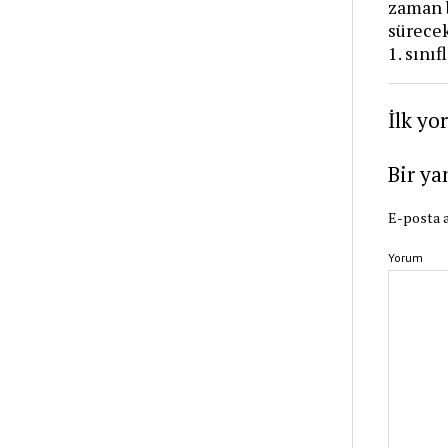
zaman 
sürece
1. sını
İlk yo
Bir ya
E-posta a
Yorum