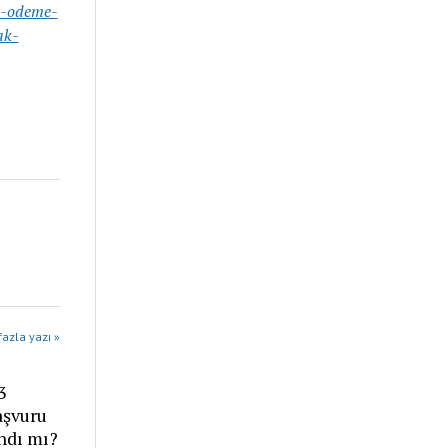
s-odeme-
ak-
azla yazı »
3
aşvuru
andı mı?