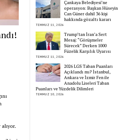
Çankaya Belediyesi’ne
operasyon: Başkan Hüseyin
Can Güner dahil 36 kişi
hakkında gözaltı kararı
TEMMUZ 11, 2026
andı!
Trump’tan İran’a Sert
Mesaj: “Görüşmeler
Sürecek” Derken 1000
Füzelik Karşılık Uyarısı
TEMMUZ 11, 2026
2026 LGS Taban Puanları
Açıklandı mı? İstanbul,
Ankara ve İzmir Fen ile
Anadolu Liseleri Taban
Puanları ve Yüzdelik Dilimleri
TEMMUZ 10, 2026
ını
n
 alıyor.