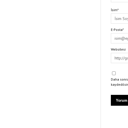
İsim*
E-Posta*
Websitesi
Daha sonra
kaydedilsi