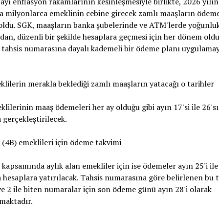
ayı enflasyon rakamlarının kesinleşmesiyle birlikte, 2026 yılını
a milyonlarca emeklinin cebine girecek zamlı maaşların ödeme
 oldu. SGK, maaşların banka şubelerinde ve ATM'lerde yoğunlu
an, düzenli bir şekilde hesaplara geçmesi için her dönem oldu
 tahsis numarasına dayalı kademeli bir ödeme planı uygulama
.
klilerin merakla beklediği zamlı maaşların yatacağı o tarihler
lilerinin maaş ödemeleri her ay olduğu gibi ayın 17'si ile 26'sı
 gerçekleştirilecek.
(4B) emeklileri için ödeme takvimi
kapsamında aylık alan emekliler için ise ödemeler ayın 25'i ile 
 hesaplara yatırılacak. Tahsis numarasına göre belirlenen bu 
ve 2 ile biten numaralar için son ödeme günü ayın 28'i olarak
maktadır.