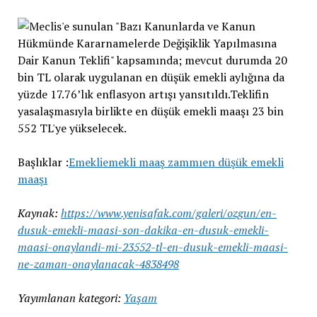
Başlıklar :
Emekli
emekli maaş zammı
en düşük emekli
maaşı
Kaynak:
https://www.yenisafak.com/galeri/ozgun/en-
dusuk-emekli-maasi-son-dakika-en-dusuk-emekli-
maasi-onaylandi-mi-23552-tl-en-dusuk-emekli-maasi-
ne-zaman-onaylanacak-4838498
Yayımlanan kategori:
Yaşam