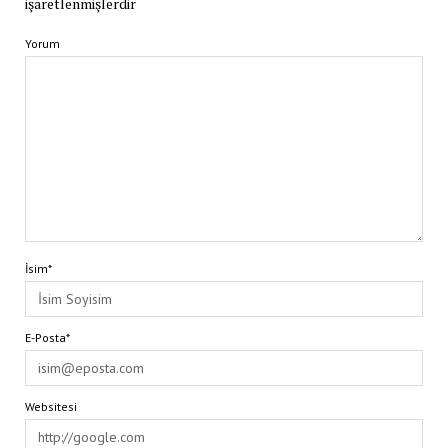
işaretlenmişlerdir
Yorum
İsim*
E-Posta*
Websitesi