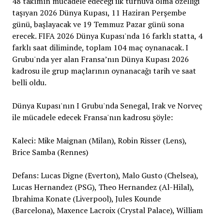
48 takımın mücadele edeceği ilk turnuva olma özelliği
taşıyan 2026 Dünya Kupası, 11 Haziran Perşembe
günü, başlayacak ve 19 Temmuz Pazar günü sona
erecek. FIFA 2026 Dünya Kupası'nda 16 farklı statta, 4
farklı saat diliminde, toplam 104 maç oynanacak. I
Grubu'nda yer alan Fransa’nın Dünya Kupası 2026
kadrosu ile grup maçlarının oynanacağı tarih ve saat
belli oldu.
Dünya Kupası'nın I Grubu'nda Senegal, Irak ve Norveç
ile mücadele edecek Fransa'nın kadrosu şöyle:
Kaleci: Mike Maignan (Milan), Robin Risser (Lens),
Brice Samba (Rennes)
Defans: Lucas Digne (Everton), Malo Gusto (Chelsea),
Lucas Hernandez (PSG), Theo Hernandez (Al-Hilal),
Ibrahima Konate (Liverpool), Jules Kounde
(Barcelona), Maxence Lacroix (Crystal Palace), William