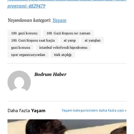
programi-4829479
Yayımlanan kategori:
Yaşam
100. gazi kosusu
100. Gazi Koşusu ne zaman
100. Gazi Koşusu saat kaçta
at yarışı
at yarışları
gazi kosusu
i̇stanbul veliefendi hipodromu
spor organizasyonları
türk atçılığı
Bodrum Haber
Daha fazla
Yaşam
Yaşam kategorisinden daha fazla yazı »