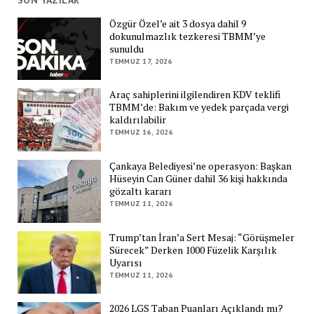
SON YAZILAR
Özgür Özel’e ait 3 dosya dahil 9
dokunulmazlık tezkeresi TBMM’ye
sunuldu
TEMMUZ 17, 2026
Araç sahiplerini ilgilendiren KDV teklifi
TBMM’de: Bakım ve yedek parçada vergi
kaldırılabilir
TEMMUZ 16, 2026
Çankaya Belediyesi’ne operasyon: Başkan
Hüseyin Can Güner dahil 36 kişi hakkında
gözaltı kararı
TEMMUZ 11, 2026
Trump’tan İran’a Sert Mesaj: “Görüşmeler
Sürecek” Derken 1000 Füzelik Karşılık
Uyarısı
TEMMUZ 11, 2026
2026 LGS Taban Puanları Açıklandı mı?