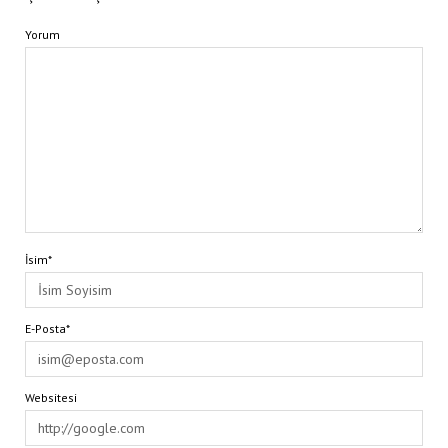
Yorum
İsim*
E-Posta*
Websitesi