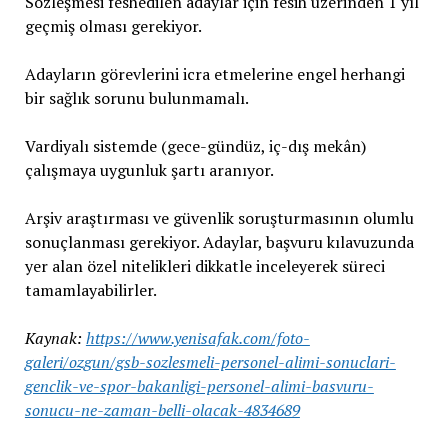
Sözleşmesi feshedilen adaylar için fesih üzerinden 1 yıl
geçmiş olması gerekiyor.
Adayların görevlerini icra etmelerine engel herhangi
bir sağlık sorunu bulunmamalı.
Vardiyalı sistemde (gece-gündüz, iç-dış mekân)
çalışmaya uygunluk şartı aranıyor.
Arşiv araştırması ve güvenlik soruşturmasının olumlu
sonuçlanması gerekiyor. Adaylar, başvuru kılavuzunda
yer alan özel nitelikleri dikkatle inceleyerek süreci
tamamlayabilirler.
Kaynak:
https://www.yenisafak.com/foto-
galeri/ozgun/gsb-sozlesmeli-personel-alimi-sonuclari-
genclik-ve-spor-bakanligi-personel-alimi-basvuru-
sonucu-ne-zaman-belli-olacak-4834689