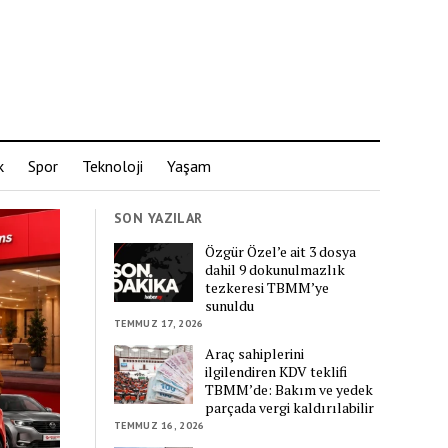
k
Spor
Teknoloji
Yaşam
SON YAZILAR
Özgür Özel’e ait 3 dosya
dahil 9 dokunulmazlık
tezkeresi TBMM’ye
sunuldu
TEMMUZ 17, 2026
Araç sahiplerini
ilgilendiren KDV teklifi
TBMM’de: Bakım ve yedek
parçada vergi kaldırılabilir
TEMMUZ 16, 2026