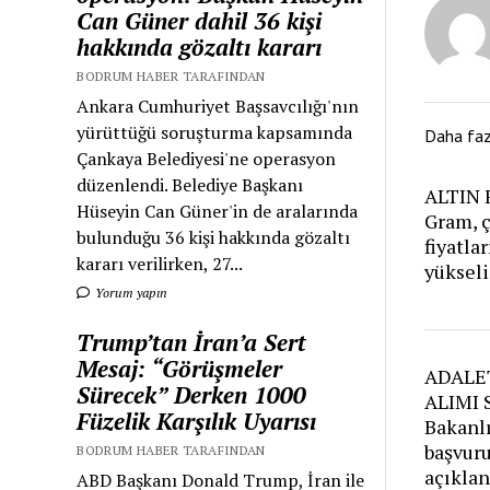
Can Güner dahil 36 kişi
hakkında gözaltı kararı
BODRUM HABER TARAFINDAN
Ankara Cumhuriyet Başsavcılığı'nın
yürüttüğü soruşturma kapsamında
Daha fa
Çankaya Belediyesi'ne operasyon
düzenlendi. Belediye Başkanı
ALTIN 
Hüseyin Can Güner'in de aralarında
Gram, ç
bulunduğu 36 kişi hakkında gözaltı
fiyatla
kararı verilirken, 27...
yükseli
Yorum yapın
Trump’tan İran’a Sert
Mesaj: “Görüşmeler
ADALE
Sürecek” Derken 1000
ALIMI 
Füzelik Karşılık Uyarısı
Bakanlı
başvur
BODRUM HABER TARAFINDAN
açıkla
ABD Başkanı Donald Trump, İran ile