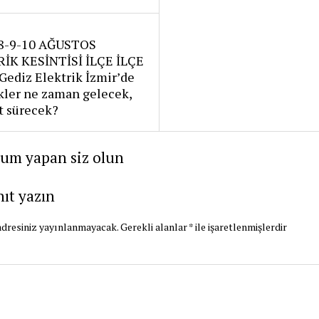
8-9-10 AĞUSTOS
İK KESİNTİSİ İLÇE İLÇE
Gediz Elektrik İzmir’de
kler ne zaman gelecek,
t sürecek?
rum yapan siz olun
nıt yazın
dresiniz yayınlanmayacak.
Gerekli alanlar
*
ile işaretlenmişlerdir