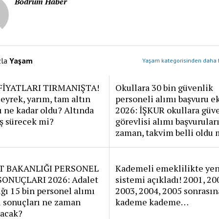
Bodrum Haber
zla
Yaşam
Yaşam kategorisinden daha f
FİYATLARI TIRMANIŞTA!
Okullara 30 bin güvenlik
eyrek, yarım, tam altın
personeli alımı başvuru e
rı ne kadar oldu? Altında
2026: İŞKUR okullara güv
ş sürecek mi?
görevlisi alımı başvurular
zaman, takvim belli oldu
T BAKANLIĞI PERSONEL
Kademeli emeklilikte yen
SONUÇLARI 2026: Adalet
sistemi açıkladı! 2001, 20
ğı 15 bin personel alımı
2003, 2004, 2005 sonrasın
u sonuçları ne zaman
kademe kademe…
nacak?