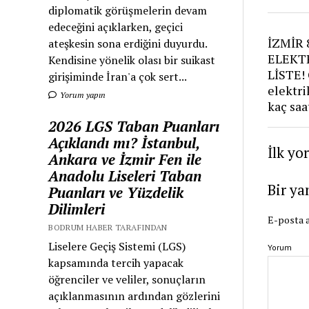
diplomatik görüşmelerin devam
edeceğini açıklarken, geçici
İZMİR 
ateşkesin sona erdiğini duyurdu.
ELEKTR
Kendisine yönelik olası bir suikast
LİSTE! 
girişiminde İran'a çok sert...
elektri
Yorum yapın
kaç saa
2026 LGS Taban Puanları
Açıklandı mı? İstanbul,
İlk yo
Ankara ve İzmir Fen ile
Anadolu Liseleri Taban
Bir ya
Puanları ve Yüzdelik
Dilimleri
E-posta a
BODRUM HABER TARAFINDAN
Liselere Geçiş Sistemi (LGS)
Yorum
kapsamında tercih yapacak
öğrenciler ve veliler, sonuçların
açıklanmasının ardından gözlerini