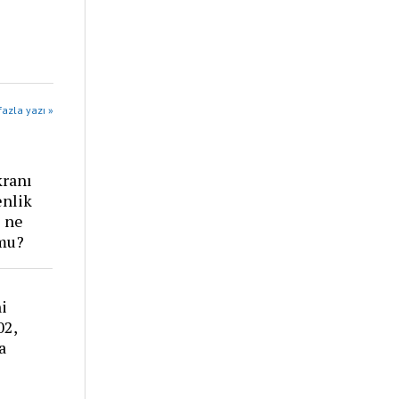
azla yazı »
kranı
enlik
ı ne
 mu?
i
02,
a