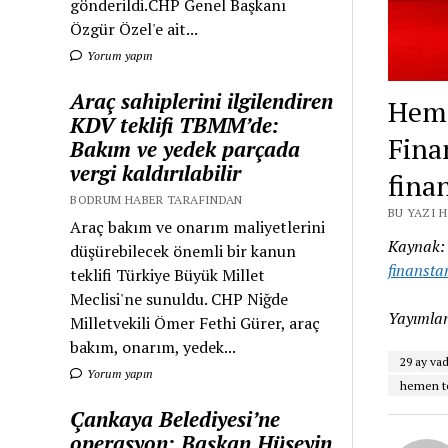
gönderildi.CHP Genel Başkanı
Özgür Özel'e ait...
Yorum yapın
Araç sahiplerini ilgilendiren
Heme
KDV teklifi TBMM’de:
Finan
Bakım ve yedek parçada
vergi kaldırılabilir
fina
BODRUM HABER TARAFINDAN
BU YAZI 
Araç bakım ve onarım maliyetlerini
Kaynak
düşürebilecek önemli bir kanun
finansta
teklifi Türkiye Büyük Millet
Meclisi'ne sunuldu. CHP Niğde
Yayımlan
Milletvekili Ömer Fethi Gürer, araç
bakım, onarım, yedek...
29 ay va
Yorum yapın
hemen te
Çankaya Belediyesi’ne
operasyon: Başkan Hüseyin