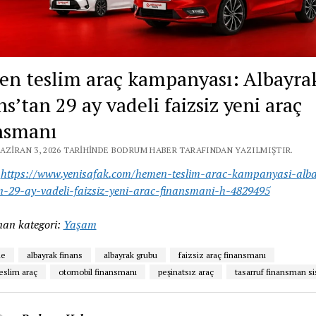
n teslim araç kampanyası: Albayra
s’tan 29 ay vadeli faizsiz yeni araç
nsmanı
HAZIRAN 3, 2026 TARIHINDE BODRUM HABER TARAFINDAN YAZILMIŞTIR.
:
https://www.yenisafak.com/hemen-teslim-arac-kampanyasi-alb
n-29-ay-vadeli-faizsiz-yeni-arac-finansmani-h-4829495
an kategori:
Yaşam
de
albayrak finans
albayrak grubu
faizsiz araç finansmanı
slim araç
otomobil finansmanı
peşinatsız araç
tasarruf finansman s