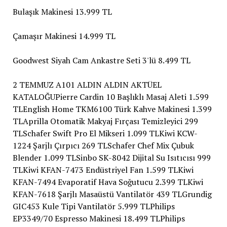
Bulaşık Makinesi 13.999 TL
Çamaşır Makinesi 14.999 TL
Goodwest Siyah Cam Ankastre Seti 3'lü 8.499 TL
2 TEMMUZ A101 ALDIN ALDIN AKTÜEL
KATALOĞUPierre Cardin 10 Başlıklı Masaj Aleti 1.599
TLEnglish Home TKM6100 Türk Kahve Makinesi 1.399
TLAprilla Otomatik Makyaj Fırçası Temizleyici 299
TLSchafer Swift Pro El Mikseri 1.099 TLKiwi KCW-
1224 Şarjlı Çırpıcı 269 TLSchafer Chef Mix Çubuk
Blender 1.099 TLSinbo SK-8042 Dijital Su Isıtıcısı 999
TLKiwi KFAN-7473 Endüstriyel Fan 1.599 TLKiwi
KFAN-7494 Evaporatif Hava Soğutucu 2.399 TLKiwi
KFAN-7618 Şarjlı Masaüstü Vantilatör 439 TLGrundig
GIC453 Kule Tipi Vantilatör 5.999 TLPhilips
EP3349/70 Espresso Makinesi 18.499 TLPhilips