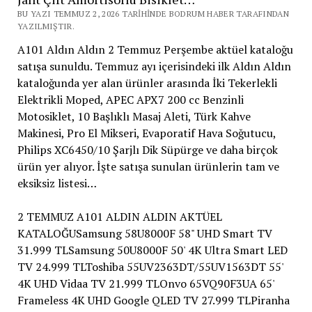
BU YAZI TEMMUZ 2, 2026 TARIHINDE BODRUM HABER TARAFINDAN
YAZILMIŞTIR.
A101 Aldın Aldın 2 Temmuz Perşembe aktüel kataloğu
satışa sunuldu. Temmuz ayı içerisindeki ilk Aldın Aldın
kataloğunda yer alan ürünler arasında İki Tekerlekli
Elektrikli Moped, APEC APX7 200 cc Benzinli
Motosiklet, 10 Başlıklı Masaj Aleti, Türk Kahve
Makinesi, Pro El Mikseri, Evaporatif Hava Soğutucu,
Philips XC6450/10 Şarjlı Dik Süpürge ve daha birçok
ürün yer alıyor. İşte satışa sunulan ürünlerin tam ve
eksiksiz listesi…
2 TEMMUZ A101 ALDIN ALDIN AKTÜEL
KATALOĞUSamsung 58U8000F 58" UHD Smart TV
31.999 TLSamsung 50U8000F 50' 4K Ultra Smart LED
TV 24.999 TLToshiba 55UV2363DT/55UV1563DT 55'
4K UHD Vidaa TV 21.999 TLOnvo 65VQ90F3UA 65'
Frameless 4K UHD Google QLED TV 27.999 TLPiranha