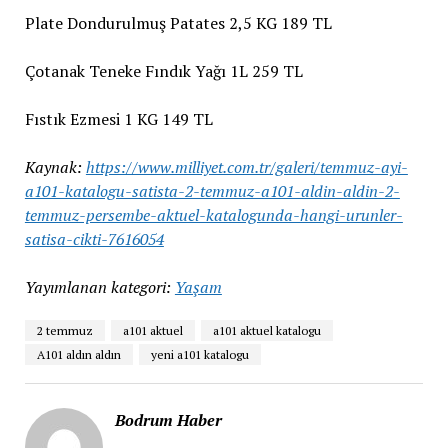
Plate Dondurulmuş Patates 2,5 KG 189 TL
Çotanak Teneke Fındık Yağı 1L 259 TL
Fıstık Ezmesi 1 KG 149 TL
Kaynak:
https://www.milliyet.com.tr/galeri/temmuz-ayi-
a101-katalogu-satista-2-temmuz-a101-aldin-aldin-2-
temmuz-persembe-aktuel-katalogunda-hangi-urunler-
satisa-cikti-7616054
Yayımlanan kategori:
Yaşam
2 temmuz
a101 aktuel
a101 aktuel katalogu
A101 aldın aldın
yeni a101 katalogu
Bodrum Haber