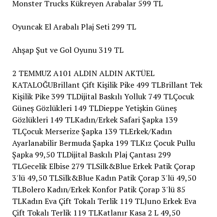
Monster Trucks Kükreyen Arabalar 599 TL
Oyuncak El Arabalı Plaj Seti 299 TL
Ahşap Şut ve Gol Oyunu 319 TL
2 TEMMUZ A101 ALDIN ALDIN AKTÜEL
KATALOĞUBrillant Çift Kişilik Pike 499 TLBrillant Tek
Kişilik Pike 399 TLDijital Baskılı Yolluk 749 TLÇocuk
Güneş Gözlükleri 149 TLDieppe Yetişkin Güneş
Gözlükleri 149 TLKadın/Erkek Safari Şapka 139
TLÇocuk Merserize Şapka 139 TLErkek/Kadın
Ayarlanabilir Bermuda Şapka 199 TLKız Çocuk Pullu
Şapka 99,50 TLDijital Baskılı Plaj Çantası 299
TLGecelik Elbise 279 TLSilk&Blue Erkek Patik Çorap
3'lü 49,50 TLSilk&Blue Kadın Patik Çorap 3'lü 49,50
TLBolero Kadın/Erkek Konfor Patik Çorap 3'lü 85
TLKadın Eva Çift Tokalı Terlik 119 TLJuno Erkek Eva
Çift Tokalı Terlik 119 TLKatlanır Kasa 2 L 49,50