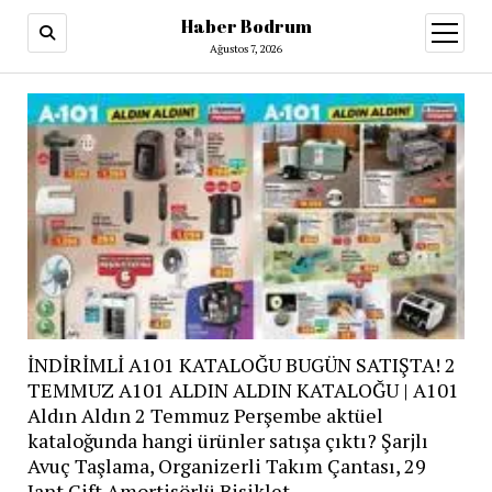
Haber Bodrum
menüy
aç
Ağustos 7, 2026
İNDİRİMLİ A101 KATALOĞU BUGÜN SATIŞTA! 2
TEMMUZ A101 ALDIN ALDIN KATALOĞU | A101
Aldın Aldın 2 Temmuz Perşembe aktüel
kataloğunda hangi ürünler satışa çıktı? Şarjlı
Avuç Taşlama, Organizerli Takım Çantası, 29
Jant Çift Amortisörlü Bisiklet…