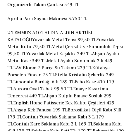
Organizerli Takım Çantası 549 TL
Aprilla Para Sayma Makinesi 3.750 TL
2 TEMMUZ A101 ALDIN ALDIN AKTÜEL
KATALOĞUYuvarlak Metal Tepsi 89,50 TLYuvarlak
Metal Kutu 79,50 TLMetal Çerezlik ve Sunumluk Tepsi
99,50 TLYuvarlak Metal Kaşıklık 249 TLAhşap Ayaklı
Metal Kase 349 TLMetal Ayaklı Sunumluk 2'li 449
TLLAV Bloom 7 Parça Su Takımı 229 TLKütahya
Porselen Fincan 75 TLStella Kristalin Şekerlik 249
TLLimonata Bardağı 6'lı 189 TLEcho Kase 4'lü 119
TLAurora Oval Tabak 99,50 TLEmaye Kızartma
Tenceresi 449 TLAhşap Kulplu Emaye Sosluk 299
TLEnglish Home Patisserie Kek Kalıbı Çeşitleri 429
TLAhşap Kek Fanusu 199 TLBorosilikat Ölçü Kabı 3'lü
179 TLContalı Yuvarlak Saklama Kabı 3 L 179
TLContalı Kare Saklama Kabı 2 L 169 TLSaklama Kabı
4'lü 139 TLSaklama Kabı Seti 7'li 179 TLBaharatlık 400