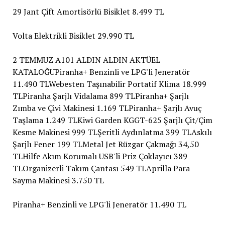
29 Jant Çift Amortisörlü Bisiklet 8.499 TL
Volta Elektrikli Bisiklet 29.990 TL
2 TEMMUZ A101 ALDIN ALDIN AKTÜEL
KATALOĞUPiranha+ Benzinli ve LPG'li Jeneratör
11.490 TLWebesten Taşınabilir Portatif Klima 18.999
TLPiranha Şarjlı Vidalama 899 TLPiranha+ Şarjlı
Zımba ve Çivi Makinesi 1.169 TLPiranha+ Şarjlı Avuç
Taşlama 1.249 TLKiwi Garden KGGT-625 Şarjlı Çit/Çim
Kesme Makinesi 999 TLŞeritli Aydınlatma 399 TLAskılı
Şarjlı Fener 199 TLMetal Jet Rüzgar Çakmağı 34,50
TLHilfe Akım Korumalı USB'li Priz Çoklayıcı 389
TLOrganizerli Takım Çantası 549 TLAprilla Para
Sayma Makinesi 3.750 TL
Piranha+ Benzinli ve LPG'li Jeneratör 11.490 TL