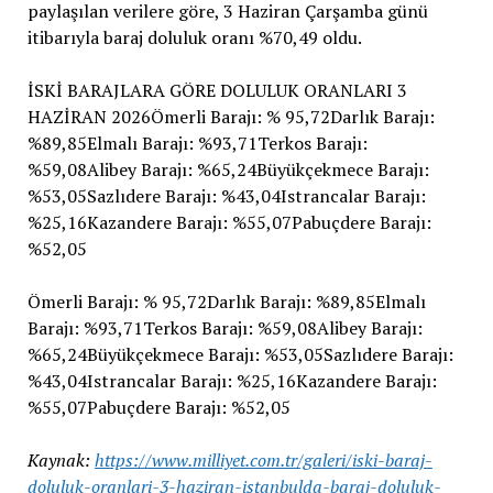
paylaşılan verilere göre, 3 Haziran Çarşamba günü
itibarıyla baraj doluluk oranı %70,49 oldu.
İSKİ BARAJLARA GÖRE DOLULUK ORANLARI 3
HAZİRAN 2026Ömerli Barajı: % 95,72Darlık Barajı:
%89,85Elmalı Barajı: %93,71Terkos Barajı:
%59,08Alibey Barajı: %65,24Büyükçekmece Barajı:
%53,05Sazlıdere Barajı: %43,04Istrancalar Barajı:
%25,16Kazandere Barajı: %55,07Pabuçdere Barajı:
%52,05
Ömerli Barajı: % 95,72Darlık Barajı: %89,85Elmalı
Barajı: %93,71Terkos Barajı: %59,08Alibey Barajı:
%65,24Büyükçekmece Barajı: %53,05Sazlıdere Barajı:
%43,04Istrancalar Barajı: %25,16Kazandere Barajı:
%55,07Pabuçdere Barajı: %52,05
Kaynak:
https://www.milliyet.com.tr/galeri/iski-baraj-
doluluk-oranlari-3-haziran-istanbulda-baraj-doluluk-