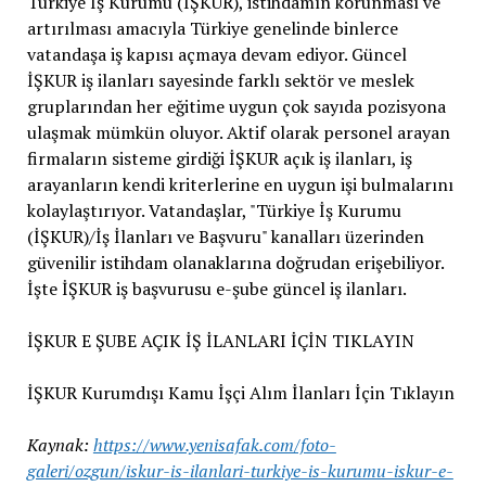
Türkiye İş Kurumu (İŞKUR), istihdamın korunması ve
artırılması amacıyla Türkiye genelinde binlerce
vatandaşa iş kapısı açmaya devam ediyor. Güncel
İŞKUR iş ilanları sayesinde farklı sektör ve meslek
gruplarından her eğitime uygun çok sayıda pozisyona
ulaşmak mümkün oluyor. Aktif olarak personel arayan
firmaların sisteme girdiği İŞKUR açık iş ilanları, iş
arayanların kendi kriterlerine en uygun işi bulmalarını
kolaylaştırıyor. Vatandaşlar, "Türkiye İş Kurumu
(İŞKUR)/İş İlanları ve Başvuru" kanalları üzerinden
güvenilir istihdam olanaklarına doğrudan erişebiliyor.
İşte İŞKUR iş başvurusu e-şube güncel iş ilanları.
İŞKUR E ŞUBE AÇIK İŞ İLANLARI İÇİN TIKLAYIN
İŞKUR Kurumdışı Kamu İşçi Alım İlanları İçin Tıklayın
Kaynak:
https://www.yenisafak.com/foto-
galeri/ozgun/iskur-is-ilanlari-turkiye-is-kurumu-iskur-e-