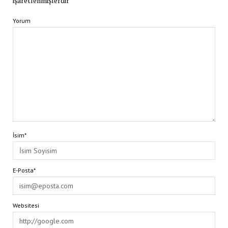
işaretlenmişlerdir
Yorum
İsim*
E-Posta*
Websitesi