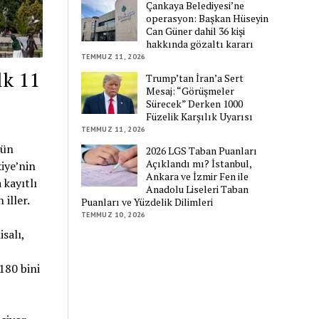
Çankaya Belediyesi’ne
operasyon: Başkan Hüseyin
Can Güner dahil 36 kişi
hakkında gözaltı kararı
TEMMUZ 11, 2026
lk 11
Trump’tan İran’a Sert
Mesaj: “Görüşmeler
Sürecek” Derken 1000
Füzelik Karşılık Uyarısı
TEMMUZ 11, 2026
nün
2026 LGS Taban Puanları
Açıklandı mı? İstanbul,
iye’nin
Ankara ve İzmir Fen ile
 kayıtlı
Anadolu Liseleri Taban
iller.
Puanları ve Yüzdelik Dilimleri
TEMMUZ 10, 2026
salı,
180 bini