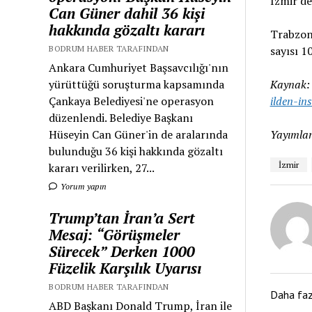
İzmir'de
Can Güner dahil 36 kişi
hakkında gözaltı kararı
Trabzon,
BODRUM HABER TARAFINDAN
sayısı 1
Ankara Cumhuriyet Başsavcılığı'nın
yürüttüğü soruşturma kapsamında
Kaynak
Çankaya Belediyesi'ne operasyon
ilden-in
düzenlendi. Belediye Başkanı
Hüseyin Can Güner'in de aralarında
Yayımlan
bulunduğu 36 kişi hakkında gözaltı
İzmir
kararı verilirken, 27...
Yorum yapın
Trump’tan İran’a Sert
Mesaj: “Görüşmeler
Sürecek” Derken 1000
Füzelik Karşılık Uyarısı
BODRUM HABER TARAFINDAN
Daha fa
ABD Başkanı Donald Trump, İran ile