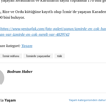
 yaşayan Sivaslıların ve Karslıların sayısı toplamda 170 bini ge
 Rize ve Ordu kütüğüne kayıtlı olup İzmir'de yaşayan Karadeni
00 bini buluyor.
:
https://www.yenisafak.com/foto-galeri/ozgun/izmirde-en-cok-ha
san-var-izmirde-en-cok-nereli-var-4829742
an kategori:
Yaşam
İzmir nüfusu
İzmirde yaşayanlar
tüik
Bodrum Haber
zla
Yaşam
Yaşam kategorisinden daha f