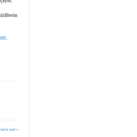
çiyor.
zlilerin
ngi-
azla yazı »