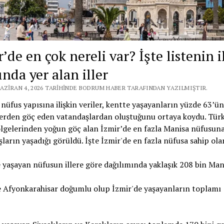
’de en çok nereli var? İşte listenin i
ında yer alan iller
HAZIRAN 4, 2026 TARIHINDE BODRUM HABER TARAFINDAN YAZILMIŞTIR.
 nüfus yapısına ilişkin veriler, kentte yaşayanların yüzde 63’ü
lerden göç eden vatandaşlardan oluştuğunu ortaya koydu. Türk
ölgelerinden yoğun göç alan İzmir’de en fazla Manisa nüfusuna
ların yaşadığı görüldü. İşte İzmir'de en fazla nüfusa sahip olan 
 yaşayan nüfusun illere göre dağılımında yaklaşık 208 bin Mani
 Afyonkarahisar doğumlu olup İzmir'de yaşayanların toplamı 