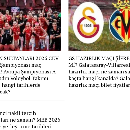
N SULTANLARI 2026 CEV
GS HAZIRLIK MAÇI ŞİFRE
 Şampiyonası maç
Mİ? Galatasaray-Villarrea
i! Avrupa Şampiyonası A
hazırlık maçı ne zaman sa
adın Voleybol Takımı
kaçta hangi kanalda? Gala
 hangi tarihlerde
hazırlık maçı bilet fiyatla
cak?
nci nakil tercih
uları ne zaman? MEB 2026
e yerleştirme tarihleri