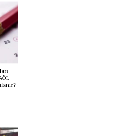
ları
 AÖL
ulanır?