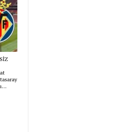
SİZ
l
at
tasaray
rı…