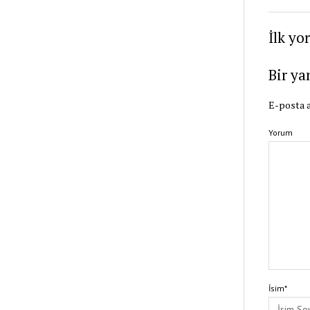
İlk yo
Bir ya
E-posta a
Yorum
İsim*