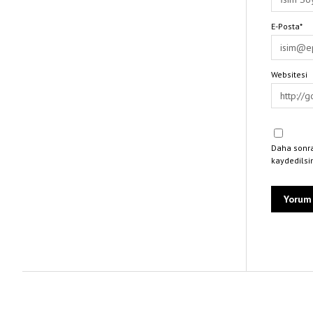
E-Posta*
Websitesi
Daha sonra
kaydedilsi