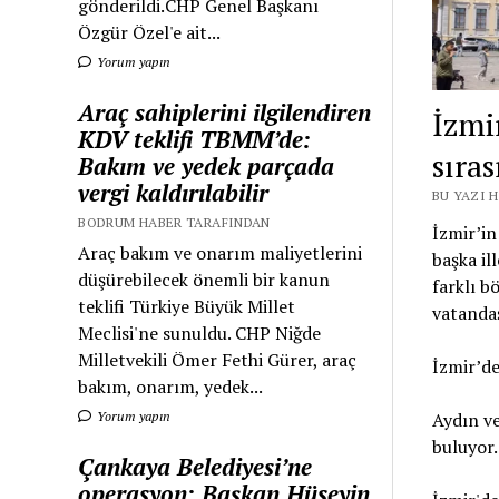
gönderildi.CHP Genel Başkanı
Özgür Özel'e ait...
Yorum yapın
Araç sahiplerini ilgilendiren
İzmir
KDV teklifi TBMM’de:
sıras
Bakım ve yedek parçada
vergi kaldırılabilir
BU YAZI 
BODRUM HABER TARAFINDAN
İzmir’in
Araç bakım ve onarım maliyetlerini
başka il
düşürebilecek önemli bir kanun
farklı b
teklifi Türkiye Büyük Millet
vatandaş
Meclisi'ne sunuldu. CHP Niğde
Milletvekili Ömer Fethi Gürer, araç
İzmir’de
bakım, onarım, yedek...
Yorum yapın
Aydın ve
buluyor.
Çankaya Belediyesi’ne
operasyon: Başkan Hüseyin