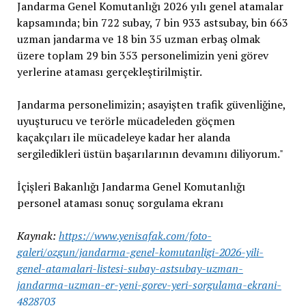
Jandarma Genel Komutanlığı 2026 yılı genel atamalar
kapsamında; bin 722 subay, 7 bin 933 astsubay, bin 663
uzman jandarma ve 18 bin 35 uzman erbaş olmak
üzere toplam 29 bin 353 personelimizin yeni görev
yerlerine ataması gerçekleştirilmiştir.
Jandarma personelimizin; asayişten trafik güvenliğine,
uyuşturucu ve terörle mücadeleden göçmen
kaçakçıları ile mücadeleye kadar her alanda
sergiledikleri üstün başarılarının devamını diliyorum."
İçişleri Bakanlığı Jandarma Genel Komutanlığı
personel ataması sonuç sorgulama ekranı
Kaynak:
https://www.yenisafak.com/foto-
galeri/ozgun/jandarma-genel-komutanligi-2026-yili-
genel-atamalari-listesi-subay-astsubay-uzman-
jandarma-uzman-er-yeni-gorev-yeri-sorgulama-ekrani-
4828703