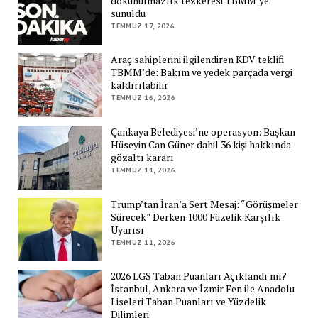
dokunulmazlık tezkeresi TBMM’ye
sunuldu
TEMMUZ 17, 2026
Araç sahiplerini ilgilendiren KDV teklifi
TBMM’de: Bakım ve yedek parçada vergi
kaldırılabilir
TEMMUZ 16, 2026
Çankaya Belediyesi’ne operasyon: Başkan
Hüseyin Can Güner dahil 36 kişi hakkında
gözaltı kararı
TEMMUZ 11, 2026
Trump’tan İran’a Sert Mesaj: “Görüşmeler
Sürecek” Derken 1000 Füzelik Karşılık
Uyarısı
TEMMUZ 11, 2026
2026 LGS Taban Puanları Açıklandı mı?
İstanbul, Ankara ve İzmir Fen ile Anadolu
Liseleri Taban Puanları ve Yüzdelik
Dilimleri