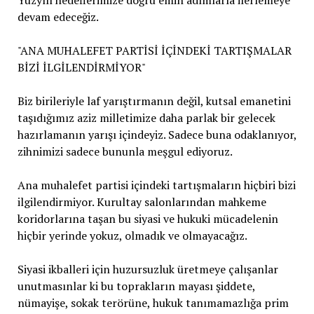
Yüzyılı hedeflerimize doğru emin adımlarla ilerlemeye
devam edeceğiz.
"ANA MUHALEFET PARTİSİ İÇİNDEKİ TARTIŞMALAR
BİZİ İLGİLENDİRMİYOR"
Biz birileriyle laf yarıştırmanın değil, kutsal emanetini
taşıdığımız aziz milletimize daha parlak bir gelecek
hazırlamanın yarışı içindeyiz. Sadece buna odaklanıyor,
zihnimizi sadece bununla meşgul ediyoruz.
Ana muhalefet partisi içindeki tartışmaların hiçbiri bizi
ilgilendirmiyor. Kurultay salonlarından mahkeme
koridorlarına taşan bu siyasi ve hukuki mücadelenin
hiçbir yerinde yokuz, olmadık ve olmayacağız.
Siyasi ikballeri için huzursuzluk üretmeye çalışanlar
unutmasınlar ki bu toprakların mayası şiddete,
nümayişe, sokak terörüne, hukuk tanımamazlığa prim