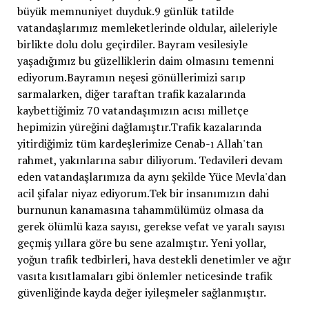
büyük memnuniyet duyduk.9 günlük tatilde
vatandaşlarımız memleketlerinde oldular, aileleriyle
birlikte dolu dolu geçirdiler. Bayram vesilesiyle
yaşadığımız bu güzelliklerin daim olmasını temenni
ediyorum.Bayramın neşesi gönüllerimizi sarıp
sarmalarken, diğer taraftan trafik kazalarında
kaybettiğimiz 70 vatandaşımızın acısı milletçe
hepimizin yüreğini dağlamıştır.Trafik kazalarında
yitirdiğimiz tüm kardeşlerimize Cenab-ı Allah'tan
rahmet, yakınlarına sabır diliyorum. Tedavileri devam
eden vatandaşlarımıza da aynı şekilde Yüce Mevla'dan
acil şifalar niyaz ediyorum.Tek bir insanımızın dahi
burnunun kanamasına tahammülümüz olmasa da
gerek ölümlü kaza sayısı, gerekse vefat ve yaralı sayısı
geçmiş yıllara göre bu sene azalmıştır. Yeni yollar,
yoğun trafik tedbirleri, hava destekli denetimler ve ağır
vasıta kısıtlamaları gibi önlemler neticesinde trafik
güvenliğinde kayda değer iyileşmeler sağlanmıştır.