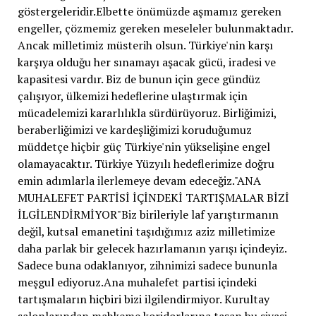
göstergeleridir.Elbette önümüzde aşmamız gereken
engeller, çözmemiz gereken meseleler bulunmaktadır.
Ancak milletimiz müsterih olsun. Türkiye'nin karşı
karşıya olduğu her sınamayı aşacak gücü, iradesi ve
kapasitesi vardır. Biz de bunun için gece gündüz
çalışıyor, ülkemizi hedeflerine ulaştırmak için
mücadelemizi kararlılıkla sürdürüyoruz. Birliğimizi,
beraberliğimizi ve kardeşliğimizi koruduğumuz
müddetçe hiçbir güç Türkiye'nin yükselişine engel
olamayacaktır. Türkiye Yüzyılı hedeflerimize doğru
emin adımlarla ilerlemeye devam edeceğiz."ANA
MUHALEFET PARTİSİ İÇİNDEKİ TARTIŞMALAR BİZİ
İLGİLENDİRMİYOR"Biz birileriyle laf yarıştırmanın
değil, kutsal emanetini taşıdığımız aziz milletimize
daha parlak bir gelecek hazırlamanın yarışı içindeyiz.
Sadece buna odaklanıyor, zihnimizi sadece bununla
meşgul ediyoruz.Ana muhalefet partisi içindeki
tartışmaların hiçbiri bizi ilgilendirmiyor. Kurultay