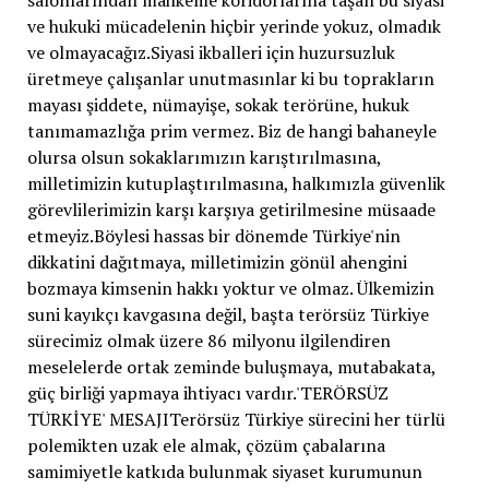
salonlarından mahkeme koridorlarına taşan bu siyasi
ve hukuki mücadelenin hiçbir yerinde yokuz, olmadık
ve olmayacağız.Siyasi ikballeri için huzursuzluk
üretmeye çalışanlar unutmasınlar ki bu toprakların
mayası şiddete, nümayişe, sokak terörüne, hukuk
tanımamazlığa prim vermez. Biz de hangi bahaneyle
olursa olsun sokaklarımızın karıştırılmasına,
milletimizin kutuplaştırılmasına, halkımızla güvenlik
görevlilerimizin karşı karşıya getirilmesine müsaade
etmeyiz.Böylesi hassas bir dönemde Türkiye'nin
dikkatini dağıtmaya, milletimizin gönül ahengini
bozmaya kimsenin hakkı yoktur ve olmaz. Ülkemizin
suni kayıkçı kavgasına değil, başta terörsüz Türkiye
sürecimiz olmak üzere 86 milyonu ilgilendiren
meselelerde ortak zeminde buluşmaya, mutabakata,
güç birliği yapmaya ihtiyacı vardır.'TERÖRSÜZ
TÜRKİYE' MESAJITerörsüz Türkiye sürecini her türlü
polemikten uzak ele almak, çözüm çabalarına
samimiyetle katkıda bulunmak siyaset kurumunun