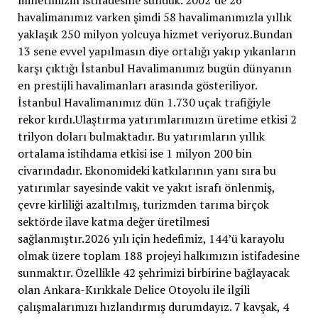
milletimizin istifadesine sunduk. 2002’de 26
havalimanımız varken şimdi 58 havalimanımızla yıllık
yaklaşık 250 milyon yolcuya hizmet veriyoruz.Bundan
13 sene evvel yapılmasın diye ortalığı yakıp yıkanların
karşı çıktığı İstanbul Havalimanımız bugün dünyanın
en prestijli havalimanları arasında gösteriliyor.
İstanbul Havalimanımız dün 1.730 uçak trafiğiyle
rekor kırdı.Ulaştırma yatırımlarımızın üretime etkisi 2
trilyon doları bulmaktadır. Bu yatırımların yıllık
ortalama istihdama etkisi ise 1 milyon 200 bin
civarındadır. Ekonomideki katkılarının yanı sıra bu
yatırımlar sayesinde vakit ve yakıt israfı önlenmiş,
çevre kirliliği azaltılmış, turizmden tarıma birçok
sektörde ilave katma değer üretilmesi
sağlanmıştır.2026 yılı için hedefimiz, 144’ü karayolu
olmak üzere toplam 188 projeyi halkımızın istifadesine
sunmaktır. Özellikle 42 şehrimizi birbirine bağlayacak
olan Ankara-Kırıkkale Delice Otoyolu ile ilgili
çalışmalarımızı hızlandırmış durumdayız. 7 kavşak, 4