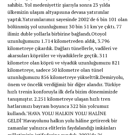
sahibiz. Yol medeniyettir şiarıyla sonra 23 yılda
ülkemizin ulaşım altyapısına devasa yatırımlar
yaptık.Yatırımlarımız sayesinde 2002'de 6 bin 101 olan
bölünmüş yol uzunluğumuz 30 bin 51 km'ye çıktı. 77
ilimiz duble yollarla birbirine bağlandı.Otoyol
uzunluğumuzu 1.714 kilometreden aldık, 3.796
kilometreye çıkardık. Dağları tünellerle, vadileri ve
akarsuları köprüler ve viyadüklerle geçtik. 311
kilometre olan köprü ve viyadük uzunluğumuzu 821
kilometreye, sadece 50 kilometre olan tünel
uzunluğumuzu 856 kilometreye yükselttik.Demiryolu,
önem ve öncelik verdiğimiz bir diğer alandır. Türkiye
hızlı trenin konforuyla ilk defa bizim dönemimizde
tanışmıştır. 2.251 kilometreye ulaşan hızlı tren
hatlarımızı bayram boyunca 322 bin yolcumuz
kullandı."HAVA YOLU HALKIN YOLU HALİNE
GELDİ"Havayolunu halkın yolu hâline getirerek bir
zamanlar yalnızca elitlerin faydalandığı imkânları