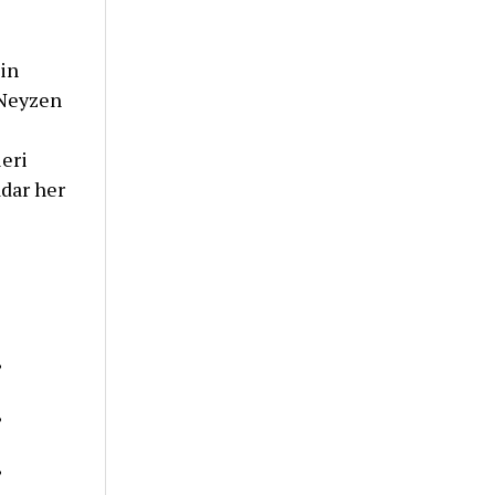
in
“Neyzen
eri
dar her