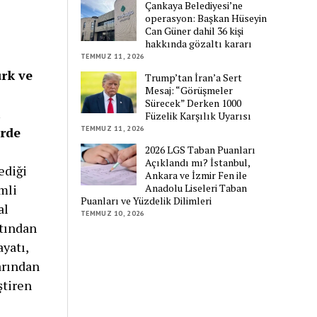
Çankaya Belediyesi’ne
operasyon: Başkan Hüseyin
Can Güner dahil 36 kişi
hakkında gözaltı kararı
TEMMUZ 11, 2026
ürk ve
Trump’tan İran’a Sert
Mesaj: “Görüşmeler
Sürecek” Derken 1000
Füzelik Karşılık Uyarısı
TEMMUZ 11, 2026
erde
2026 LGS Taban Puanları
Açıklandı mı? İstanbul,
ediği
Ankara ve İzmir Fen ile
Anadolu Liseleri Taban
mli
Puanları ve Yüzdelik Dilimleri
al
TEMMUZ 10, 2026
tından
yatı,
arından
ştiren