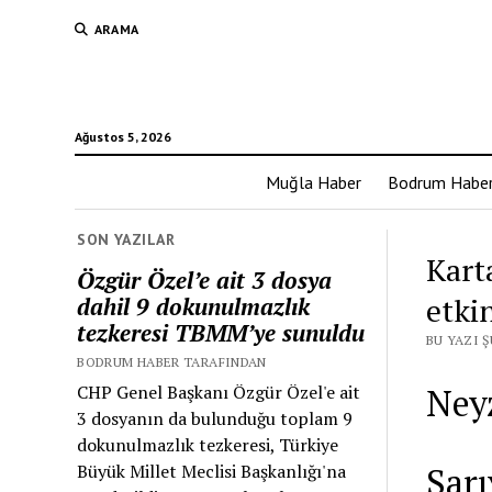
ARAMA
Ağustos 5, 2026
Muğla Haber
Bodrum Habe
SON YAZILAR
Kart
Özgür Özel’e ait 3 dosya
etki
dahil 9 dokunulmazlık
tezkeresi TBMM’ye sunuldu
BU YAZI 
BODRUM HABER TARAFINDAN
CHP Genel Başkanı Özgür Özel'e ait
Neyz
3 dosyanın da bulunduğu toplam 9
dokunulmazlık tezkeresi, Türkiye
Büyük Millet Meclisi Başkanlığı'na
Sarı