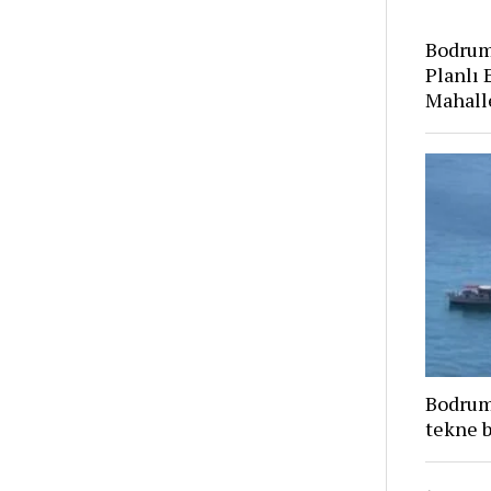
Bodrum
Planlı 
Mahall
Bodrum’
tekne b