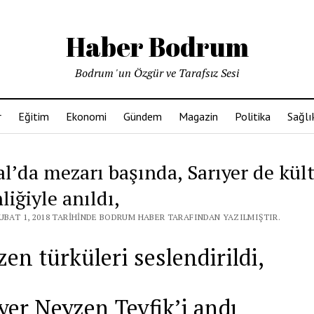
Haber Bodrum
Bodrum 'un Özgür ve Tarafsız Sesi
r
Eğitim
Ekonomi
Gündem
Magazin
Politika
Sağlı
al’da mezarı başında, Sarıyer de kül
nliğiyle anıldı,
ŞUBAT 1, 2018 TARIHINDE BODRUM HABER TARAFINDAN YAZILMIŞTIR.
en türküleri seslendirildi,
yer Neyzen Tevfik’i andı