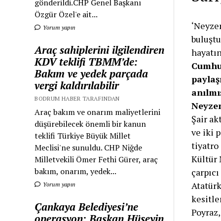
gönderildi.CHP Genel Başkanı
Özgür Özel'e ait...
‘Neyzen
Yorum yapın
buluştu
Araç sahiplerini ilgilendiren
hayatı
KDV teklifi TBMM’de:
Cumhuri
Bakım ve yedek parçada
paylaş
vergi kaldırılabilir
anılmı
BODRUM HABER TARAFINDAN
Neyzen
Araç bakım ve onarım maliyetlerini
Şair ak
düşürebilecek önemli bir kanun
ve iki 
teklifi Türkiye Büyük Millet
tiyatro
Meclisi'ne sunuldu. CHP Niğde
Kültür 
Milletvekili Ömer Fethi Gürer, araç
bakım, onarım, yedek...
çarpıcı
Atatürk
Yorum yapın
kesitle
Çankaya Belediyesi’ne
Poyraz,
operasyon: Başkan Hüseyin