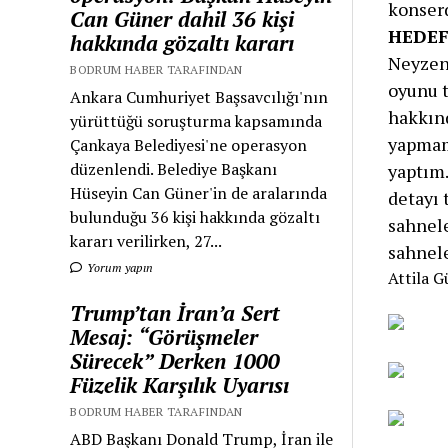
konserd
Can Güner dahil 36 kişi
HEDEF
hakkında gözaltı kararı
Neyzen 
BODRUM HABER TARAFINDAN
oyunu 
Ankara Cumhuriyet Başsavcılığı'nın
hakkınd
yürüttüğü soruşturma kapsamında
yapmam
Çankaya Belediyesi'ne operasyon
düzenlendi. Belediye Başkanı
yaptım
Hüseyin Can Güner'in de aralarında
detayı 
bulunduğu 36 kişi hakkında gözaltı
sahnel
kararı verilirken, 27...
sahnel
Yorum yapın
Attila 
Trump’tan İran’a Sert
Mesaj: “Görüşmeler
Sürecek” Derken 1000
Füzelik Karşılık Uyarısı
BODRUM HABER TARAFINDAN
ABD Başkanı Donald Trump, İran ile