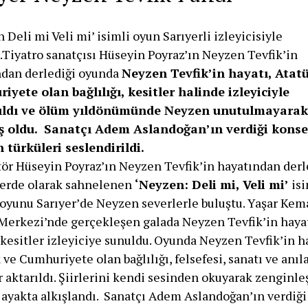
 Deli mi Veli mi’ isimli oyun Sarıyerli izleyicisiyle
.Tiyatro sanatçısı Hüseyin Poyraz’ın Neyzen Tevfik’in
ndan derlediği oyunda
Neyzen Tevfik’in hayatı, Atat
yete olan bağlılığı, kesitler halinde izleyiciyle
ıldı ve ölüm yıldönümünde Neyzen unutulmayarak
ş oldu. Sanatçı Adem Aslandoğan’ın verdiği kons
 türküleri seslendirildi.
tör Hüseyin Poyraz’ın Neyzen Tevfik’in hayatından derl
perde olarak sahnelenen
‘Neyzen: Deli mi, Veli mi’
isi
 oyunu Sarıyer’de Neyzen severlerle buluştu. Yaşar Kem
Merkezi’nde gerçekleşen galada Neyzen Tevfik’in haya
 kesitler izleyiciye sunuldu. Oyunda Neyzen Tevfik’in ha
 ve Cumhuriyete olan bağlılığı, felsefesi, sanatı ve anıl
r aktarıldı. Şiirlerini kendi sesinden okuyarak zenginle
 ayakta alkışlandı. Sanatçı Adem Aslandoğan’ın verdiği