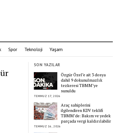
k
Spor
Teknoloji
Yaşam
SON YAZILAR
tür
Özgür Özel’e ait 3 dosya
dahil 9 dokunulmazlık
tezkeresi TBMM’ye
sunuldu
TEMMUZ 17, 2026
Araç sahiplerini
ilgilendiren KDV teklifi
TBMM’de: Bakım ve yedek
parçada vergi kaldırılabilir
TEMMUZ 16, 2026