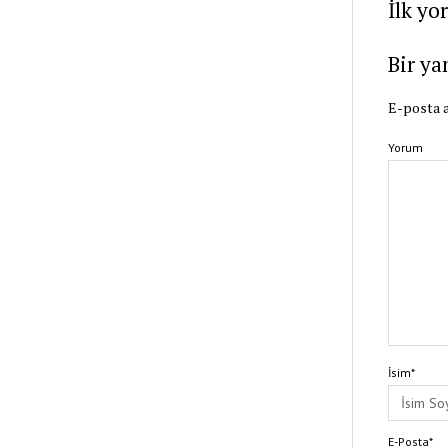
İlk yo
Bir ya
E-posta a
Yorum
İsim*
E-Posta*