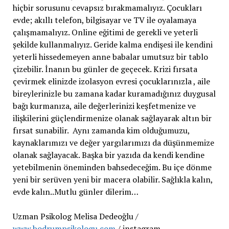
hiçbir sorusunu cevapsız bırakmamalıyız. Çocukları
evde; akıllı telefon, bilgisayar ve TV ile oyalamaya
çalışmamalıyız. Online eğitimi de gerekli ve yeterli
şekilde kullanmalıyız. Geride kalma endişesi ile kendini
yeterli hissedemeyen anne babalar umutsuz bir tablo
çizebilir. İnanın bu günler de geçecek. Krizi fırsata
çevirmek elinizde izolasyon evresi çocuklarınızla , aile
bireylerinizle bu zamana kadar kuramadığınız duygusal
bağı kurmanıza, aile değerlerinizi keşfetmenize ve
ilişkilerini güçlendirmenize olanak sağlayarak altın bir
fırsat sunabilir. Aynı zamanda kim olduğumuzu,
kaynaklarımızı ve değer yargılarımızı da düşünmemize
olanak sağlayacak. Başka bir yazıda da kendi kendine
yetebilmenin öneminden bahsedeceğim. Bu içe dönme
yeni bir serüven yeni bir macera olabilir. Sağlıkla kalın,
evde kalın..Mutlu günler dilerim…
Uzman Psikolog Melisa Dedeoğlu /
www.bodrumpsikologu.com
/ instagram