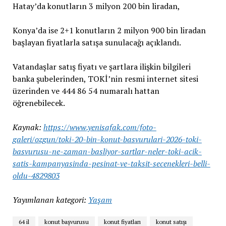
Hatay’da konutların 3 milyon 200 bin liradan,
Konya’da ise 2+1 konutların 2 milyon 900 bin liradan
başlayan fiyatlarla satışa sunulacağı açıklandı.
Vatandaşlar satış fiyatı ve şartlara ilişkin bilgileri
banka şubelerinden, TOKİ’nin resmi internet sitesi
üzerinden ve 444 86 54 numaralı hattan
öğrenebilecek.
Kaynak:
https://www.yenisafak.com/foto-
galeri/ozgun/toki-20-bin-konut-basvurulari-2026-toki-
basvurusu-ne-zaman-basliyor-sartlar-neler-toki-acik-
satis-kampanyasinda-pesinat-ve-taksit-secenekleri-belli-
oldu-4829803
Yayımlanan kategori:
Yaşam
64 il
konut başvurusu
konut fiyatları
konut satışı