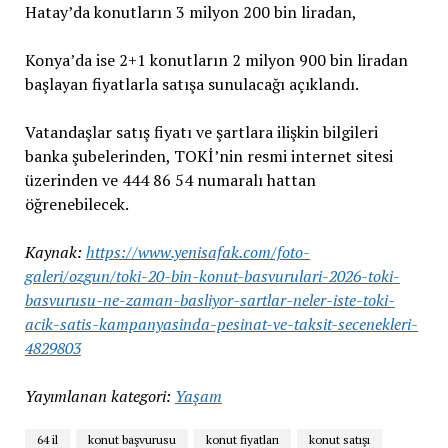
Hatay’da konutların 3 milyon 200 bin liradan,
Konya’da ise 2+1 konutların 2 milyon 900 bin liradan
başlayan fiyatlarla satışa sunulacağı açıklandı.
Vatandaşlar satış fiyatı ve şartlara ilişkin bilgileri
banka şubelerinden, TOKİ’nin resmi internet sitesi
üzerinden ve 444 86 54 numaralı hattan
öğrenebilecek.
Kaynak:
https://www.yenisafak.com/foto-
galeri/ozgun/toki-20-bin-konut-basvurulari-2026-toki-
basvurusu-ne-zaman-basliyor-sartlar-neler-iste-toki-
acik-satis-kampanyasinda-pesinat-ve-taksit-secenekleri-
4829803
Yayımlanan kategori:
Yaşam
64 il
konut başvurusu
konut fiyatları
konut satışı