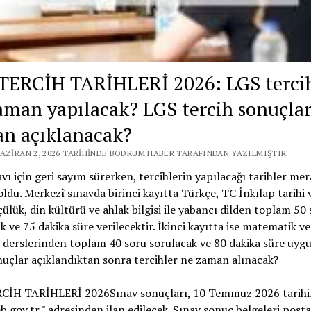
TERCİH TARİHLERİ 2026: LGS tercih
aman yapılacak? LGS tercih sonuçlar
n açıklanacak?
HAZIRAN 2, 2026 TARIHINDE BODRUM HABER TARAFINDAN YAZILMIŞTIR.
vı için geri sayım sürerken, tercihlerin yapılacağı tarihler mer
ldu. Merkezî sınavda birinci kayıtta Türkçe, TC İnkılap tarihi 
ülük, din kültürü ve ahlak bilgisi ile yabancı dilden toplam 50
k ve 75 dakika süre verilecektir. İkinci kayıtta ise matematik ve
i derslerinden toplam 40 soru sorulacak ve 80 dakika süre uyg
nuçlar açıklandıktan sonra tercihler ne zaman alınacak?
CİH TARİHLERİ 2026Sınav sonuçları, 10 Temmuz 2026 tarihi
gov.tr " adresinden ilan edilecek. Sınav sonuç belgeleri posta