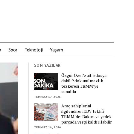
k
Spor
Teknoloji
Yaşam
SON YAZILAR
Özgür Özel’e ait 3 dosya
dahil 9 dokunulmazlık
tezkeresi TBMM’ye
sunuldu
TEMMUZ 17, 2026
Araç sahiplerini
ilgilendiren KDV teklifi
TBMM’de: Bakım ve yedek
parçada vergi kaldırılabilir
TEMMUZ 16, 2026