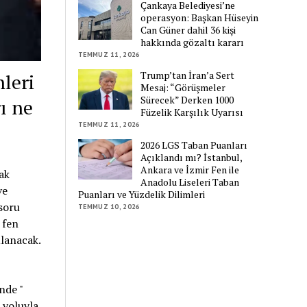
Çankaya Belediyesi’ne
operasyon: Başkan Hüseyin
Can Güner dahil 36 kişi
hakkında gözaltı kararı
TEMMUZ 11, 2026
Trump’tan İran’a Sert
leri
Mesaj: “Görüşmeler
Sürecek” Derken 1000
ı ne
Füzelik Karşılık Uyarısı
TEMMUZ 11, 2026
2026 LGS Taban Puanları
Açıklandı mı? İstanbul,
Ankara ve İzmir Fen ile
ak
Anadolu Liseleri Taban
ve
Puanları ve Yüzdelik Dilimleri
 soru
TEMMUZ 10, 2026
 fen
ulanacak.
nde "
 yoluyla