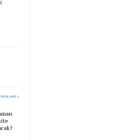
4
azla yazı »
zaman
site
acak?