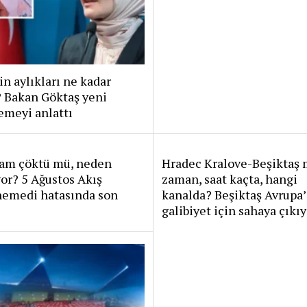
in aylıkları ne kadar
? Bakan Göktaş yeni
emeyi anlattı
ram çöktü mü, neden
Hradec Kralove-Beşiktaş 
or? 5 Ağustos Akış
zaman, saat kaçta, hangi
nemedi hatasında son
kanalda? Beşiktaş Avrupa’
galibiyet için sahaya çıkı