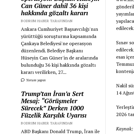
Can Güner dahil 36 kişi
gönderil
hakkında gözaltı kararı
yayımlan
yapılaca
BODRUM HABER TARAFINDAN
edilecek
Ankara Cumhuriyet Başsavcılığı'nın
yürüttüğü soruşturma kapsamında
Sınav so
Çankaya Belediyesi'ne operasyon
edilecek
düzenlendi. Belediye Başkanı
esas içe
Hüseyin Can Güner'in de aralarında
Temmuz 2
bulunduğu 36 kişi hakkında gözaltı
kontenja
kararı verilirken, 27...
Yorum yapın
Nakil sü
Trump’tan İran’a Sert
14 Ağust
Mesaj: “Görüşmeler
Sürecek” Derken 1000
Yerleşti
Füzelik Karşılık Uyarısı
2026 tari
BODRUM HABER TARAFINDAN
Kaynak
ABD Başkanı Donald Trump, İran ile