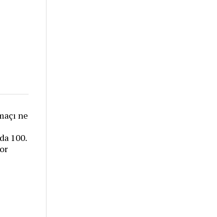
maçı ne
da 100.
yor