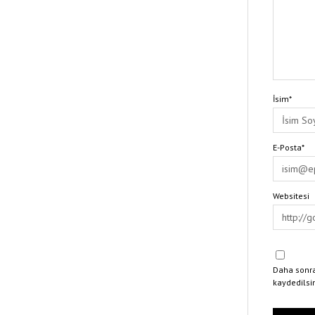
İsim*
E-Posta*
Websitesi
Daha sonra
kaydedilsi