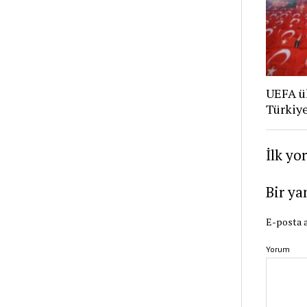
UEFA ü
Türkiye
İlk yo
Bir ya
E-posta a
Yorum