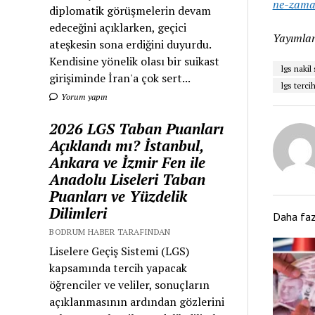
ne-zama
diplomatik görüşmelerin devam
edeceğini açıklarken, geçici
Yayımlan
ateşkesin sona erdiğini duyurdu.
Kendisine yönelik olası bir suikast
lgs nakil
girişiminde İran'a çok sert...
lgs terci
Yorum yapın
2026 LGS Taban Puanları
Açıklandı mı? İstanbul,
Ankara ve İzmir Fen ile
Anadolu Liseleri Taban
Puanları ve Yüzdelik
Dilimleri
Daha fa
BODRUM HABER TARAFINDAN
Liselere Geçiş Sistemi (LGS)
kapsamında tercih yapacak
öğrenciler ve veliler, sonuçların
açıklanmasının ardından gözlerini