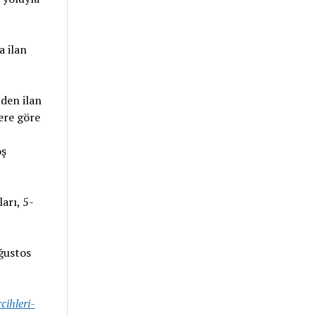
a ilan
den ilan
ere göre
oş
arı, 5-
Ağustos
cihleri-