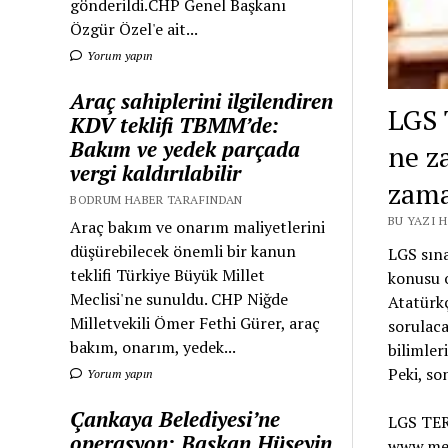
gönderildi.CHP Genel Başkanı
Özgür Özel'e ait...
Yorum yapın
Araç sahiplerini ilgilendiren
LGS 
KDV teklifi TBMM’de:
Bakım ve yedek parçada
ne z
vergi kaldırılabilir
zama
BODRUM HABER TARAFINDAN
BU YAZI 
Araç bakım ve onarım maliyetlerini
düşürebilecek önemli bir kanun
LGS sına
teklifi Türkiye Büyük Millet
konusu o
Meclisi'ne sunuldu. CHP Niğde
Atatürkç
Milletvekili Ömer Fethi Gürer, araç
sorulaca
bakım, onarım, yedek...
bilimler
Peki, so
Yorum yapın
Çankaya Belediyesi’ne
LGS TER
operasyon: Başkan Hüseyin
www.meb.