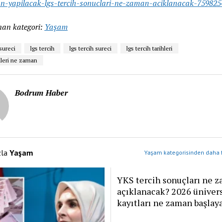
n-yapilacak-lgs-tercih-sonuclari-ne-zaman-aciklanacak-759825
an kategori:
Yaşam
 sureci
lgs tercih
lgs tercih sureci
lgs tercih tarihleri
hleri ne zaman
Bodrum Haber
zla
Yaşam
Yaşam kategorisinden daha f
YKS tercih sonuçları ne 
açıklanacak? 2026 üniver
kayıtları ne zaman başlay