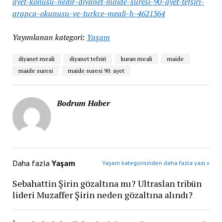
ayet-konusu-nedir-diyanet-maide-suresi-90-ayet-tefsiri-
arapca-okunusu-ve-turkce-meali-h-4621364
Yayımlanan kategori:
Yaşam
diyanet meali
diyanet tefsiri
kuran meali
maide
maide suresi
maide suresi 90. ayet
Bodrum Haber
Daha fazla
Yaşam
Yaşam kategorisinden daha fazla yazı »
Sebahattin Şirin gözaltına mı? Ultraslan tribün
lideri Muzaffer Şirin neden gözaltına alındı?