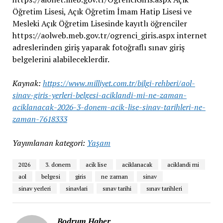
Öğretim Lisesi, Açık Öğretim İmam Hatip Lisesi ve
Mesleki Açık Öğretim Lisesinde kayıtlı öğrenciler
https://aolweb.meb.gov.tr/ogrenci_giris.aspx internet
adreslerinden giriş yaparak fotoğraflı sınav giriş
belgelerini alabileceklerdir.
Kaynak:
https://www.milliyet.com.tr/bilgi-rehberi/aol-
sinav-giris-yerleri-belgesi-aciklandi-mi-ne-zaman-
aciklanacak-2026-3-donem-acik-lise-sinav-tarihleri-ne-
zaman-7618333
Yayımlanan kategori:
Yaşam
2026
3. donem
acik lise
aciklanacak
aciklandi mi
aol
belgesi
giris
ne zaman
sinav
sinav yerleri
sinavlari
sınav tarihi
sınav tarihleri
Bodrum Haber