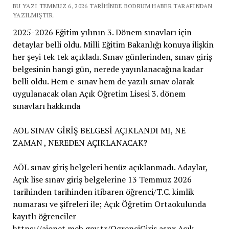
BU YAZI TEMMUZ 6, 2026 TARIHINDE BODRUM HABER TARAFINDAN
YAZILMIŞTIR.
2025-2026 Eğitim yılının 3. Dönem sınavları için
detaylar belli oldu. Milli Eğitim Bakanlığı konuya ilişkin
her şeyi tek tek açıkladı. Sınav günlerinden, sınav giriş
belgesinin hangi gün, nerede yayınlanacağına kadar
belli oldu. Hem e-sınav hem de yazılı sınav olarak
uygulanacak olan Açık Öğretim Lisesi 3. dönem
sınavları hakkında
AÖL SINAV GİRİŞ BELGESİ AÇIKLANDI MI, NE
ZAMAN , NEREDEN AÇIKLANACAK?
AÖL sınav giriş belgeleri henüz açıklanmadı. Adaylar,
Açık lise sınav giriş belgelerine 13 Temmuz 2026
tarihinden tarihinden itibaren öğrenci/T.C. kimlik
numarası ve şifreleri ile; Açık Öğretim Ortaokulunda
kayıtlı öğrenciler
https://aionet.meb.gov.tr/OgrenciGiris.aspx Açık