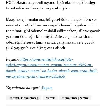
NOT: Haziran ayı enflasyonu 1,36 olarak açıklandığı
kabul edilerek hesaplama yapılmıştır.
Maaş hesaplamalarına, bölgesel ödemeler, ek ders ve
vekalet ücreti, döner sermaye ödemesi ve yabancı dil
tazminatı gibi ödemeler dahil edilmezken, aile ve çocuk
yardımı ödeneği eklenmiştir. Aile ve çocuk yardımı
ödeneğinin hesaplanmasında çalışmayan ve 2 çocuk
(0-6 yaş grubu ve diğer) esas alındı.
Kaynak:
https://www.yenisafak.com/foto-
galeri/ozgun/memur-maas-zammi-temmuz-2026-en-
dusuk-memur-maasi-ne-kadar-olacak-zam-orani-belli-
mi-ogretmen-polis-hemsire-4835856
Yayımlanan kategori:
Yaşam
En düşük memur maaşı
Memur
memur maaş zammı