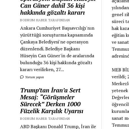
açıkland
Can Güner dahil 36 kişi
yılından
hakkında gözaltı kararı
genel zi
BODRUM HABER TARAFINDAN
süreci 
Ankara Cumhuriyet Başsavcılığı'nın
hak kaz
yürüttüğü soruşturma kapsamında
eğitim k
Çankaya Belediyesi'ne operasyon
ve sanat
düzenlendi. Belediye Başkanı
Temmuz 2
Hüseyin Can Güner'in de aralarında
adresind
bulunduğu 36 kişi hakkında gözaltı
kararı verilirken, 27...
MEB BİLS
verildi;
Yorum yapın
Merkezle
Trump’tan İran’a Sert
yetenek 
Mesaj: “Görüşmeler
Değerle
Sürecek” Derken 1000
öğrencil
Füzelik Karşılık Uyarısı
kurumlar
sanat me
BODRUM HABER TARAFINDAN
Temmuz 2
ABD Başkanı Donald Trump, İran ile