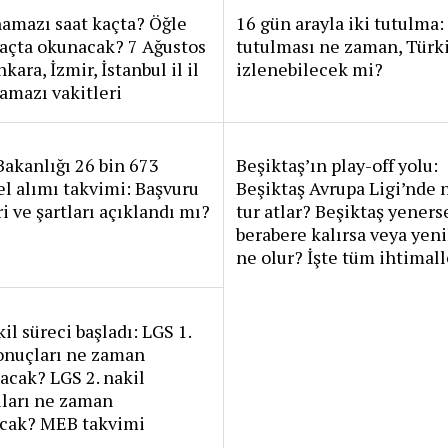
amazı saat kaçta? Öğle
16 gün arayla iki tutulma
açta okunacak? 7 Ağustos
tutulması ne zaman, Türk
kara, İzmir, İstanbul il il
izlenebilecek mi?
amazı vakitleri
Bakanlığı 26 bin 673
Beşiktaş’ın play-off yolu:
l alımı takvimi: Başvuru
Beşiktaş Avrupa Ligi’nde n
ri ve şartları açıklandı mı?
tur atlar? Beşiktaş yeners
berabere kalırsa veya yeni
ne olur? İşte tüm ihtimall
il süreci başladı: LGS 1.
onuçları ne zaman
acak? LGS 2. nakil
uları ne zaman
acak? MEB takvimi