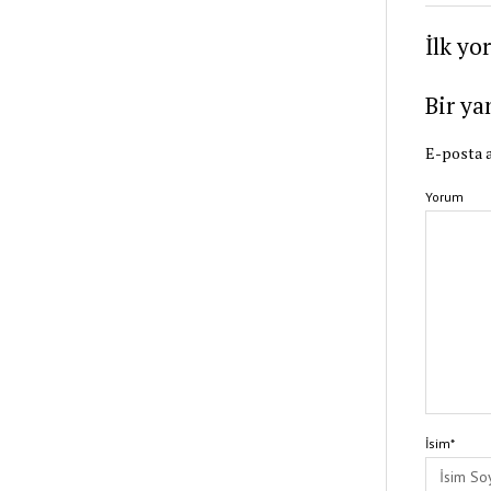
İlk yo
Bir ya
E-posta a
Yorum
İsim*