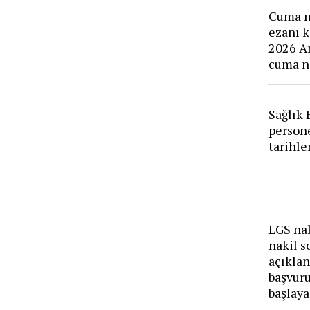
Cuma n
ezanı k
2026 An
cuma n
Sağlık 
persone
tarihle
LGS nak
nakil s
açıklan
başvur
başlay