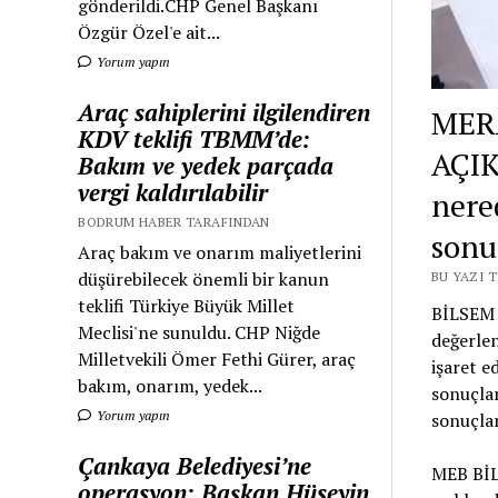
gönderildi.CHP Genel Başkanı
Özgür Özel'e ait...
Yorum yapın
Araç sahiplerini ilgilendiren
MER
KDV teklifi TBMM’de:
AÇIK
Bakım ve yedek parçada
vergi kaldırılabilir
nere
BODRUM HABER TARAFINDAN
sonu
Araç bakım ve onarım maliyetlerini
düşürebilecek önemli bir kanun
BU YAZI 
teklifi Türkiye Büyük Millet
BİLSEM s
Meclisi'ne sunuldu. CHP Niğde
değerlen
Milletvekili Ömer Fethi Gürer, araç
işaret e
bakım, onarım, yedek...
sonuçlar
Yorum yapın
sonuçlar
Çankaya Belediyesi’ne
MEB Bİ
operasyon: Başkan Hüseyin