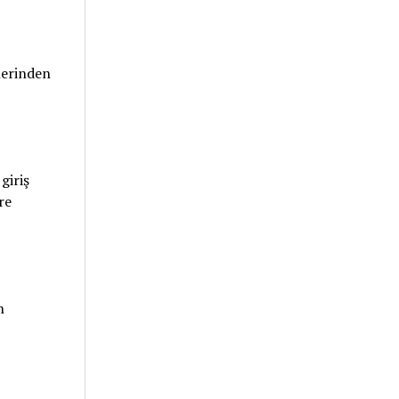
klerinden
giriş
re
n