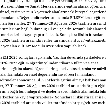
ı. Yapılan duyuruda şu ifadelere yer verildi; 2026-2027 eğitim
 itibaren Bilim ve Sanat Merkezlerinde eğitim alacak öğrencile
hinsel, resim ve müzik yetenek alanlarındaki bireysel değerlen
tamamlandı. Değerlendirmeler sonucunda BİLSEM'lerde eğitim
anan öğrenciler, 27 Temmuz-28 Ağustos 2026 tarihleri arasın
urumlarının bağlı bulunduğu il ve ilçelerin sorumluluk alanınd
 merkezlerine kayıt yaptırabilecek. Sonuçlara ilişkin itirazlar i
026 tarihleri arasında veliler tarafından https://eitiraz.meb.
e yer alan e-İtiraz Modülü üzerinden yapılabilecek.
EM 2026 sonuçları açıklandı. Yapılan duyuruda şu ifadelere 
 2026-2027 eğitim öğretim yılından itibaren Bilim ve Sanat
rinde eğitim alacak öğrencilerin genel zihinsel, resim ve müzi
alanlarındaki bireysel değerlendirme süreci tamamlandı.
ndirmeler sonucunda BİLSEM'lerde eğitim almaya hak kazana
er, 27 Temmuz-28 Ağustos 2026 tarihleri arasında örgün eğit
ının bağlı bulunduğu il ve ilçelerin sorumluluk alanındaki bil
rkezlerine kayıt yaptırabilecek. Sonuçlara ilişkin itirazlar ise 
026 tarihleri arasında veliler tarafından https://eitiraz.meb.