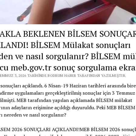
AKLA BEKLENEN BİLSEM SONUÇAR
LANDI! BİLSEM Mülakat sonuçları
den ve nasıl sorgulanır? BİLSEM mü
cu meb.gov.tr sonuç sorgulama ekra
TEMMUZ 3, 2026 TARIHINDE BODRUM HABER TARAFINDAN YAZILMIŞTIR.
onuçları açıklandı. 6 Nisan-19 Haziran tarihleri arasında bire
dirme uygulamaları gerçekleştirilmiş sonuçlar için 3 Temmuz 
dilmişti. MEB tarafından yapılan açıklamada BİLSEM mülakat
ının adayların erişimine açıldığı duyuruldu. Peki MEB BİLSEM
ı nereden ve nasıl sorgulanır?
LSEM 2026 SONUÇLARI AÇIKLANDI!MEB BİLSEM 2026 sonuçl