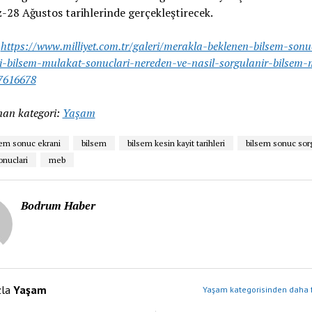
28 Ağustos tarihlerinde gerçekleştirecek.
:
https://www.milliyet.com.tr/galeri/merakla-beklenen-bilsem-sonu
i-bilsem-mulakat-sonuclari-nereden-ve-nasil-sorgulanir-bilsem-
7616678
an kategori:
Yaşam
sem sonuc ekrani
bilsem
bilsem kesin kayit tarihleri
bilsem sonuc sor
onuclari
meb
Bodrum Haber
zla
Yaşam
Yaşam kategorisinden daha f