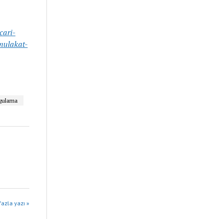
cari-
mulakat-
gulama
azla yazı »