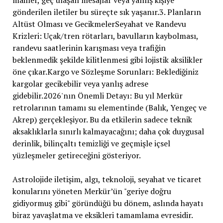
mailler, geç ulaşan mesajlar veya yanlış kişiye
gönderilen iletiler bu süreçte sık yaşanır.3. Planların
Altüst Olması ve GecikmelerSeyahat ve Randevu
Krizleri: Uçak/tren rötarları, bavulların kaybolması,
randevu saatlerinin karışması veya trafiğin
beklenmedik şekilde kilitlenmesi gibi lojistik aksilikler
öne çıkar.Kargo ve Sözleşme Sorunları: Beklediğiniz
kargolar gecikebilir veya yanlış adrese
gidebilir.2026'nın Önemli Detayı: Bu yıl Merkür
retrolarının tamamı su elementinde (Balık, Yengeç ve
Akrep) gerçekleşiyor. Bu da etkilerin sadece teknik
aksaklıklarla sınırlı kalmayacağını; daha çok duygusal
derinlik, bilinçaltı temizliği ve geçmişle içsel
yüzleşmeler getireceğini gösteriyor.
Astrolojide iletişim, algı, teknoloji, seyahat ve ticaret
konularını yöneten Merkür’ün "geriye doğru
gidiyormuş gibi" göründüğü bu dönem, aslında hayatı
biraz yavaşlatma ve eksikleri tamamlama evresidir.