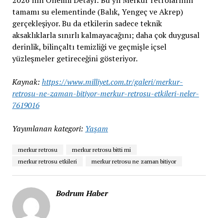
2026'nın Önemli Detayı: Bu yıl Merkür retrolarının
tamamı su elementinde (Balık, Yengeç ve Akrep)
gerçekleşiyor. Bu da etkilerin sadece teknik
aksaklıklarla sınırlı kalmayacağını; daha çok duygusal
derinlik, bilinçaltı temizliği ve geçmişle içsel
yüzleşmeler getireceğini gösteriyor.
Kaynak:
https://www.milliyet.com.tr/galeri/merkur-
retrosu-ne-zaman-bitiyor-merkur-retrosu-etkileri-neler-
7619016
Yayımlanan kategori:
Yaşam
merkur retrosu
merkur retrosu bitti mi
merkur retrosu etkileri
merkur retrosu ne zaman bitiyor
Bodrum Haber