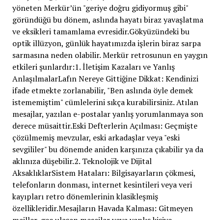
yöneten Merkür’ün "geriye doğru gidiyormuş gibi"
göründüğü bu dönem, aslında hayatı biraz yavaşlatma
ve eksikleri tamamlama evresidir.Gökyüzündeki bu
optik illüzyon, günlük hayatımızda işlerin biraz sarpa
sarmasına neden olabilir. Merkür retrosunun en yaygın
etkileri şunlardır:1. İletişim Kazaları ve Yanlış
AnlaşılmalarLafın Nereye Gittiğine Dikkat: Kendinizi
ifade etmekte zorlanabilir, "Ben aslında öyle demek
istememiştim" cümlelerini sıkça kurabilirsiniz. Atılan
mesajlar, yazılan e-postalar yanlış yorumlanmaya son
derece müsaittir.Eski Defterlerin Açılması: Geçmişte
çözülmemiş mevzular, eski arkadaşlar veya "eski
sevgililer" bu dönemde aniden karşınıza çıkabilir ya da
aklınıza düşebilir.2. Teknolojik ve Dijital
AksaklıklarSistem Hataları: Bilgisayarların çökmesi,
telefonların donması, internet kesintileri veya veri
kayıpları retro dönemlerinin klasikleşmiş
özellikleridir.Mesajların Havada Kalması: Gitmeyen