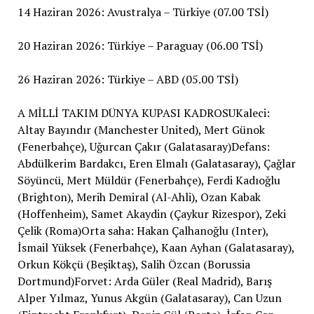
14 Haziran 2026: Avustralya – Türkiye (07.00 TSİ)
20 Haziran 2026: Türkiye – Paraguay (06.00 TSİ)
26 Haziran 2026: Türkiye – ABD (05.00 TSİ)
A MİLLİ TAKIM DÜNYA KUPASI KADROSUKaleci:
Altay Bayındır (Manchester United), Mert Günok
(Fenerbahçe), Uğurcan Çakır (Galatasaray)Defans:
Abdülkerim Bardakcı, Eren Elmalı (Galatasaray), Çağlar
Söyüncü, Mert Müldür (Fenerbahçe), Ferdi Kadıoğlu
(Brighton), Merih Demiral (Al-Ahli), Ozan Kabak
(Hoffenheim), Samet Akaydin (Çaykur Rizespor), Zeki
Çelik (Roma)Orta saha: Hakan Çalhanoğlu (Inter),
İsmail Yüksek (Fenerbahçe), Kaan Ayhan (Galatasaray),
Orkun Kökçü (Beşiktaş), Salih Özcan (Borussia
Dortmund)Forvet: Arda Güler (Real Madrid), Barış
Alper Yılmaz, Yunus Akgün (Galatasaray), Can Uzun