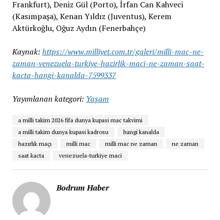
Frankfurt), Deniz Gül (Porto), İrfan Can Kahveci
(Kasımpaşa), Kenan Yıldız (Juventus), Kerem
Aktürkoğlu, Oğuz Aydın (Fenerbahçe)
Kaynak:
https://www.milliyet.com.tr/galeri/milli-mac-ne-
zaman-venezuela-turkiye-hazirlik-maci-ne-zaman-saat-
kacta-hangi-kanalda-7599337
Yayımlanan kategori:
Yaşam
a milli takim 2026 fifa dunya kupasi mac takvimi
a milli takim dunya kupasi kadrosu
hangi kanalda
hazırlık maçı
milli mac
milli mac ne zaman
ne zaman
saat kacta
venezuela-turkiye maci
Bodrum Haber