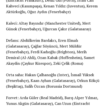
(Eintracht Frankfurt), Deniz Gül (Porto), İrfan Can
Kahveci (Kasımpaşa), Kenan Yıldız (Juventus), Kerem
Aktürkoğlu, Oğuz Aydın (Fenerbahçe)
Kaleci: Altay Bayındır (Manchester United), Mert
Günok (Fenerbahçe), Uğurcan Çakır (Galatasaray)
Defans: Abdülkerim Bardakcı, Eren Elmalı
(Galatasaray), Çağlar Söyüncü, Mert Müldür
(Fenerbahçe), Ferdi Kadıoğlu (Brighton), Merih
Demiral (Al-Ahli), Ozan Kabak (Hoffenheim), Samet
Akaydin (Çaykur Rizespor), Zeki Çelik (Roma)
Orta saha: Hakan Çalhanoğlu (Inter), İsmail Yüksek
(Fenerbahçe), Kaan Ayhan (Galatasaray), Orkun Kökçü
(Beşiktaş), Salih Özcan (Borussia Dortmund)
Forvet: Arda Güler (Real Madrid), Barış Alper Yılmaz,
Yunus Akgün (Galatasaray), Can Uzun (Eintracht