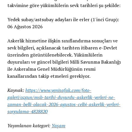
takvimine göre yükümlülerin sevk tarihleri şu şekilde:
Yedek subay/astsubay adayları ile erler (1'inci Grup):
06 Ağustos 2026
Askerlik hizmetine ilişkin sınıflandırma sonuçları ve
sevk bilgileri, açıklanacak tarihten itibaren e-Devlet
üzerinden görüntülenebilecek. Yükümlülerin
duyuruları ve güncel bilgileri Milli Savunma Bakanlığı
ile Askeralma Genel Müdürlüğünün resmi
kanallarından takip etmeleri gerekiyor.
Kaynak:
https://www.yenisafak.com/foto-
galeri/ozgun/msb-tarihi-duyurdu-askerlik-yerleri-ne-
zaman-belli-olacak-2026-agustos-celbi-askerlik-yerleri-
sorgulama-4828820
Yayımlanan kategori:
Yaşam