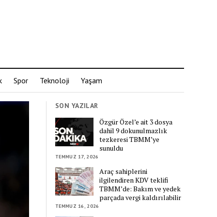
k
Spor
Teknoloji
Yaşam
SON YAZILAR
Özgür Özel’e ait 3 dosya
dahil 9 dokunulmazlık
tezkeresi TBMM’ye
sunuldu
TEMMUZ 17, 2026
Araç sahiplerini
ilgilendiren KDV teklifi
TBMM’de: Bakım ve yedek
parçada vergi kaldırılabilir
TEMMUZ 16, 2026