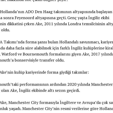
 Hollanda’nın ADO Den Haag takımının altyapısında başlayan
a sonra Feyenoord altyapısına geçti. Genç yaşta İngiliz ekibi
nin dikkatini çeken Ake, 2011 yılında Londra temsilcisinin alt
 oldu.
A Takımı’nda forma şansı bulan Hollandalı savunmacı, kariyer
a daha fazla süre alabilmek için farklı İngiliz kulüplerine kira
, Watford ve Bournemouth formalarını giyen Ake, 2017 yılınd
uth’a bonservisiyle transfer oldu.
ke’nin kulüp kariyerinde forma giydiği takımlar:
outh’taki performansının ardından 2020 yılında Manchester 
 olan Ake, İngiliz ekibinde altı sezon geçirdi.
ke, Manchester City formasıyla İngiltere ve Avrupa’da çok sa
luk yaşadı. Manchester City’nin resmi verilerine göre Holland