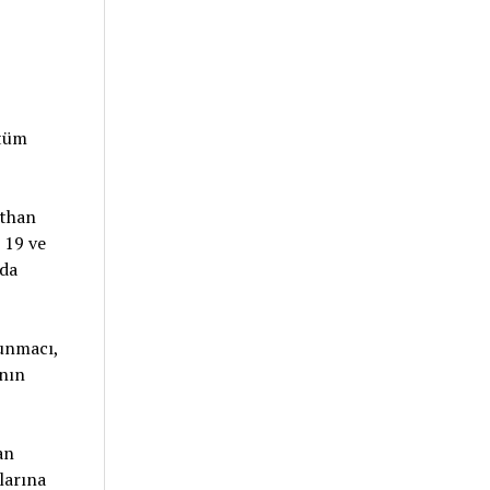
 tüm
athan
 19 ve
 da
unmacı,
nın
an
larına