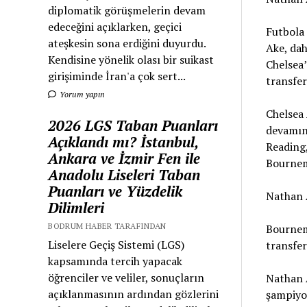
diplomatik görüşmelerin devam
edeceğini açıklarken, geçici
Futbola
ateşkesin sona erdiğini duyurdu.
Ake, dah
Kendisine yönelik olası bir suikast
Chelsea’
girişiminde İran'a çok sert...
transfer
Yorum yapın
Chelsea 
2026 LGS Taban Puanları
devamınd
Açıklandı mı? İstanbul,
Reading
Ankara ve İzmir Fen ile
Bournemo
Anadolu Liseleri Taban
Puanları ve Yüzdelik
Nathan A
Dilimleri
BODRUM HABER TARAFINDAN
Bournem
Liselere Geçiş Sistemi (LGS)
transfer
kapsamında tercih yapacak
öğrenciler ve veliler, sonuçların
Nathan A
açıklanmasının ardından gözlerini
şampiyon