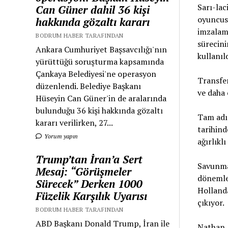
Sarı-lac
Can Güner dahil 36 kişi
oyuncusu
hakkında gözaltı kararı
imzalam
BODRUM HABER TARAFINDAN
sürecini
Ankara Cumhuriyet Başsavcılığı'nın
kullanıld
yürüttüğü soruşturma kapsamında
Çankaya Belediyesi'ne operasyon
Transfer
düzenlendi. Belediye Başkanı
ve daha 
Hüseyin Can Güner'in de aralarında
bulunduğu 36 kişi hakkında gözaltı
Tam adı
kararı verilirken, 27...
tarihind
Yorum yapın
ağırlıkl
Trump’tan İran’a Sert
Savunma
Mesaj: “Görüşmeler
dönemle
Sürecek” Derken 1000
Hollanda
Füzelik Karşılık Uyarısı
çıkıyor.
BODRUM HABER TARAFINDAN
ABD Başkanı Donald Trump, İran ile
Nathan A