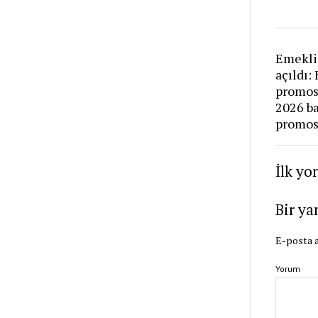
Emekli
açıldı:
promos
2026 b
promosy
İlk yo
Bir ya
E-posta a
Yorum