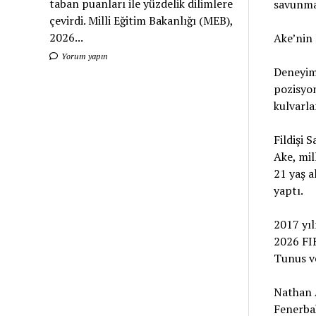
taban puanları ile yüzdelik dilimlere
savunma
çevirdi. Milli Eğitim Bakanlığı (MEB),
2026...
Ake’nin 
Yorum yapın
Deneyim
pozisyon
kulvarla
Fildişi 
Ake, mil
21 yaş a
yaptı.
2017 yı
2026 FI
Tunus ve
Nathan 
Fenerbah