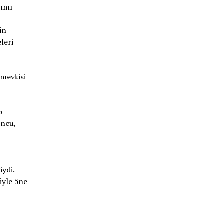
kımı
in
leri
 mevkisi
5
uncu,
ydi.
iyle öne