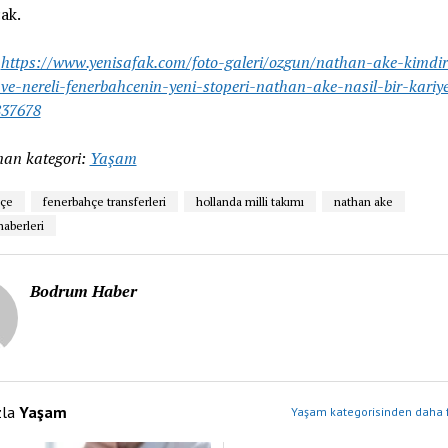
ak.
:
https://www.yenisafak.com/foto-galeri/ozgun/nathan-ake-kimdi
ve-nereli-fenerbahcenin-yeni-stoperi-nathan-ake-nasil-bir-kariy
837678
an kategori:
Yaşam
hçe
fenerbahçe transferleri
hollanda milli takımı
nathan ake
haberleri
Bodrum Haber
zla
Yaşam
Yaşam kategorisinden daha f