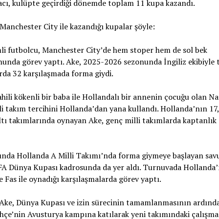
cı, kulüpte geçirdiği dönemde toplam 11 kupa kazandı.
Manchester City ile kazandığı kupalar şöyle:
li futbolcu, Manchester City’de hem stoper hem de sol bek
unda görev yaptı. Ake, 2025-2026 sezonunda İngiliz ekibiyle
rda 32 karşılaşmada forma giydi.
Sahili kökenli bir baba ile Hollandalı bir annenin çocuğu olan N
li takım tercihini Hollanda’dan yana kullandı. Hollanda’nın 17,
ltı takımlarında oynayan Ake, genç milli takımlarda kaptanlık
lında Hollanda A Milli Takımı’nda forma giymeye başlayan sav
FA Dünya Kupası kadrosunda da yer aldı. Turnuvada Hollanda’
 Fas ile oynadığı karşılaşmalarda görev yaptı.
Ake, Dünya Kupası ve izin sürecinin tamamlanmasının ardınd
çe’nin Avusturya kampına katılarak yeni takımındaki çalışma