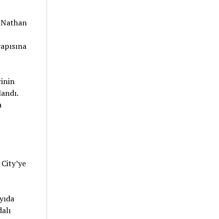
 Nathan
yapısına
inin
landı.
a
City’ye
yıda
alı