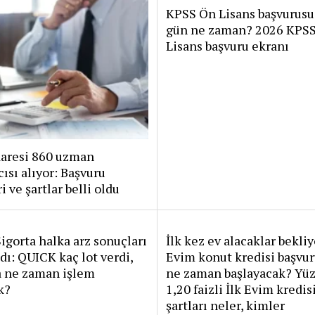
KPSS Ön Lisans başvurusu
gün ne zaman? 2026 KPS
Lisans başvuru ekranı
daresi 860 uzman
ısı alıyor: Başvuru
i ve şartlar belli oldu
igorta halka arz sonuçları
İlk kez ev alacaklar bekliy
dı: QUICK kaç lot verdi,
Evim konut kredisi başvur
a ne zaman işlem
ne zaman başlayacak? Yü
k?
1,20 faizli İlk Evim kredis
şartları neler, kimler