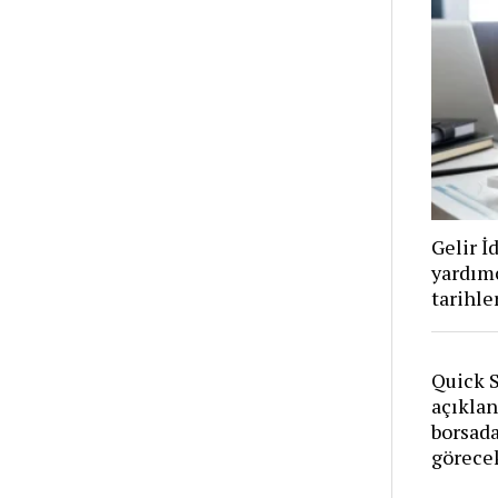
Gelir İ
yardımc
tarihler
Quick S
açıklan
borsad
görece