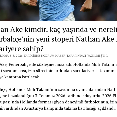
an Ake kimdir, kaç yaşında ve nerel
rbahçe’nin yeni stoperi Nathan Ake 
ariyere sahip?
TEMMUZ 3, 2026 TARIHINDE BODRUM HABER TARAFINDAN YAZILMIŞTIR.
ke, Fenerbahçe ile sözleşme imzaladı. Hollanda Milli Takımı’
i savunmacısı, izin sürecinin ardından sarı-lacivertli takımın
ya kampına katılacak.
hçe, Hollanda Milli Takımı’nın savunma oyuncularından Nath
leşme imzalandığını 3 Temmuz 2026 tarihinde duyurdu. 2026 F
upası’nda Hollanda forması giyen deneyimli futbolcunun, izin
in ardından Avusturya kampında takıma katılacağı açıklandı.