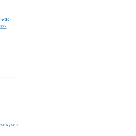
r-kac-
ere-
azla yazı »