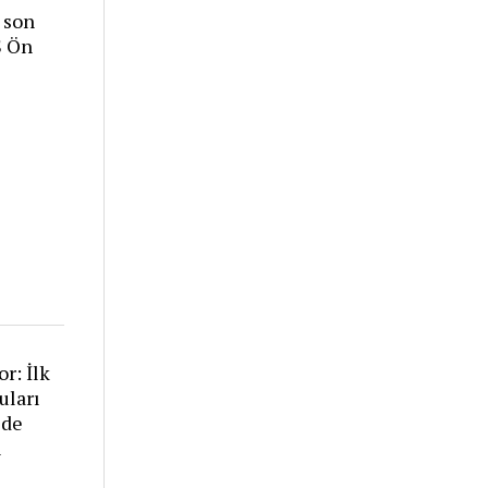
 son
S Ön
or: İlk
uları
zde
i