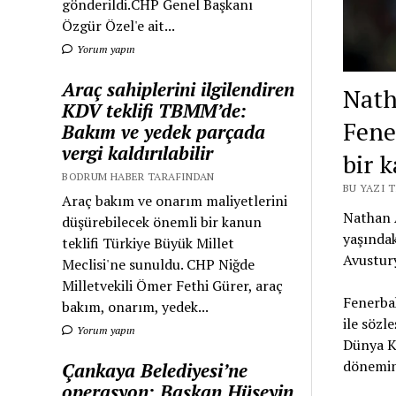
gönderildi.CHP Genel Başkanı
Özgür Özel'e ait...
Yorum yapın
Araç sahiplerini ilgilendiren
Nath
KDV teklifi TBMM’de:
Fene
Bakım ve yedek parçada
vergi kaldırılabilir
bir k
BODRUM HABER TARAFINDAN
BU YAZI 
Araç bakım ve onarım maliyetlerini
Nathan A
düşürebilecek önemli bir kanun
yaşındak
teklifi Türkiye Büyük Millet
Avustur
Meclisi'ne sunuldu. CHP Niğde
Milletvekili Ömer Fethi Gürer, araç
Fenerba
bakım, onarım, yedek...
ile söz
Yorum yapın
Dünya K
dönemin
Çankaya Belediyesi’ne
operasyon: Başkan Hüseyin