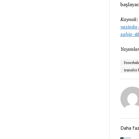
başlayac
Kaynak
yasinda-
sahip-4
Yayımlan
fenerba
transfer 
Daha fa