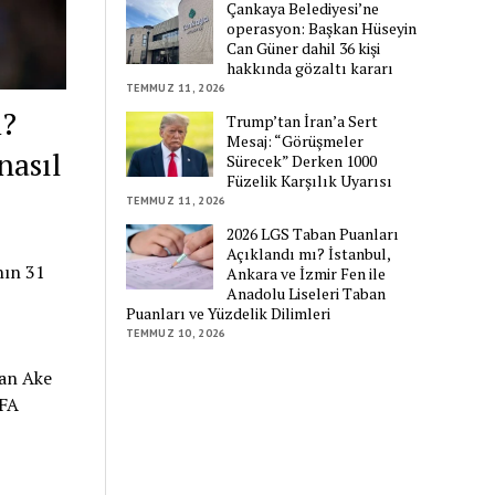
Çankaya Belediyesi’ne
operasyon: Başkan Hüseyin
Can Güner dahil 36 kişi
hakkında gözaltı kararı
TEMMUZ 11, 2026
i?
Trump’tan İran’a Sert
Mesaj: “Görüşmeler
nasıl
Sürecek” Derken 1000
Füzelik Karşılık Uyarısı
TEMMUZ 11, 2026
2026 LGS Taban Puanları
Açıklandı mı? İstanbul,
nın 31
Ankara ve İzmir Fen ile
Anadolu Liseleri Taban
Puanları ve Yüzdelik Dilimleri
TEMMUZ 10, 2026
an Ake
IFA