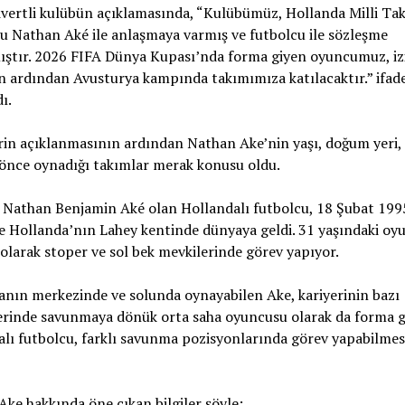
ivertli kulübün açıklamasında, “Kulübümüz, Hollanda Milli Ta
 Nathan Aké ile anlaşmaya varmış ve futbolcu ile sözleşme
ıştır. 2026 FIFA Dünya Kupası’nda forma giyen oyuncumuz, iz
n ardından Avusturya kampında takımımıza katılacaktır.” ifade
ı.
in açıklanmasının ardından Nathan Ake’nin yaşı, doğum yeri,
önce oynadığı takımlar merak konusu oldu.
 Nathan Benjamin Aké olan Hollandalı futbolcu, 18 Şubat 199
e Hollanda’nın Lahey kentinde dünyaya geldi. 31 yaşındaki oy
ı olarak stoper ve sol bek mevkilerinde görev yapıyor.
nın merkezinde ve solunda oynayabilen Ake, kariyerinin bazı
rinde savunmaya dönük orta saha oyuncusu olarak da forma gi
lı futbolcu, farklı savunma pozisyonlarında görev yapabilmes
ke hakkında öne çıkan bilgiler şöyle: