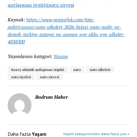
antlaşması örgütü
nato zirvesi
Kaynak:
https://www.yenisafak.com/foto-
galeri/ozgun/nato-ulkeleri-2026-listesi-nato-nedir-ne-
demek-turkiye-natoya-ne-zaman-uye-oldu-uye-ulkeler-
4838300
Yayımlanan kategori:
Yaşam
kuzey atlantik antlaşması örgütü
nato
nato ulkeleri
nato üyeleri
nato zirvesi
Bodrum Haber
Daha fazla
Yaşam
Yaşam kategorisinden daha fazla yazı »