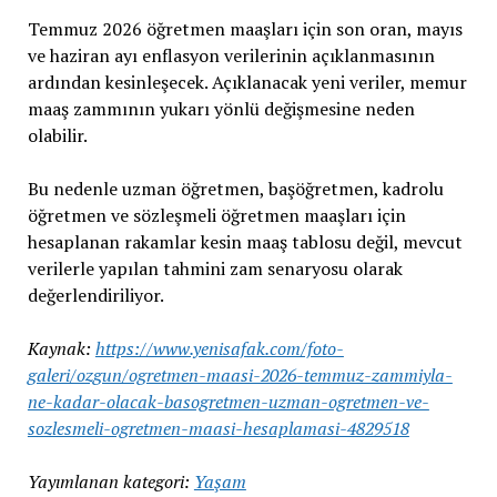
Temmuz 2026 öğretmen maaşları için son oran, mayıs
ve haziran ayı enflasyon verilerinin açıklanmasının
ardından kesinleşecek. Açıklanacak yeni veriler, memur
maaş zammının yukarı yönlü değişmesine neden
olabilir.
Bu nedenle uzman öğretmen, başöğretmen, kadrolu
öğretmen ve sözleşmeli öğretmen maaşları için
hesaplanan rakamlar kesin maaş tablosu değil, mevcut
verilerle yapılan tahmini zam senaryosu olarak
değerlendiriliyor.
Kaynak:
https://www.yenisafak.com/foto-
galeri/ozgun/ogretmen-maasi-2026-temmuz-zammiyla-
ne-kadar-olacak-basogretmen-uzman-ogretmen-ve-
sozlesmeli-ogretmen-maasi-hesaplamasi-4829518
Yayımlanan kategori:
Yaşam