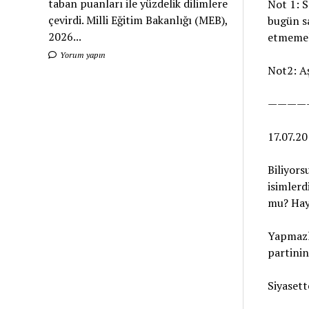
taban puanları ile yüzdelik dilimlere
Not 1: S
çevirdi. Milli Eğitim Bakanlığı (MEB),
bugün sa
2026...
etmemeli
Yorum yapın
Not2: Aş
————
17.07.2
Biliyors
isimlerd
mu? Hay
Yapmazla
partini
Siyasett