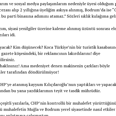
arım ve sosyal medya paylaşımlarım nedeniyle üyesi olduğum 
 cezası alıp 2 yıllığına üyeliğim askıya alınmış, Bodrum’da ise 
u parti binasına adımını atamaz.” Sözleri sıklık kulağıma gel
ım, siyasi yenilgiler üzerine kaleme alınmış üzüntü sonrası ele
ıları idi.
acak? Kim düşünecek? Koca Türkiye’nin bir turistik kasabasın
r gazete köşesindeki, bir reklamcının lakırdılarını! diye
lirsiniz.
 haklısınız! Ama medeniyet denen makinenin çarkları böyle
ler tarafından döndürülmüyor!
HP’ye atanmış kayyum Kılıçdaroğlu’nun yaptıkları ve yapacak
ından bu yana yazdıklarımın teyit ve tasdik mührüdür.
çeşitli yazılarla, CHP’nin kontrollü bir muhalefet yürüttüğünü
ü muhalefetin Muğla ve Bodrum yerel siyasetinde nasıl etkiler
ını anlatmaya çalışmıştım.