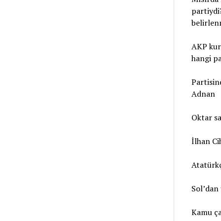
partiyd
belirlen
AKP kur
hangi p
Partisin
Adnan
Oktar sa
İlhan Ci
Atatürkç
Sol’dan 
Kamu çal