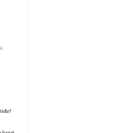
k-
tidir?
n hangi