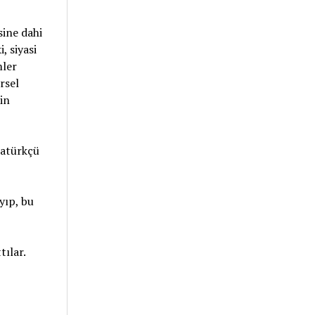
sine dahi
, siyasi
mler
rsel
in
tatürkçü
yıp, bu
ılar.