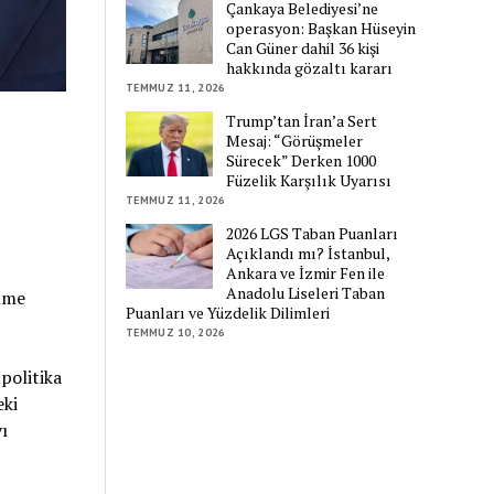
Çankaya Belediyesi’ne
operasyon: Başkan Hüseyin
Can Güner dahil 36 kişi
hakkında gözaltı kararı
TEMMUZ 11, 2026
Trump’tan İran’a Sert
Mesaj: “Görüşmeler
Sürecek” Derken 1000
Füzelik Karşılık Uyarısı
TEMMUZ 11, 2026
2026 LGS Taban Puanları
Açıklandı mı? İstanbul,
Ankara ve İzmir Fen ile
Anadolu Liseleri Taban
ünme
Puanları ve Yüzdelik Dilimleri
TEMMUZ 10, 2026
politika
eki
ı