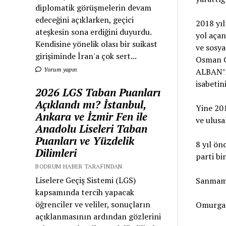
diplomatik görüşmelerin devam
edeceğini açıklarken, geçici
2018 yıl
ateşkesin sona erdiğini duyurdu.
yol açan
Kendisine yönelik olası bir suikast
ve sosya
girişiminde İran'a çok sert...
Osman G
Yorum yapın
ALBAN’n
isabetini
2026 LGS Taban Puanları
Açıklandı mı? İstanbul,
Yine 201
Ankara ve İzmir Fen ile
ve ulusa
Anadolu Liseleri Taban
Puanları ve Yüzdelik
8 yıl ön
Dilimleri
parti bi
BODRUM HABER TARAFINDAN
Liselere Geçiş Sistemi (LGS)
Sanmam, 
kapsamında tercih yapacak
öğrenciler ve veliler, sonuçların
Omurgan
açıklanmasının ardından gözlerini