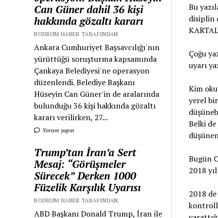
Bu yazıl
Can Güner dahil 36 kişi
disiplin
hakkında gözaltı kararı
KARTAL b
BODRUM HABER TARAFINDAN
Ankara Cumhuriyet Başsavcılığı'nın
Çoğu yaz
yürüttüğü soruşturma kapsamında
uyarı yaz
Çankaya Belediyesi'ne operasyon
düzenlendi. Belediye Başkanı
Kim okuy
Hüseyin Can Güner'in de aralarında
yerel bi
bulunduğu 36 kişi hakkında gözaltı
düşünebi
kararı verilirken, 27...
Belki de
Yorum yapın
düşünen
Trump’tan İran’a Sert
Bugün C
Mesaj: “Görüşmeler
2018 yıl
Sürecek” Derken 1000
Füzelik Karşılık Uyarısı
2018 de 
BODRUM HABER TARAFINDAN
kontroll
ABD Başkanı Donald Trump, İran ile
yarattığ