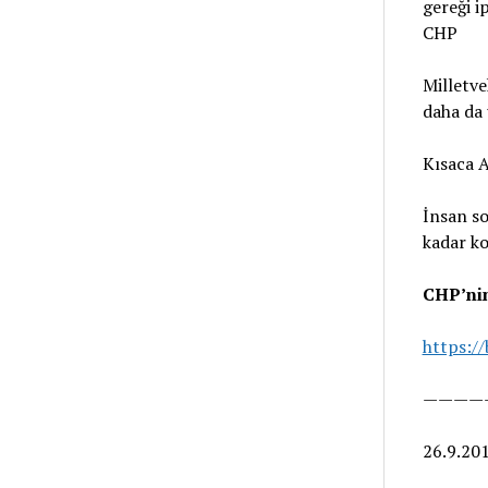
gereği i
CHP
Milletve
daha da u
Kısaca A
İnsan s
kadar ko
CHP’nin
https:/
————
26.9.20