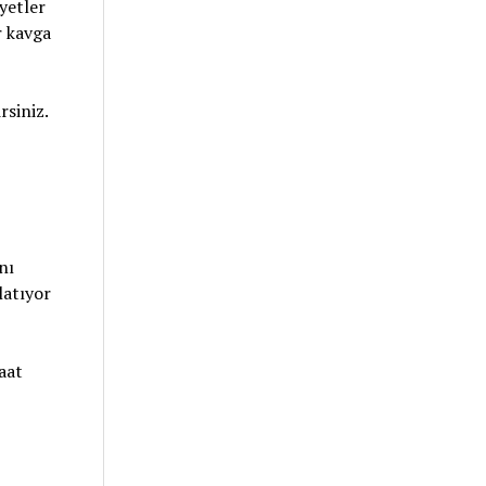
yetler
r kavga
rsiniz.
nı
latıyor
aat