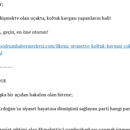
r;
düşmekte olan uçakta, koltuk kavgası yapanların hali!
 geçin, en öne oturun!
/bodrumhabermerkezi.com/ilkesiz-siyasette-koltuk-kavgasi-co
l
———-
018
şka bir açıdan bakalım olan bitene;
rdoğan’ın siyaset hayatına dönüşünü sağlayan parti hangi par
şeriat eğitimi alan Ekmelettin’i cumhurbaşkanı yapmak isteye