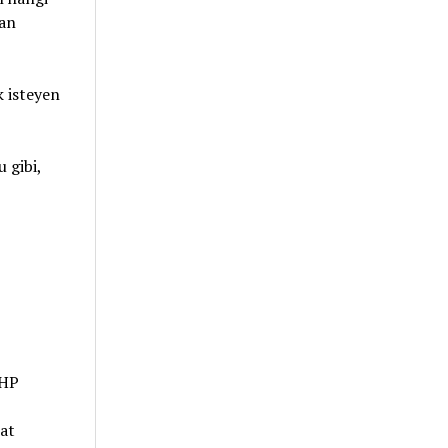
dan
 isteyen
 gibi,
CHP
at