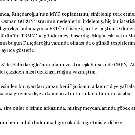
ında, Kılıçdaroğlu’nun MYK toplantısını, sinirlenip terk etme
 Osman GÜRÜN’ ısrarının nedenlerini irdelemiş, hiç bir istatiski
l gerekçe bulamayınca FETÖ etkisine işaret etmiştim. O döne
ürün’ün TBMM’ne göndermeyi başardığı Muğla eski vekili Mü
ın bugün Kılıçdaroğlu yanında olması da o günkü tespitlerim
 ayrıca gösterir.
8’de, Kılıçdaroğlu’nun planlı ve stratejik bir şekilde CHP’yi A
lcı çizgiden nasıl uzaklaştırdığını yazmıştım.
cesinden bu uyarıları yapan beni “Şu ismin adamı!” diye yaftala
nasına giremez diye arkamdan atıp tutanlar, utanır mı acaba!
zira onlar o isimin arkasında, miting meydanlarında göbek att
ın her canlıda bulunmadığını okulda öğretmişlerdi bize!