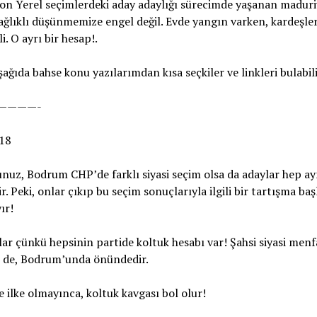
on Yerel seçimlerdeki aday adaylığı sürecimde yaşanan maduri
ğlıklı düşünmemize engel değil. Evde yangın varken, kardeşle
. O ayrı bir hesap!.
ağıda bahse konu yazılarımdan kısa seçkiler ve linkleri bulabili
————-
018
unuz, Bodrum CHP’de farklı siyasi seçim olsa da adaylar hep ay
ir. Peki, onlar çıkıp bu seçim sonuçlarıyla ilgili bir tartışma baş
ır!
r çünkü hepsinin partide koltuk hesabı var! Şahsi siyasi menf
n de, Bodrum’unda önündedir.
e ilke olmayınca, koltuk kavgası bol olur!