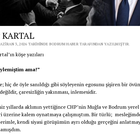
y KARTAL
HAZIRAN 3, 2026 TARIHINDE BODRUM HABER TARAFINDAN YAZILMIŞTIR.
tal’ın köşe yazıları
öylemiştim ama!”
; hiç de öyle sanıldığı gibi söyleyenin egosunu şişiren bir öv
değildir, çaresizliğin yakınması, inlemesidir.
iz yıllarda aklımın yettiğince CHP’nin Muğla ve Bodrum yerel 
ri üzerine kalem oynatmaya çalışmıştım. Bir türlü; mesleğimd
erimle, kendi siyasi görüşümün ayrı olduğu gerçeğini anlatmay
amışdım.