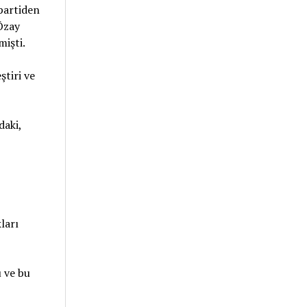
partiden
“Özay
mişti.
ştiri ve
daki,
ları
 ve bu