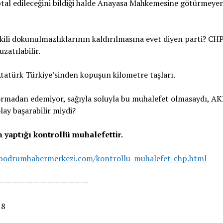
ptal edileceğini bildiği halde Anayasa Mahkemesine götürmeyen
kili dokunulmazlıklarının kaldırılmasına evet diyen parti? CHP
zatılabilir.
tatürk Türkiye’sinden kopuşun kilometre taşları.
ormadan edemiyor, sağıyla soluyla bu muhalefet olmasaydı, AK
lay başarabilir miydi?
 yaptığı kontrollü muhalefettir.
/bodrumhabermerkezi.com/kontrollu-muhalefet-chp.html
—————————————
18