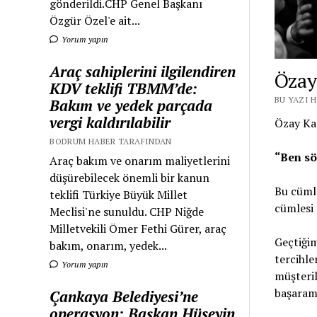
gönderildi.CHP Genel Başkanı
Özgür Özel'e ait...
Yorum yapın
Araç sahiplerini ilgilendiren
Öza
KDV teklifi TBMM’de:
BU YAZI 
Bakım ve yedek parçada
vergi kaldırılabilir
Özay Kar
BODRUM HABER TARAFINDAN
“Ben s
Araç bakım ve onarım maliyetlerini
düşürebilecek önemli bir kanun
Bu cümle
teklifi Türkiye Büyük Millet
cümlesi 
Meclisi'ne sunuldu. CHP Niğde
Milletvekili Ömer Fethi Gürer, araç
Geçtiğim
bakım, onarım, yedek...
tercihle
Yorum yapın
müşteril
başaram
Çankaya Belediyesi’ne
operasyon: Başkan Hüseyin