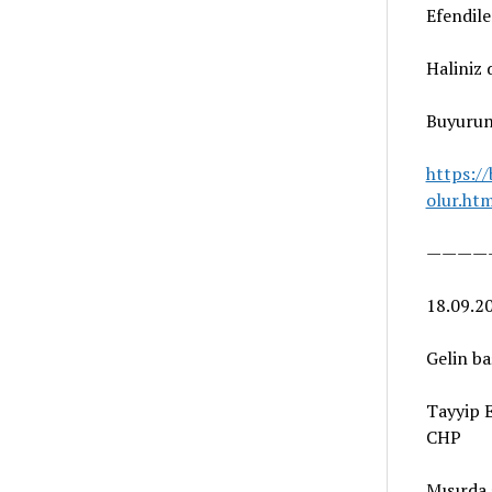
Efendile
Haliniz 
Buyurun,
https:/
olur.htm
————
18.09.2
Gelin ba
Tayyip E
CHP
Mısırda 