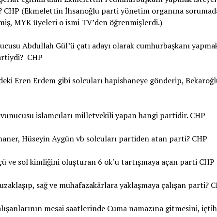
i? CHP (Ekmelettin İhsanoğlu parti yönetim organına soruma
miş, MYK üyeleri o ismi TV’den öğrenmişlerdi.)
ucusu Abdullah Gül’ü çatı adayı olarak cumhurbaşkanı yapmak
artiydi? CHP
deki Eren Erdem gibi solcuları hapishaneye gönderip, Bekaroğlu
vunucusu islamcıları milletvekili yapan hangi partidir. CHP
haner, Hüseyin Aygün vb solcuları partiden atan parti? CHP
ü ve sol kimliğini oluşturan 6 ok’u tartışmaya açan parti CHP
uzaklaşıp, sağ ve muhafazakârlara yaklaşmaya çalışan parti? 
ışanlarının mesai saatlerinde Cuma namazına gitmesini, içtih