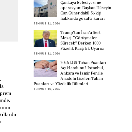
Çankaya Belediyesi’ne
operasyon: Başkan Hüseyin
Can Güner dahil 36 kişi
hakkında gözaltı kararı
TEMMUZ 11, 2026
Trump’tan İran’a Sert
Mesaj: “Görüşmeler
Sürecek” Derken 1000
Füzelik Karşılık Uyarısı
TEMMUZ 11, 2026
2026 LGS Taban Puanları
Açıklandı mı? İstanbul,
Ankara ve İzmir Fen ile
Anadolu Liseleri Taban
.
Puanları ve Yüzdelik Dilimleri
la
TEMMUZ 10, 2026
deprem
ünde.
rının
Yıllardır
o
n