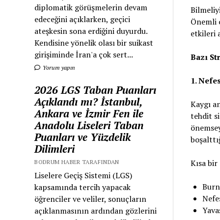
diplomatik görüşmelerin devam
Bilmeliy
edeceğini açıklarken, geçici
Önemli o
ateşkesin sona erdiğini duyurdu.
etkileri
Kendisine yönelik olası bir suikast
girişiminde İran'a çok sert...
Bazı Str
Yorum yapın
1. Nefe
2026 LGS Taban Puanları
Açıklandı mı? İstanbul,
Kaygı an
Ankara ve İzmir Fen ile
tehdit s
Anadolu Liseleri Taban
önemseyi
Puanları ve Yüzdelik
boşalttı
Dilimleri
Kısa bir
BODRUM HABER TARAFINDAN
Liselere Geçiş Sistemi (LGS)
Burnu
kapsamında tercih yapacak
Nefes
öğrenciler ve veliler, sonuçların
Yavaş
açıklanmasının ardından gözlerini