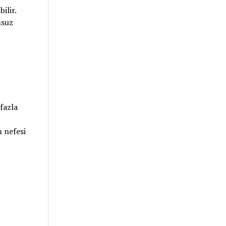
ilir.
msuz
fazla
 nefesi