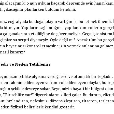
miş olacağım ki o gün uykum kaçarak depremde evin hangi kap
lı çıkacağımı planlarken buldum kendimi.
mız coğrafyada bu doğal olayın varlığını kabul etmek önemli. İ
a bitmiyor. Yapıların sağlamlığına, yapılan kontrollerin gerçek
 çalışmalarının etkililiğine de güvenmeliyiz. Geçmişte sistem
çimize su serpti diyemeyiz. Öyle değil mi? Ancak tüm bu gerçe
ın hayatımızı kontrol etmesine izin vermek anlamına gelmez.
nasıl kurarız?
edir ve Neden Tetiklenir?
eynimizin tehlike algısına verdiği eski ve otomatik bir tepkidir
eden tahmin edilemeyen ve kontrol edilemeyen olaylar, bu tepk
 yoğun şekilde devreye sokar. Beynimizin hayati bir bölgesi olan
, “Bir tehlike var!” diyerek alarm zilleri çalar. Bu durum, vüc
şını hızlandıran, nefesimizi düzensizleştiren, titreten, terleten
eden fiziksel belirtilerle kendini gösterir.