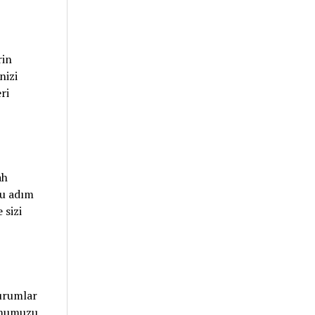
rin
nizi
ri
ah
ru adım
 sizi
durumlar
rumumuzu