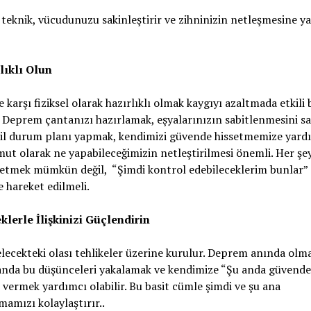
 teknik, vücudunuzu sakinleştirir ve zihninizin netleşmesine y
lıklı Olun
karşı fiziksel olarak hazırlıklı olmak kaygıyı azaltmada etkili 
Deprem çantanızı hazırlamak, eşyalarınızın sabitlenmesini s
cil durum planı yapmak, kendimizi güvende hissetmemize yard
mut olarak ne yapabileceğimizin netleştirilmesi önemli. Her şey
 etmek mümkün değil, “Şimdi kontrol edebileceklerim bunlar”
le hareket edilmeli.
klerle İlişkinizi Güçlendirin
lecekteki olası tehlikeler üzerine kurulur. Deprem anında olm
anda bu düşünceleri yakalamak ve kendimize “Şu anda güvende
i vermek yardımcı olabilir. Bu basit cümle şimdi ve şu ana
amızı kolaylaştırır..