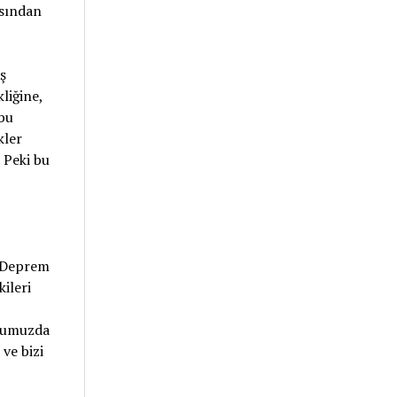
ısından
ş
liğine,
 bu
kler
 Peki bu
. Deprem
ileri
udumuzda
 ve bizi