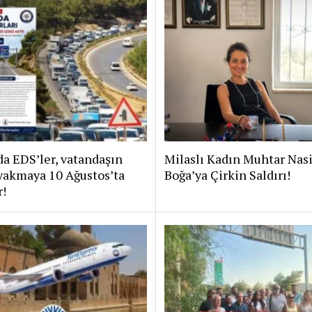
a EDS’ler, vatandaşın
Milaslı Kadın Muhtar Nas
yakmaya 10 Ağustos’ta
Boğa’ya Çirkin Saldırı!
r!