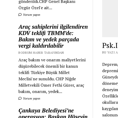
gönderildi.CHP Genel Başkanı
Özgür Özel'e ait...
Yorum yapın
Araç sahiplerini ilgilendiren
KDV teklifi TBMM’de:
Bakım ve yedek parçada
Psk.
vergi kaldırılabilir
BU YAZI 
BODRUM HABER TARAFINDAN
Araç bakım ve onarım maliyetlerini
Deprem,
düşürebilecek önemli bir kanun
depremi
teklifi Türkiye Büyük Millet
Güneydoğ
Meclisi'ne sunuldu. CHP Niğde
dönemeye
Milletvekili Ömer Fethi Gürer, araç
deneyim
bakım, onarım, yedek...
Özellikl
Yorum yapın
okulları
kaygılan
Çankaya Belediyesi’ne
salonund
operasyon: Başkan Hüseyin