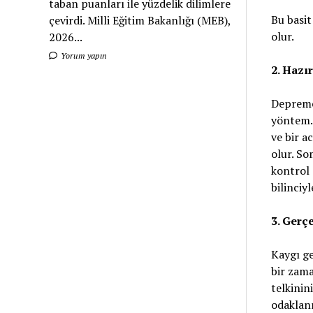
taban puanları ile yüzdelik dilimlere
Bu basit
çevirdi. Milli Eğitim Bakanlığı (MEB),
olur.
2026...
Yorum yapın
2. Hazır
Depreme 
yöntem. 
ve bir a
olur. So
kontrol
bilinciy
3. Gerçe
Kaygı ge
bir zam
telkinin
odaklanm