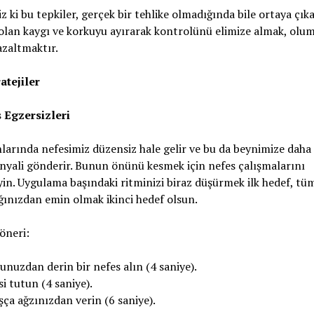
iz ki bu tepkiler, gerçek bir tehlike olmadığında bile ortaya çıkab
lan kaygı ve korkuyu ayırarak kontrolünü elimize almak, olu
 azaltmaktır.
atejiler
s Egzersizleri
larında nefesimiz düzensiz hale gelir ve bu da beynimize daha 
inyali gönderir. Bunun önünü kesmek için nefes çalışmalarını
n. Uygulama başındaki ritminizi biraz düşürmek ilk hedef, tüm
ğınızdan emin olmak ikinci hedef olsun.
 öneri:
nuzdan derin bir nefes alın (4 saniye).
i tutun (4 saniye).
ça ağzınızdan verin (6 saniye).