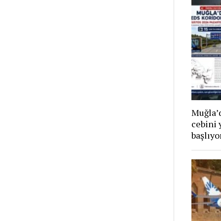
Muğla’d
cebini 
başlıyo