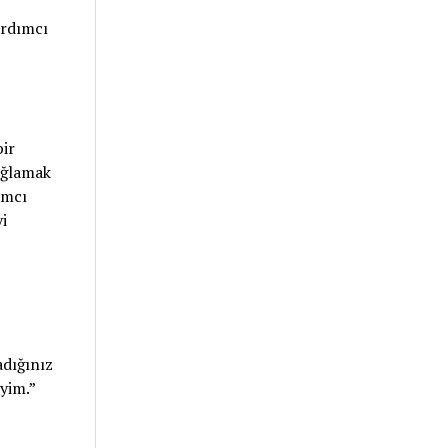
ardımcı
bir
ağlamak
ımcı
i
adığınız
yim.”