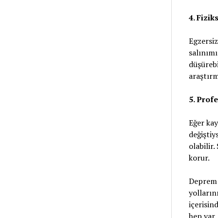
4. Fizi
Egzersiz
salınımı
düşürebi
araştırm
5. Prof
Eğer kay
değiştiy
olabilir
korur.
Deprem 
yolların
içerisin
hep var.