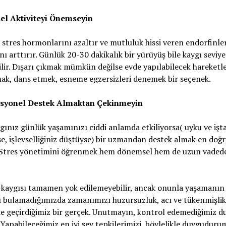
ksel Aktiviteyi Önemseyin
 stres hormonlarını azaltır ve mutluluk hissi veren endorfinle
nı arttırır. Günlük 20-30 dakikalık bir yürüyüş bile kaygı seviye
lir. Dışarı çıkmak mümkün değilse evde yapılabilecek hareketle
ak, dans etmek, esneme egzersizleri denemek bir seçenek.
esyonel Destek Almaktan Çekinmeyin
gınız günlük yaşamınızı ciddi anlamda etkiliyorsa( uyku ve işt
se, işlevselliğiniz düştüyse) bir uzmandan destek almak en doğ
. Stres yönetimini öğrenmek hem dönemsel hem de uzun vadede
kaygısı tamamen yok edilemeyebilir, ancak onunla yaşamanın
ı bulamadığımızda zamanımızı huzursuzluk, acı ve tükenmişlik
de geçirdiğimiz bir gerçek. Unutmayın, kontrol edemediğimiz 
 Yapabileceğimiz en iyi şey tepkilerimizi, böylelikle duygudu