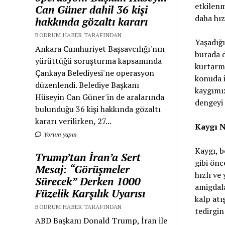
etkilen
Can Güner dahil 36 kişi
daha hız
hakkında gözaltı kararı
BODRUM HABER TARAFINDAN
Yaşadığı
Ankara Cumhuriyet Başsavcılığı'nın
burada d
yürüttüğü soruşturma kapsamında
kurtarma
Çankaya Belediyesi'ne operasyon
konuda i
düzenlendi. Belediye Başkanı
kaygımız
Hüseyin Can Güner'in de aralarında
dengeyi 
bulunduğu 36 kişi hakkında gözaltı
kararı verilirken, 27...
Kaygı N
Yorum yapın
Kaygı, b
Trump’tan İran’a Sert
gibi önc
Mesaj: “Görüşmeler
hızlı ve
Sürecek” Derken 1000
amigdala
Füzelik Karşılık Uyarısı
kalp atı
BODRUM HABER TARAFINDAN
tedirgin 
ABD Başkanı Donald Trump, İran ile