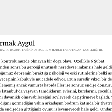
Irmak Aygül
ARALIK 10, 2024 TARIHINDE BODRUM HABER TARAFINDAN YAZILMIŞTIR.
 kontrolümüzde olmayan bir doğa olayı. Özellikle 6 Şubat
nden sonra bu gerçeği unutmak neredeyse imkansız hale geldi
umuz depremin bıraktığı psikoloji ve eski rutinlerine belki as
ceğinin kabulüyle mücadele ediyor. Uzun süredir yıkıcı bir 
lememiş ancak yumurta kapıda iller ise sonsuz endişe döngüs
e İstanbul’da yaşayan tanıdıklarım evlerini, kurslarını, çocukla
nı dayanıklı olmayabileceğini söyleyerek değiştirmeye başladı. 
dığını görmediğim yakın arkadaşım bodrum katında bir tiyatr
a endişeden gittiğimiz oyunu izleyemeyecek hale geldi. Onda