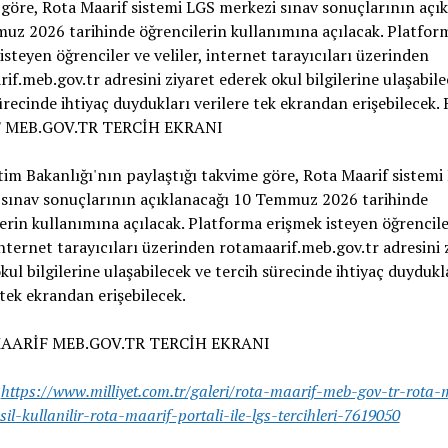
göre, Rota Maarif sistemi LGS merkezi sınav sonuçlarının açı
z 2026 tarihinde öğrencilerin kullanımına açılacak. Platfor
isteyen öğrenciler ve veliler, internet tarayıcıları üzerinden
if.meb.gov.tr adresini ziyaret ederek okul bilgilerine ulaşabile
ürecinde ihtiyaç duydukları verilere tek ekrandan erişebilecek
 MEB.GOV.TR TERCİH EKRANI
itim Bakanlığı'nın paylaştığı takvime göre, Rota Maarif sistemi
 sınav sonuçlarının açıklanacağı 10 Temmuz 2026 tarihinde
erin kullanımına açılacak. Platforma erişmek isteyen öğrencile
 internet tarayıcıları üzerinden rotamaarif.meb.gov.tr adresini 
kul bilgilerine ulaşabilecek ve tercih sürecinde ihtiyaç duydukl
 tek ekrandan erişebilecek.
AARİF MEB.GOV.TR TERCİH EKRANI
:
https://www.milliyet.com.tr/galeri/rota-maarif-meb-gov-tr-rota-
il-kullanilir-rota-maarif-portali-ile-lgs-tercihleri-7619050