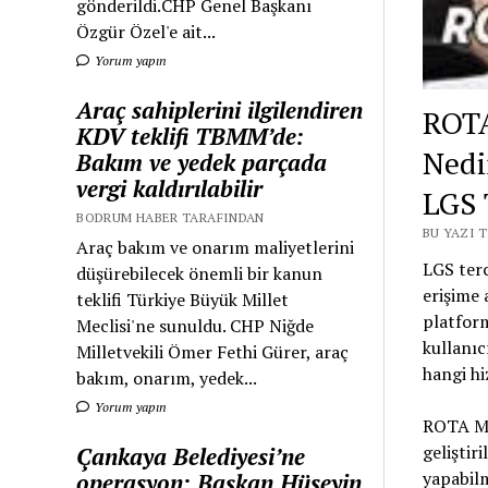
gönderildi.CHP Genel Başkanı
Özgür Özel'e ait...
Yorum yapın
Araç sahiplerini ilgilendiren
ROTA
KDV teklifi TBMM’de:
Nedir
Bakım ve yedek parçada
vergi kaldırılabilir
LGS 
BODRUM HABER TARAFINDAN
BU YAZI 
Araç bakım ve onarım maliyetlerini
LGS terc
düşürebilecek önemli bir kanun
erişime 
teklifi Türkiye Büyük Millet
platform
Meclisi'ne sunuldu. CHP Niğde
kullanıc
Milletvekili Ömer Fethi Gürer, araç
hangi hi
bakım, onarım, yedek...
Yorum yapın
ROTA MA
geliştir
Çankaya Belediyesi’ne
yapabilm
operasyon: Başkan Hüseyin