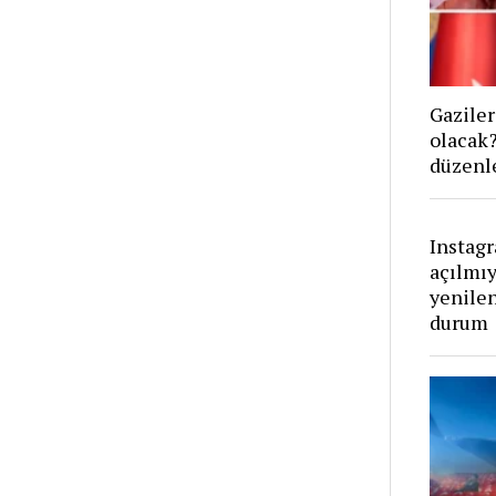
Gaziler
olacak
düzenl
Instag
açılmıy
yenile
durum