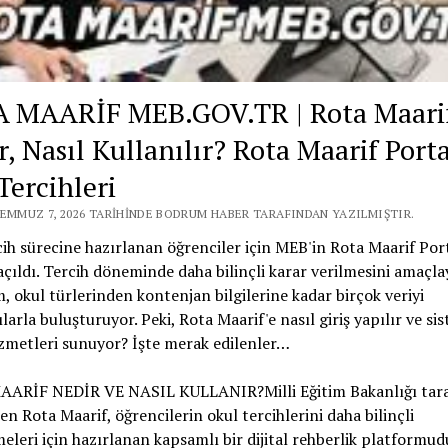
 MAARİF MEB.GOV.TR | Rota Maari
, Nasıl Kullanılır? Rota Maarif Portal
Tercihleri
TEMMUZ 7, 2026 TARIHINDE BODRUM HABER TARAFINDAN YAZILMIŞTIR.
ih sürecine hazırlanan öğrenciler için MEB'in Rota Maarif Port
açıldı. Tercih döneminde daha bilinçli karar verilmesini amaçl
, okul türlerinden kontenjan bilgilerine kadar birçok veriyi
ılarla buluşturuyor. Peki, Rota Maarif'e nasıl giriş yapılır ve si
zmetleri sunuyor? İşte merak edilenler…
ARİF NEDİR VE NASIL KULLANIR?Milli Eğitim Bakanlığı tar
ilen Rota Maarif, öğrencilerin okul tercihlerini daha bilinçli
eleri için hazırlanan kapsamlı bir dijital rehberlik platformud