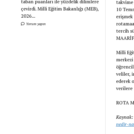
taban puanları ile yüzdelik dilimlere
takvime 
çevirdi. Milli Eğitim Bakanlığı (MEB),
10 Temmu
2026...
erişmek 
rotamaar
Yorum yapın
tercih s
MAARİF
Milli Eğ
merkezi
öğrencil
veliler,
ederek o
verilere
ROTA M
Kaynak
nedir-nas