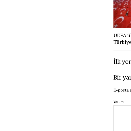
UEFA ü
Türkiye
İlk yo
Bir ya
E-posta a
Yorum