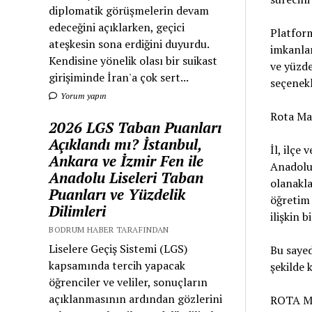
diplomatik görüşmelerin devam
edeceğini açıklarken, geçici
Platform
ateşkesin sona erdiğini duyurdu.
imkanlar
Kendisine yönelik olası bir suikast
ve yüzde
girişiminde İran'a çok sert...
seçenekl
Yorum yapın
Rota Maa
2026 LGS Taban Puanları
Açıklandı mı? İstanbul,
İl, ilçe
Ankara ve İzmir Fen ile
Anadolu 
Anadolu Liseleri Taban
olanakla
Puanları ve Yüzdelik
öğretim 
Dilimleri
ilişkin b
BODRUM HABER TARAFINDAN
Liselere Geçiş Sistemi (LGS)
Bu sayed
kapsamında tercih yapacak
şekilde 
öğrenciler ve veliler, sonuçların
açıklanmasının ardından gözlerini
ROTA MA