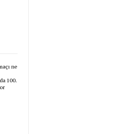
maçı ne
da 100.
yor