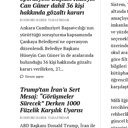
Sistem, 
Can Güner dahil 36 kişi
altında 
hakkında gözaltı kararı
amaçlıyo
BODRUM HABER TARAFINDAN
imkanlar
Ankara Cumhuriyet Başsavcılığı'nın
ve yüzde
yürüttüğü soruşturma kapsamında
seçenekl
Çankaya Belediyesi'ne operasyon
üzerinde
düzenlendi. Belediye Başkanı
okul ara
Hüseyin Can Güner'in de aralarında
göre fil
bulunduğu 36 kişi hakkında gözaltı
bilgiler
kararı verilirken, 27...
kütüphan
Yorum yapın
öğrencile
karşılaş
Trump’tan İran’a Sert
Mesaj: “Görüşmeler
Milli Eğ
Sürecek” Derken 1000
tercihle
Füzelik Karşılık Uyarısı
rehberli
BODRUM HABER TARAFINDAN
güncel b
ABD Başkanı Donald Trump, İran ile
sürecini