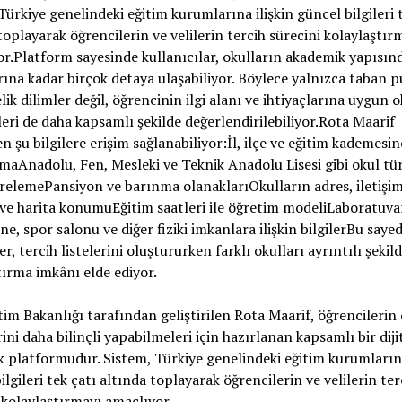
Türkiye genelindeki eğitim kurumlarına ilişkin güncel bilgileri 
toplayarak öğrencilerin ve velilerin tercih sürecini kolaylaştır
r.Platform sayesinde kullanıcılar, okulların akademik yapısınd
ına kadar birçok detaya ulaşabiliyor. Böylece yalnızca taban p
lik dilimler değil, öğrencinin ilgi alanı ve ihtiyaçlarına uygun o
eri de daha kapsamlı şekilde değerlendirilebiliyor.Rota Maarif
n şu bilgilere erişim sağlanabiliyor:İl, ilçe ve eğitim kademesi
maAnadolu, Fen, Mesleki ve Teknik Anadolu Lisesi gibi okul tür
trelemePansiyon ve barınma olanaklarıOkulların adres, iletişi
i ve harita konumuEğitim saatleri ile öğretim modeliLaboratuva
e, spor salonu ve diğer fiziki imkanlara ilişkin bilgilerBu saye
r, tercih listelerini oluştururken farklı okulları ayrıntılı şekil
tırma imkânı elde ediyor.
itim Bakanlığı tarafından geliştirilen Rota Maarif, öğrencilerin
rini daha bilinçli yapabilmeleri için hazırlanan kapsamlı bir diji
k platformudur. Sistem, Türkiye genelindeki eğitim kurumlarına
ilgileri tek çatı altında toplayarak öğrencilerin ve velilerin ter
 kolaylaştırmayı amaçlıyor.