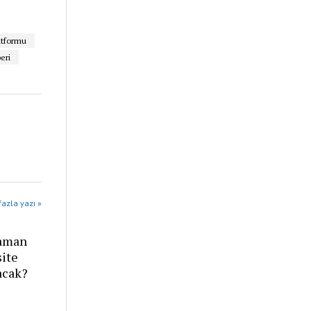
latformu
eri
azla yazı »
zaman
site
acak?