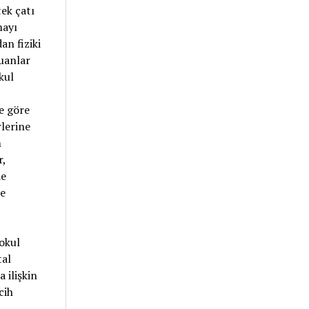
tek çatı
mayı
an fiziki
uanlar
kul
ne göre
lerine
m
r,
de
de
 okul
tal
 ilişkin
cih