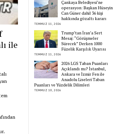
Çankaya Belediyesi’ne
operasyon: Başkan Hüseyin
Can Güner dahil 36 kişi
hakkında gözaltı kararı
TEMMUZ 11, 2026
f
Trump’tan İran’a Sert
Mesaj: “Görüşmeler
ı ile
Sürecek” Derken 1000
Füzelik Karşılık Uyarısı
TEMMUZ 11, 2026
2026 LGS Taban Puanları
Açıklandı mı? İstanbul,
alı
Ankara ve İzmir Fen ile
Anadolu Liseleri Taban
ayan
Puanları ve Yüzdelik Dilimleri
TEMMUZ 10, 2026
stem
afından
ur.