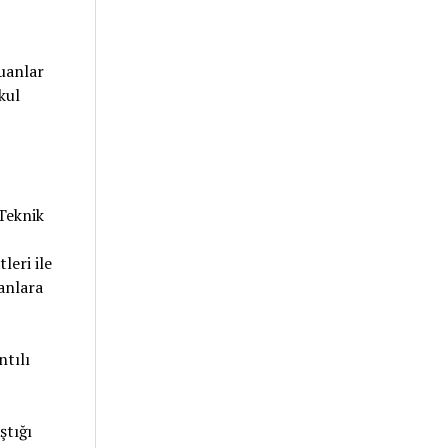
uanlar
kul
Teknik
leri ile
anlara
ntılı
tığı