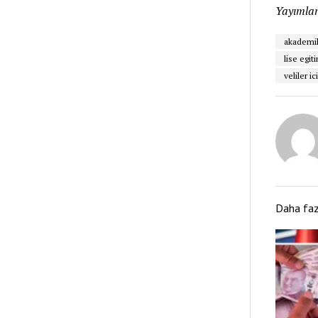
Yayımlan
akademik
lise egit
veliler i
Daha fa