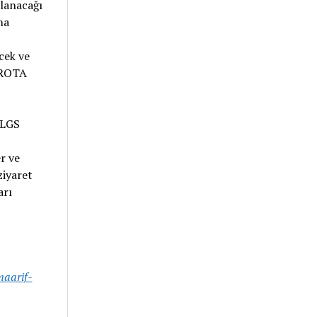
klanacağı
ma
cek ve
. ROTA
 LGS
r ve
ziyaret
arı
maarif-