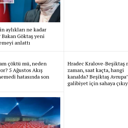
in aylıkları ne kadar
? Bakan Göktaş yeni
emeyi anlattı
ram çöktü mü, neden
Hradec Kralove-Beşiktaş 
or? 5 Ağustos Akış
zaman, saat kaçta, hangi
nemedi hatasında son
kanalda? Beşiktaş Avrupa’
galibiyet için sahaya çıkı