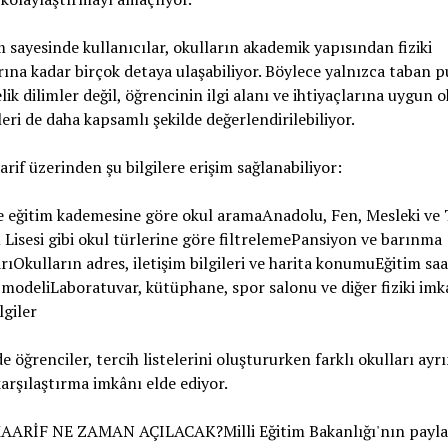
 sayesinde kullanıcılar, okulların akademik yapısından fiziki
ına kadar birçok detaya ulaşabiliyor. Böylece yalnızca taban p
lik dilimler değil, öğrencinin ilgi alanı ve ihtiyaçlarına uygun o
eri de daha kapsamlı şekilde değerlendirilebiliyor.
rif üzerinden şu bilgilere erişim sağlanabiliyor:
 ve eğitim kademesine göre okul aramaAnadolu, Fen, Mesleki ve 
Lisesi gibi okul türlerine göre filtrelemePansiyon ve barınma
rıOkulların adres, iletişim bilgileri ve harita konumuEğitim saat
modeliLaboratuvar, kütüphane, spor salonu ve diğer fiziki imk
ilgiler
e öğrenciler, tercih listelerini oluştururken farklı okulları ayrı
karşılaştırma imkânı elde ediyor.
ARİF NE ZAMAN AÇILACAK?Milli Eğitim Bakanlığı'nın paylaş