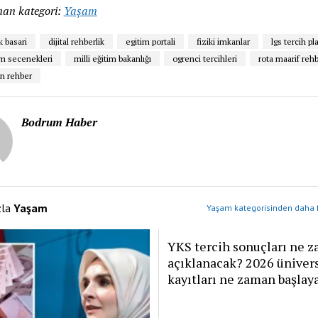
an kategori:
Yaşam
 basari
dijital rehberlik
egitim portali
fiziki imkanlar
lgs tercih p
im secenekleri
milli eğitim bakanlığı
ogrenci tercihleri
rota maarif rehb
cin rehber
Bodrum Haber
zla
Yaşam
Yaşam kategorisinden daha f
YKS tercih sonuçları ne 
açıklanacak? 2026 üniver
kayıtları ne zaman başlay