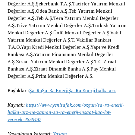
Başlıklar :
Şa-Ra
Şa-Ra Enerji
Şa-Ra Enerji halka arz
Kaynak:
https://www.yenisafak.com/ozgun/sa-ra-enerji-
halka-arz-ne-zaman-sa-ra-enerji-insaat-kac-lot-
verecek-4838437
Yayımlanan kategori:
Yaşam