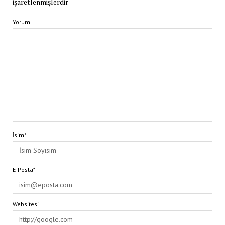
işaretlenmişlerdir
Yorum
İsim*
E-Posta*
Websitesi