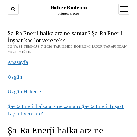
Haber Bodrum
menüy
aç
Ağustos 6, 2026
Şa-Ra Enerji halka arz ne zaman? Şa-Ra Enerji
İnşaat kaç lot verecek?
BU YAZI TEMMUZ 7, 2026 TARIHINDE BODRUM HABER TARAFINDAN
YAZILMIŞTIR.
Anasayfa
Özgün
Özgün Haberler
Şa-Ra Enerji halka arz ne zaman? Şa-Ra Enerji İnşaat
kaç lot verecek?
Şa-Ra Enerji halka arz ne