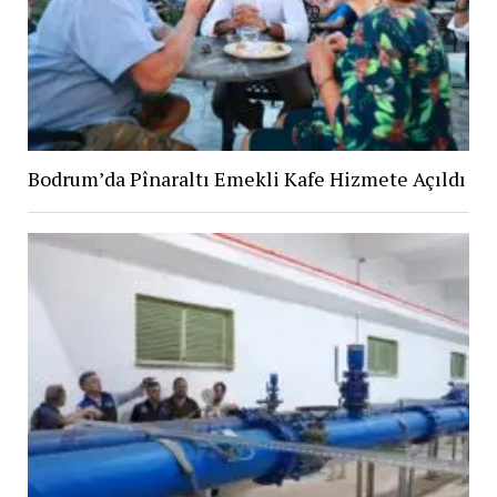
Bodrum’da Pînaraltı Emekli Kafe Hizmete Açıldı