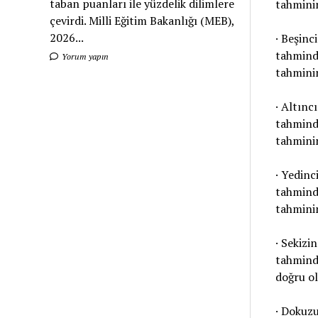
taban puanları ile yüzdelik dilimlere
tahmini
çevirdi. Milli Eğitim Bakanlığı (MEB),
2026...
· Beşinci
tahminde
Yorum yapın
tahmini
· Altıncı
tahminde
tahmini
· Yedinci
tahminde
tahmini
· Sekizin
tahminde
doğru ol
· Dokuzu