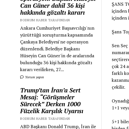
ŞANS TO
Can Güner dahil 36 kişi
içinden 
hakkında gözaltı kararı
içinden 
BODRUM HABER TARAFINDAN
Ankara Cumhuriyet Başsavcılığı'nın
Şans To
yürüttüğü soruşturma kapsamında
Çankaya Belediyesi'ne operasyon
Sen Seç 
düzenlendi. Belediye Başkanı
numaranı
Hüseyin Can Güner'in de aralarında
seçtirer
bulunduğu 36 kişi hakkında gözaltı
çok 24 
kararı verilirken, 27...
farklı k
Yorum yapın
kazanma
çekilir.
Trump’tan İran’a Sert
Mesaj: “Görüşmeler
Oynadığı
Sürecek” Derken 1000
1+1 vey
Füzelik Karşılık Uyarısı
BODRUM HABER TARAFINDAN
5+1 bile
ABD Başkanı Donald Trump, İran ile
birden f