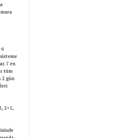
a
numara
 6
 sisteme
az 7 en
an tüm
a 2 gün
leri
3, 2+1,
isinde
asında