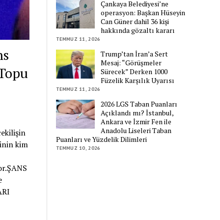
Çankaya Belediyesi’ne
operasyon: Başkan Hüseyin
Can Güner dahil 36 kişi
hakkında gözaltı kararı
TEMMUZ 11, 2026
ns
Trump’tan İran’a Sert
Mesaj: “Görüşmeler
 Topu
Sürecek” Derken 1000
Füzelik Karşılık Uyarısı
TEMMUZ 11, 2026
2026 LGS Taban Puanları
Açıklandı mı? İstanbul,
Ankara ve İzmir Fen ile
Anadolu Liseleri Taban
ekilişin
Puanları ve Yüzdelik Dilimleri
inin kim
TEMMUZ 10, 2026
p
yor.ŞANS
e
ARI