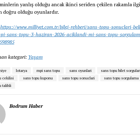
inlerin yanlış olduğu ancak ikinci seriden çekilen rakamla ilgi
 doğru olduğu oyunlardır.
:
https://www.milliyet.com.tr/bilgi-rehberi/sans-topu-sonuclari-bell
mpi-sans-topu-3-haziran-2026-aciklandi-mi-sans-topu-sorgula
7598985
an kategori:
Yaşam
miye
lotarya
mpi sans topu
sans oyunlari
sans topu bilet sorgul
 cekilisi
sans topu kuponu
sans topu sonuclari
sans topu sorgulama
 talihli
Bodrum Haber