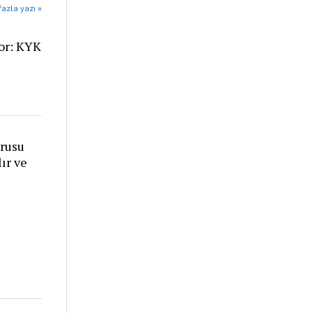
azla yazı »
yor: KYK
urusu
ır ve