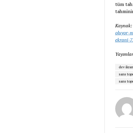
tüm tahm
tahminin
Kaynak
oluyor-
ekrani-
Yayımlan
dev ikra
sans topu
sans topu