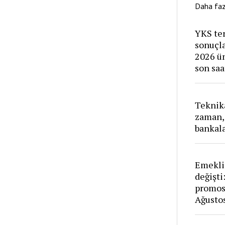
Daha fa
YKS ter
sonuçl
2026 ün
son saa
Teknika
zaman, 
bankala
Emekli
değişti
promos
Ağustos