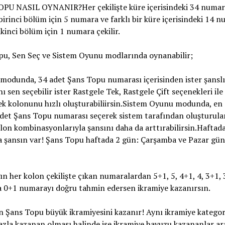
PU NASIL OYNANIR?Her çekilişte küre içerisindeki 34 numar
birinci bölüm için 5 numara ve farklı bir küre içerisindeki 14 
ikinci bölüm için 1 numara çekilir.
pu, Sen Seç ve Sistem Oyunu modlarında oynanabilir;
modunda, 34 adet Şans Topu numarası içerisinden ister şanslı
 sen seçebilir ister Rastgele Tek, Rastgele Çift seçenekleri ile
ek kolonunu hızlı oluşturabiliirsin.Sistem Oyunu modunda, en 
adet Şans Topu numarası seçerek sistem tarafından oluşturul
olon kombinasyonlarıyla şansını daha da arttırabilirsin.Haftad
 şansın var! Şans Topu haftada 2 gün: Çarşamba ve Pazar gün
n her kolon çekilişte çıkan numaralardan 5+1, 5, 4+1, 4, 3+1, 
a 0+1 numarayı doğru tahmin edersen ikramiye kazanırsın.
n Şans Topu büyük ikramiyesini kazanır! Aynı ikramiye kategor
azla kazanan olması halinde ise ikramiye havuzu kazananlar ar