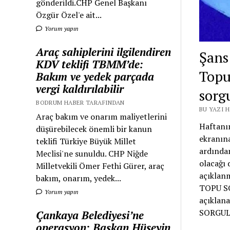
gönderildi.CHP Genel Başkanı
Özgür Özel'e ait...
Yorum yapın
Araç sahiplerini ilgilendiren
Şans
KDV teklifi TBMM’de:
Topu
Bakım ve yedek parçada
vergi kaldırılabilir
sorg
BODRUM HABER TARAFINDAN
BU YAZI 
Araç bakım ve onarım maliyetlerini
Haftanın
düşürebilecek önemli bir kanun
ekranına
teklifi Türkiye Büyük Millet
ardından
Meclisi'ne sunuldu. CHP Niğde
olacağı 
Milletvekili Ömer Fethi Gürer, araç
açıklanm
bakım, onarım, yedek...
TOPU SO
Yorum yapın
açıklan
SORGUL
Çankaya Belediyesi’ne
operasyon: Başkan Hüseyin