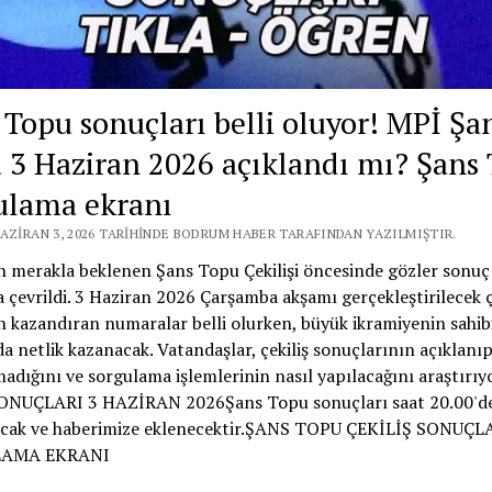
 Topu sonuçları belli oluyor! MPİ Şa
 3 Haziran 2026 açıklandı mı? Şans
ulama ekranı
HAZIRAN 3, 2026 TARIHINDE BODRUM HABER TARAFINDAN YAZILMIŞTIR.
 merakla beklenen Şans Topu Çekilişi öncesinde gözler sonuç
 çevrildi. 3 Haziran 2026 Çarşamba akşamı gerçekleştirilecek ç
 kazandıran numaralar belli olurken, büyük ikramiyenin sahib
da netlik kazanacak. Vatandaşlar, çekiliş sonuçlarının açıklanı
adığını ve sorgulama işlemlerinin nasıl yapılacağını araştırı
NUÇLARI 3 HAZİRAN 2026Şans Topu sonuçları saat 20.00'd
acak ve haberimize eklenecektir.ŞANS TOPU ÇEKİLİŞ SONUÇL
AMA EKRANI