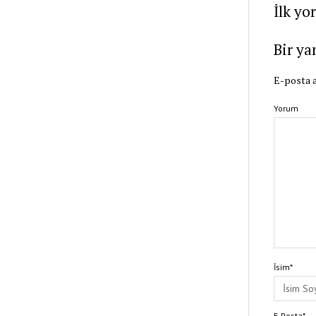
İlk yo
Bir ya
E-posta a
Yorum
İsim*
E-Posta*