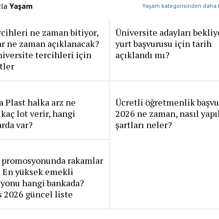
zla
Yaşam
Yaşam kategorisinden daha f
cihleri ne zaman bitiyor,
Üniversite adayları bekli
ar ne zaman açıklanacak?
yurt başvurusu için tarih
iversite tercihleri için
açıklandı mı?
tler
 Plast halka arz ne
Ücretli öğretmenlik başv
kaç lot verir, hangi
2026 ne zaman, nasıl yapıl
rda var?
şartları neler?
 promosyonunda rakamlar
: En yüksek emekli
yonu hangi bankada?
 2026 güncel liste