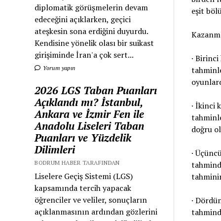
diplomatik görüşmelerin devam
eşit böl
edeceğini açıklarken, geçici
ateşkesin sona erdiğini duyurdu.
Kazanma 
Kendisine yönelik olası bir suikast
girişiminde İran'a çok sert...
· Birinc
Yorum yapın
tahminle
oyunlard
2026 LGS Taban Puanları
Açıklandı mı? İstanbul,
· İkinci 
Ankara ve İzmir Fen ile
tahminle
Anadolu Liseleri Taban
doğru ol
Puanları ve Yüzdelik
Dilimleri
· Üçüncü
BODRUM HABER TARAFINDAN
tahminde
Liselere Geçiş Sistemi (LGS)
tahmini
kapsamında tercih yapacak
öğrenciler ve veliler, sonuçların
· Dördün
açıklanmasının ardından gözlerini
tahminde