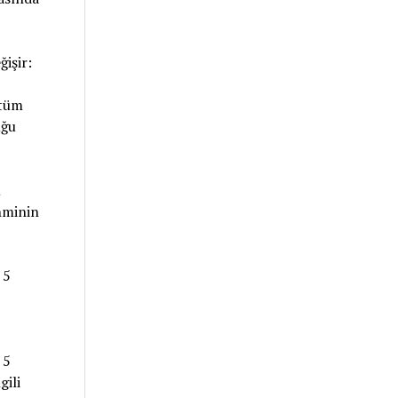
işir:
 tüm
uğu
m
ahminin
 5
 5
gili