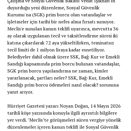
Çalışma ve Sosyal Güvenlik Bakanı Vedat Işıkhan'ın
duyurduğu yeni düzenleme, Sosyal Güvenlik
Kurumu'na (SGK) prim borcu olan vatandaşlar ve
işletmeler için tarihi bir nefes alma fırsatı sunuyor.
Meclis'e sunulan kanun teklifi uyarınca, mevcutta 36
ay olarak uygulanan tecil ve taksitlendirme süresi iki
katına çıkarılarak 72 aya yükseltilirken, teminatsız
tecil limiti de 1 milyon liraya kadar esnetiliyor.
Belediyeler dahil olmak üzere SSK, Bağ-Kur ve Emekli
Sandığı kapsamında prim borcu bulunan vatandaşlar,
SGK prim borcu yapılandırma ne zaman, kimler
yararlanacak, şartları neler? SSK, Bağ-Kur, Emekli
Sandığı prim borcu ödemeleri nasıl olacak? sorusuna
yanıt arıyor.
Hürriyet Gazetesi yazarı Noyan Doğan, 14 Mayıs 2026
tarihli köşe yazısında konuyla ilgili ayrıntılı bilgilere
yer verdi. "Meclis’te görüşmeleri süren vergiye yönelik
düzenlemeler içeren kanun teklifi ile Sosyal Güvenlik