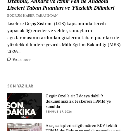
İstanbul, Ankara ve İzmir Fen ile Anadolu
Liseleri Taban Puanları ve Yüzdelik Dilimleri
BODRUM HABER TARAFINDAN
Liselere Geçiş Sistemi (LGS) kapsamında tercih
yapacak öğrenciler ve veliler, sonuçların
açıklanmasının ardından gözlerini taban puanları ile
yüzdelik dilimlere çevirdi. Milli Eğitim Bakanlığı (MEB),
2026...
Yorum yapın
SON YAZILAR
Özgür Özel’e ait 3 dosya dahil 9
dokunulmazlık tezkeresi TBMM’ye
sunuldu
TEMMUZ 17, 2026
Araç sahiplerini ilgilendiren KDV teklifi
TBMM’de: Bakım ve yedek parçada vergi