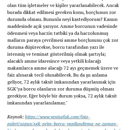
olan tüm işletmeler ve kişiler yararlanabilecek. Ancak
burada dikkat edilmesi gereken konu, borçlunun zor
durumda olması. Bununla neyi kastediyorum? Kanun
maddesinde açık yazıyor. Amme borcunun vadesinde
ödenmesi veya haczin tatbiki ya da haczolunmuş
malların paraya çevrilmesi amme borçlusunu çok zor
duruma düşürecekse, borcu tarafından yazı ile
istenmiş ve teminat gösterilmiş olmak şartıyla;
alacaklı amme idaresince veya yetkili kılacağı
makamlarca amme alacağı 72 ayı geçmemek üzere ve
faiz alınarak tecil olunabilecek. Bu da şu anlama
geliyor, 72 aylık taksit imkanından yararlanmak için
SGK’ya borcu olanların zor duruma düşmüş olması
gerekiyor. Eğer böyle bir durum yoksa, 72 aylık taksit
imkanından yararlanılamaz."
Kaynak:
https://www.yenisafak.com/foto-
galeri/ozgun/sgk-prim-borcu-yapilandirma-ne-zaman-