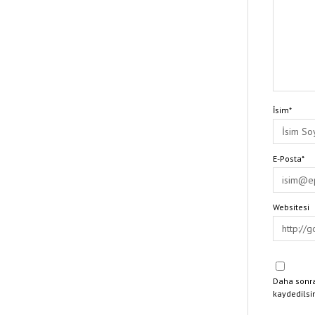
İsim*
E-Posta*
Websitesi
Daha sonra
kaydedilsi