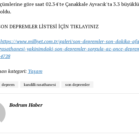
çümlerine göre saat 02.34'te Çanakkale Ayvacık'ta 3.3 büyükl
oldu.
SON DEPREMLER LİSTESİ İÇİN TIKLAYINIZ
:
https://www.milliyet.com.tr/galeri/son-depremler-son-dakika-af
-rasathanesi-yakinimdaki-son-depremler-sorgula-az-once-depre
14728
an kategori:
Yaşam
deprem
kandilli rasathanesi
son depremler
Bodrum Haber