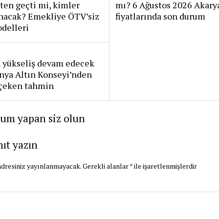
ten geçti mi, kimler
mı? 6 Ağustos 2026 Akary
anacak? Emekliye ÖTV’siz
fiyatlarında son durum
delleri
a yükseliş devam edecek
nya Altın Konseyi’nden
 çeken tahmin
rum yapan siz olun
nıt yazın
dresiniz yayınlanmayacak.
Gerekli alanlar
*
ile işaretlenmişlerdir