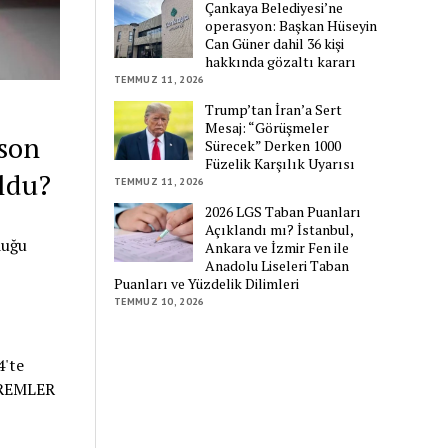
Çankaya Belediyesi’ne
operasyon: Başkan Hüseyin
Can Güner dahil 36 kişi
hakkında gözaltı kararı
TEMMUZ 11, 2026
Trump’tan İran’a Sert
Mesaj: “Görüşmeler
son
Sürecek” Derken 1000
Füzelik Karşılık Uyarısı
ldu?
TEMMUZ 11, 2026
2026 LGS Taban Puanları
Açıklandı mı? İstanbul,
duğu
Ankara ve İzmir Fen ile
Anadolu Liseleri Taban
Puanları ve Yüzdelik Dilimleri
TEMMUZ 10, 2026
'te
PREMLER