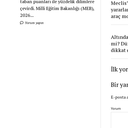
taban puanları ile yüzdelik dilimlere
Meclis’
çevirdi. Milli Eğitim Bakanlığı (MEB),
yararl
2026...
araç mo
Yorum yapın
Altınd
mi? Dü
dikkat
İlk yo
Bir ya
E-posta a
Yorum