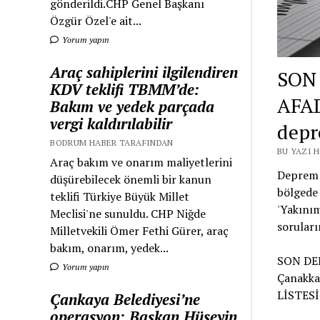
gönderildi.CHP Genel Başkanı
Özgür Özel'e ait...
Yorum yapın
Araç sahiplerini ilgilendiren
SON
KDV teklifi TBMM’de:
AFAD
Bakım ve yedek parçada
vergi kaldırılabilir
depr
BODRUM HABER TARAFINDAN
BU YAZI 
Araç bakım ve onarım maliyetlerini
Deprem 
düşürebilecek önemli bir kanun
bölgede 
teklifi Türkiye Büyük Millet
'Yakınım
Meclisi'ne sunuldu. CHP Niğde
soruları
Milletvekili Ömer Fethi Gürer, araç
bakım, onarım, yedek...
SON DEP
Yorum yapın
Çanakka
LİSTESİ
Çankaya Belediyesi’ne
operasyon: Başkan Hüseyin