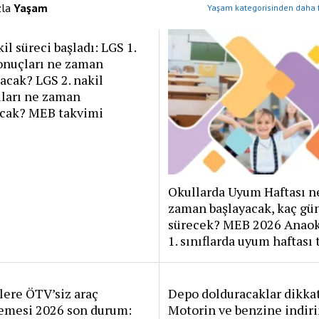
zla
Yaşam
Yaşam kategorisinden daha f
il süreci başladı: LGS 1.
onuçları ne zaman
acak? LGS 2. nakil
uları ne zaman
acak? MEB takvimi
Okullarda Uyum Haftası n
zaman başlayacak, kaç gü
sürecek? MEB 2026 Anaok
1. sınıflarda uyum haftası
ere ÖTV’siz araç
Depo dolduracaklar dikkat
emesi 2026 son durum:
Motorin ve benzine indir