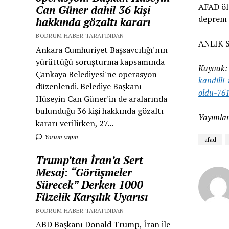
AFAD öl
Can Güner dahil 36 kişi
deprem 
hakkında gözaltı kararı
BODRUM HABER TARAFINDAN
ANLIK 
Ankara Cumhuriyet Başsavcılığı'nın
yürüttüğü soruşturma kapsamında
Kaynak
Çankaya Belediyesi'ne operasyon
kandilli
düzenlendi. Belediye Başkanı
oldu-76
Hüseyin Can Güner'in de aralarında
bulunduğu 36 kişi hakkında gözaltı
Yayımlan
kararı verilirken, 27...
Yorum yapın
afad
Trump’tan İran’a Sert
Mesaj: “Görüşmeler
Sürecek” Derken 1000
Füzelik Karşılık Uyarısı
BODRUM HABER TARAFINDAN
ABD Başkanı Donald Trump, İran ile