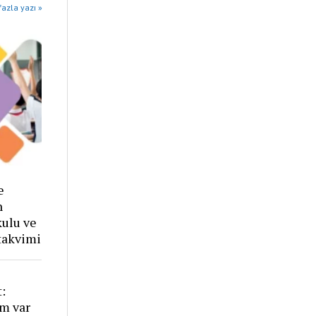
azla yazı »
e
n
ulu ve
 takvimi
:
im var