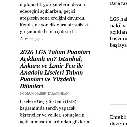
Daha fa
diplomatik görüşmelerin devam
edeceğini açıklarken, geçici
ateşkesin sona erdiğini duyurdu.
LGS nak
Kendisine yönelik olası bir suikast
nakil s
girişiminde İran'a çok sert...
açıklan
başvur
Yorum yapın
başlay
2026 LGS Taban Puanları
Açıklandı mı? İstanbul,
Ankara ve İzmir Fen ile
Anadolu Liseleri Taban
Puanları ve Yüzdelik
Dilimleri
BODRUM HABER TARAFINDAN
Liselere Geçiş Sistemi (LGS)
kapsamında tercih yapacak
öğrenciler ve veliler, sonuçların
Emeklil
açıklanmasının ardından gözlerini
düzenl