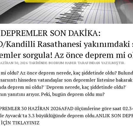
 DEPREMLER SON DAKİKA:
/Kandilli Rasathanesi yakınımdaki 
emler sorgula! Az önce deprem mi o
HAZIRAN 30, 2026 TARIHINDE BODRUM HABER TARAFINDAN YAZILMIŞTIR.
mi oldu? Az önce deprem nerede, kaç şiddetinde oldu? Bulun
sarsıntı hisseden vatandaşlar son depremler listesine bakarak
da deprem mi oldu?' 'Deprem nerede, kaç şiddetinde oldu?'
nın yanıtını arıyor. Peki, bugün deprem oldu mu?
REMLER 30 HAZİRAN 2026AFAD ölçümlerine göre saat 02.34
le Ayvacık'ta 3.3 büyüklüğünde deprem oldu.ANLIK SON DE
 İÇİN TIKLAYINIZ