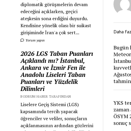
diplomatik görüşmelerin devam
edeceğini açıklarken, geçici
ateşkesin sona erdiğini duyurdu.
Kendisine yönelik olası bir suikast
Daha fa
girişiminde İran'a çok sert...
Yorum yapın
Bugün h
2026 LGS Taban Puanları
Meteoro
Açıklandı mı? İstanbul,
İstanbu
Ankara ve İzmir Fen ile
kuvvetl
Anadolu Liseleri Taban
Ağusto
Puanları ve Yüzdelik
tahmin
Dilimleri
BODRUM HABER TARAFINDAN
YKS ter
Liselere Geçiş Sistemi (LGS)
zaman 
kapsamında tercih yapacak
ÖSYM 2
öğrenciler ve veliler, sonuçların
sonuç 
açıklanmasının ardından gözlerini