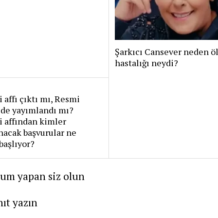
Şarkıcı Cansever neden öl
hastalığı neydi?
 affı çıktı mı, Resmi
’de yayımlandı mı?
 affından kimler
nacak başvurular ne
başlıyor?
rum yapan siz olun
nıt yazın