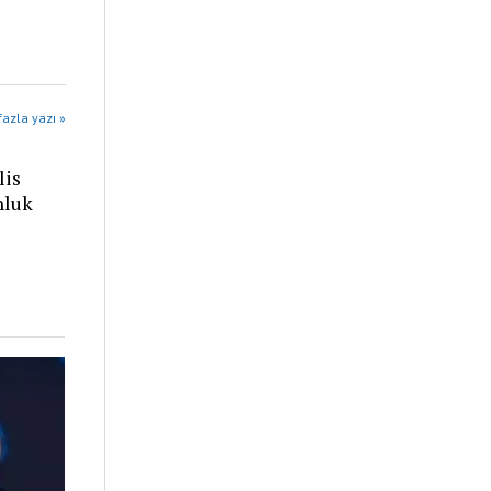
azla yazı »
lis
nluk