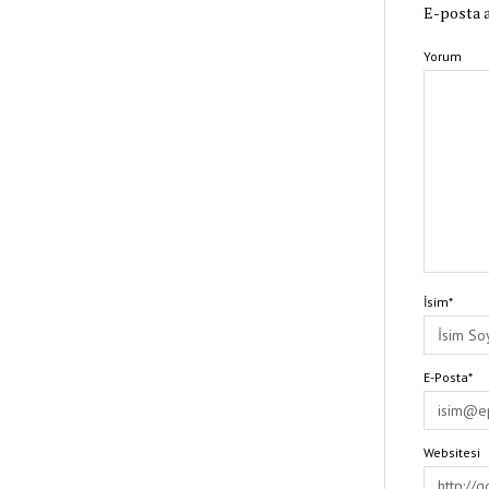
E-posta a
Yorum
İsim*
E-Posta*
Websitesi