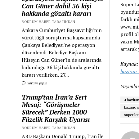
Süper Lo
Can Güner dahil 36 kişi
oyundur.
hakkında gözaltı kararı
farklı m
BODRUM HABER TARAFINDAN
www.mil
Ankara Cumhuriyet Başsavcılığı'nın
profil o
yürüttüğü soruşturma kapsamında
yakın Mi
Çankaya Belediyesi'ne operasyon
artarak 
düzenlendi. Belediye Başkanı
Hüseyin Can Güner'in de aralarında
Kaynak
bulunduğu 36 kişi hakkında gözaltı
haziran-
kararı verilirken, 27...
Yorum yapın
Yayımlan
Trump’tan İran’a Sert
4 hazira
Mesaj: “Görüşmeler
kazanc o
Sürecek” Derken 1000
super lot
Füzelik Karşılık Uyarısı
BODRUM HABER TARAFINDAN
ABD Başkanı Donald Trump, İran ile