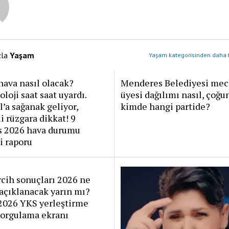
zla
Yaşam
Yaşam kategorisinden daha f
ava nasıl olacak?
Menderes Belediyesi mec
loji saat saat uyardı.
üyesi dağılımı nasıl, çoğu
l’a sağanak geliyor,
kimde hangi partide?
i rüzgara dikkat! 9
s 2026 hava durumu
i raporu
cih sonuçları 2026 ne
açıklanacak yarın mı?
026 YKS yerleştirme
sorgulama ekranı