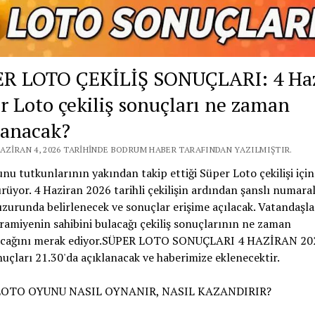
R LOTO ÇEKİLİŞ SONUÇLARI: 4 Ha
r Loto çekiliş sonuçları ne zaman
lanacak?
HAZIRAN 4, 2026 TARIHINDE BODRUM HABER TARAFINDAN YAZILMIŞTIR.
nu tutkunlarının yakından takip ettiği Süper Loto çekilişi için
rüyor. 4 Haziran 2026 tarihli çekilişin ardından şanslı numara
zurunda belirlenecek ve sonuçlar erişime açılacak. Vatandaşlar
ramiyenin sahibini bulacağı çekiliş sonuçlarının ne zaman
acağını merak ediyor.SÜPER LOTO SONUÇLARI 4 HAZİRAN 20
uçları 21.30'da açıklanacak ve haberimize eklenecektir.
LOTO OYUNU NASIL OYNANIR, NASIL KAZANDIRIR?