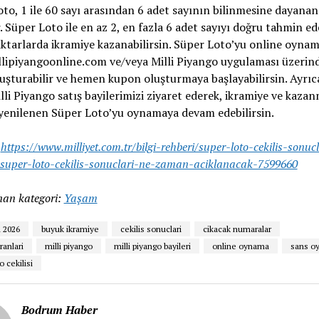
to, 1 ile 60 sayı arasından 6 adet sayının bilinmesine dayanan
 Süper Loto ile en az 2, en fazla 6 adet sayıyı doğru tahmin ed
iktarlarda ikramiye kazanabilirsin. Süper Loto’yu online oynam
lipiyangoonline.com ve/veya Milli Piyango uygulaması üzerin
luşturabilir ve hemen kupon oluşturmaya başlayabilirsin. Ayrıc
lli Piyango satış bayilerimizi ziyaret ederek, ikramiye ve kaza
yenilenen Süper Loto’yu oynamaya devam edebilirsin.
:
https://www.milliyet.com.tr/bilgi-rehberi/super-loto-cekilis-sonuc
super-loto-cekilis-sonuclari-ne-zaman-aciklanacak-7599660
an kategori:
Yaşam
n 2026
buyuk ikramiye
cekilis sonuclari
cikacak numaralar
ranlari
milli piyango
milli piyango bayileri
online oynama
sans oy
o cekilisi
Bodrum Haber