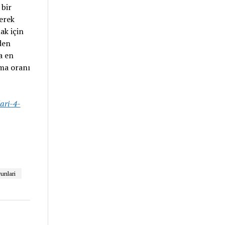
 bir
erek
ak için
den
a en
nma oranı
lari-4-
unlari