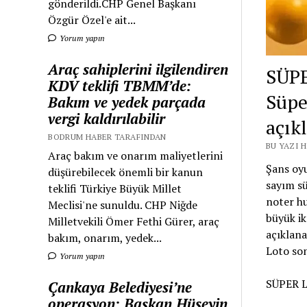
gönderildi.CHP Genel Başkanı
Özgür Özel'e ait...
Yorum yapın
Araç sahiplerini ilgilendiren
SÜPE
KDV teklifi TBMM’de:
Süpe
Bakım ve yedek parçada
vergi kaldırılabilir
açık
BODRUM HABER TARAFINDAN
BU YAZI 
Araç bakım ve onarım maliyetlerini
Şans oyu
düşürebilecek önemli bir kanun
sayım sü
teklifi Türkiye Büyük Millet
noter hu
Meclisi'ne sunuldu. CHP Niğde
büyük ik
Milletvekili Ömer Fethi Gürer, araç
açıklan
bakım, onarım, yedek...
Loto son
Yorum yapın
SÜPER 
Çankaya Belediyesi’ne
operasyon: Başkan Hüseyin