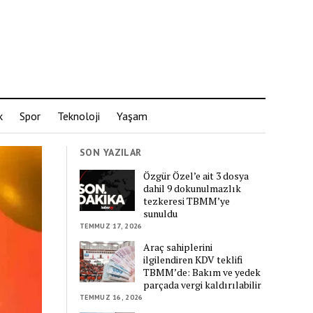
k
Spor
Teknoloji
Yaşam
SON YAZILAR
Özgür Özel’e ait 3 dosya
dahil 9 dokunulmazlık
tezkeresi TBMM’ye
sunuldu
TEMMUZ 17, 2026
Araç sahiplerini
ilgilendiren KDV teklifi
TBMM’de: Bakım ve yedek
parçada vergi kaldırılabilir
TEMMUZ 16, 2026