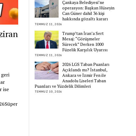
Çankaya Belediyesi’ne
operasyon: Başkan Hüseyin
Can Güner dahil 36 kişi
hakkında gözaltı kararı
TEMMUZ 11, 2026
ziran
Trump’tan İran’a Sert
Mesaj: “Görüşmeler
Sürecek” Derken 1000
Füzelik Karşılık Uyarısı
TEMMUZ 11, 2026
2026 LGS Taban Puanları
Açıklandı mı? İstanbul,
 geri
Ankara ve İzmir Fen ile
Anadolu Liseleri Taban
lar
Puanları ve Yüzdelik Dilimleri
 ise
TEMMUZ 10, 2026
26Süper