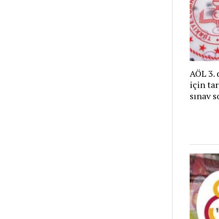
AÖL 3. 
için ta
sınav s