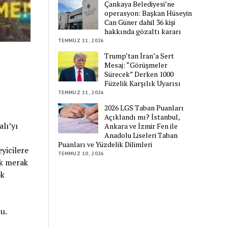
Çankaya Belediyesi’ne
operasyon: Başkan Hüseyin
Can Güner dahil 36 kişi
hakkında gözaltı kararı
TEMMUZ 11, 2026
Trump’tan İran’a Sert
Mesaj: “Görüşmeler
Sürecek” Derken 1000
Füzelik Karşılık Uyarısı
TEMMUZ 11, 2026
2026 LGS Taban Puanları
Açıklandı mı? İstanbul,
lı’yı
Ankara ve İzmir Fen ile
Anadolu Liseleri Taban
Puanları ve Yüzdelik Dilimleri
yicilere
TEMMUZ 10, 2026
ük merak
ok
du.