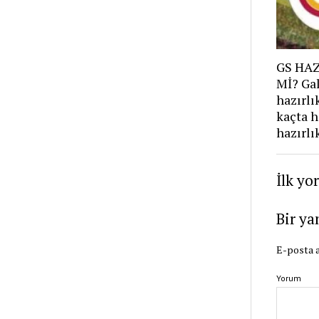
GS HAZ
Mİ? Gal
hazırlı
kaçta h
hazırlı
İlk yo
Bir ya
E-posta a
Yorum