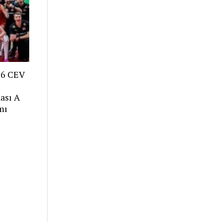
26 CEV
ası A
mı