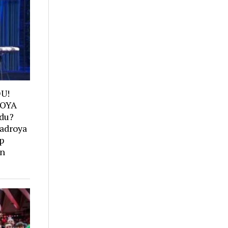
DU!
OYA
ldu?
adroya
ap
on