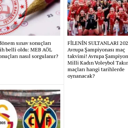
dönem sınav sonuçları
FİLENİN SULTANLARI 20
rih belli oldu: MEB AÖL
Avrupa Şampiyonası maç
onuçları nasıl sorgulanır?
takvimi! Avrupa Şampiyon
Milli Kadın Voleybol Takı
maçları hangi tarihlerde
oynanacak?