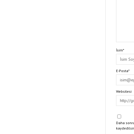
İsim*
E-Posta*
Websitesi
Daha sonra
kaydedilsi