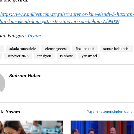
:
https://www.milliyet.com.tr/galeri/survivor-kim-elendi-3-haziran
dan-kim-elendi-kim-gitti-iste-survivor-son-bolum-7599029
an kategori:
Yaşam
n
adada mucadele
eleme gecesi
final oncesi
sonuc beklentisi
survivor 2026
tansiyon
tv show
yarismaci
Bodrum Haber
zla
Yaşam
Yaşam kategorisinden daha f