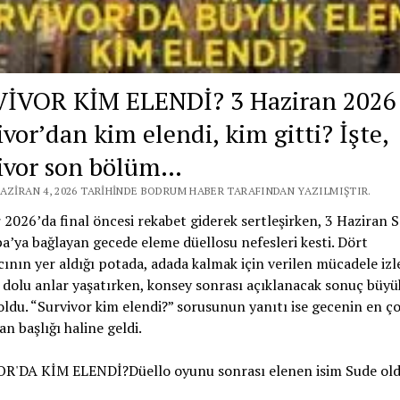
İVOR KİM ELENDİ? 3 Haziran 2026
vor’dan kim elendi, kim gitti? İşte,
ivor son bölüm…
HAZIRAN 4, 2026 TARIHINDE BODRUM HABER TARAFINDAN YAZILMIŞTIR.
 2026’da final öncesi rekabet giderek sertleşirken, 3 Haziran Sa
’ya bağlayan gecede eleme düellosu nefesleri kesti. Dört
ının yer aldığı potada, adada kalmak için verilen mücadele izle
dolu anlar yaşatırken, konsey sonrası açıklanacak sonuç büy
ldu. “Survivor kim elendi?” sorusunun yanıtı ise gecenin en ç
an başlığı haline geldi.
R'DA KİM ELENDİ?Düello oyunu sonrası elenen isim Sude ol