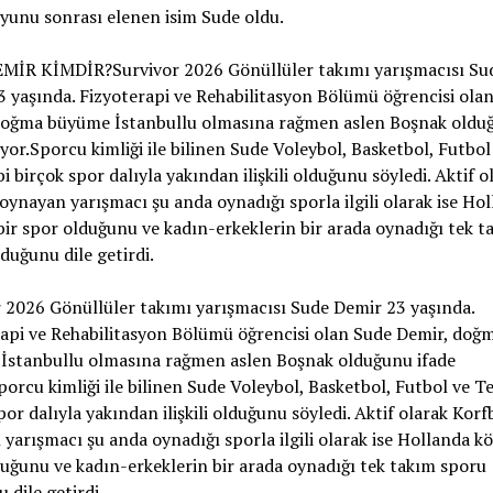
yunu sonrası elenen isim Sude oldu.
MİR KİMDİR?Survivor 2026 Gönüllüler takımı yarışmacısı Su
 yaşında. Fizyoterapi ve Rehabilitasyon Bölümü öğrencisi ola
doğma büyüme İstanbullu olmasına rağmen aslen Boşnak oldu
iyor.Sporcu kimliği ile bilinen Sude Voleybol, Basketbol, Futbol
bi birçok spor dalıyla yakından ilişkili olduğunu söyledi. Aktif o
oynayan yarışmacı şu anda oynadığı sporla ilgili olarak ise Ho
bir spor olduğunu ve kadın-erkeklerin bir arada oynadığı tek t
duğunu dile getirdi.
 2026 Gönüllüler takımı yarışmacısı Sude Demir 23 yaşında.
api ve Rehabilitasyon Bölümü öğrencisi olan Sude Demir, doğ
İstanbullu olmasına rağmen aslen Boşnak olduğunu ifade
porcu kimliği ile bilinen Sude Voleybol, Basketbol, Futbol ve Te
por dalıyla yakından ilişkili olduğunu söyledi. Aktif olarak Korf
yarışmacı şu anda oynadığı sporla ilgili olarak ise Hollanda kö
uğunu ve kadın-erkeklerin bir arada oynadığı tek takım sporu
 dile getirdi.