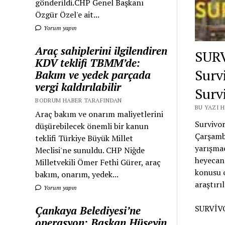
gönderildi.CHP Genel Başkanı
Özgür Özel'e ait...
Yorum yapın
Araç sahiplerini ilgilendiren
SURV
KDV teklifi TBMM’de:
Survi
Bakım ve yedek parçada
vergi kaldırılabilir
Surv
BODRUM HABER TARAFINDAN
BU YAZI 
Araç bakım ve onarım maliyetlerini
Survivor
düşürebilecek önemli bir kanun
Çarşamba
teklifi Türkiye Büyük Millet
yarışmac
Meclisi'ne sunuldu. CHP Niğde
heyecan 
Milletvekili Ömer Fethi Gürer, araç
konusu o
bakım, onarım, yedek...
araştırıl
Yorum yapın
SURVİVO
Çankaya Belediyesi’ne
operasyon: Başkan Hüseyin