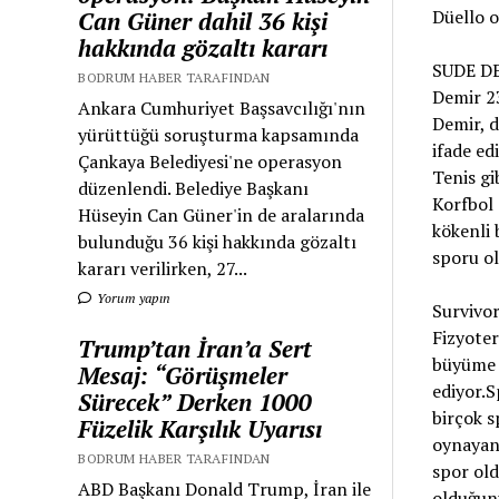
Düello o
Can Güner dahil 36 kişi
hakkında gözaltı kararı
SUDE DE
BODRUM HABER TARAFINDAN
Demir 23
Ankara Cumhuriyet Başsavcılığı'nın
Demir, 
yürüttüğü soruşturma kapsamında
ifade ed
Çankaya Belediyesi'ne operasyon
Tenis gi
düzenlendi. Belediye Başkanı
Korfbol 
Hüseyin Can Güner'in de aralarında
kökenli 
bulunduğu 36 kişi hakkında gözaltı
sporu ol
kararı verilirken, 27...
Yorum yapın
Survivor
Fizyoter
Trump’tan İran’a Sert
büyüme 
Mesaj: “Görüşmeler
ediyor.S
Sürecek” Derken 1000
birçok s
Füzelik Karşılık Uyarısı
oynayan 
BODRUM HABER TARAFINDAN
spor old
ABD Başkanı Donald Trump, İran ile
olduğunu