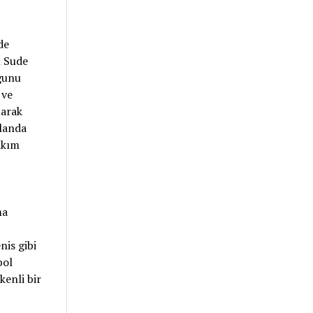
de
n Sude
ğunu
 ve
larak
llanda
akım
ma
nis gibi
bol
kenli bir