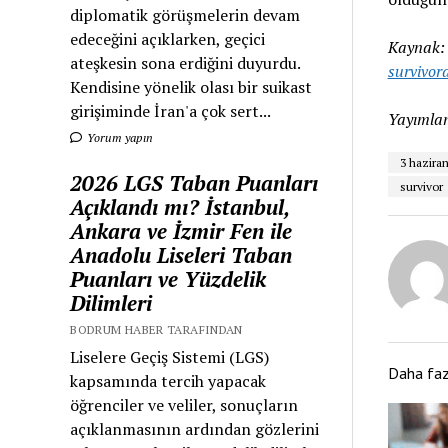
diplomatik görüşmelerin devam
edeceğini açıklarken, geçici
Kaynak
ateşkesin sona erdiğini duyurdu.
survivor
Kendisine yönelik olası bir suikast
girişiminde İran'a çok sert...
Yayımlan
Yorum yapın
3 hazira
2026 LGS Taban Puanları
survivor
Açıklandı mı? İstanbul,
Ankara ve İzmir Fen ile
Anadolu Liseleri Taban
Puanları ve Yüzdelik
Dilimleri
BODRUM HABER TARAFINDAN
Liselere Geçiş Sistemi (LGS)
Daha fa
kapsamında tercih yapacak
öğrenciler ve veliler, sonuçların
açıklanmasının ardından gözlerini