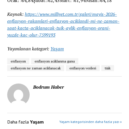
Ocak: %4,84Şubat:%2,43Mart: %1,94Nisan:%4,18
Kaynak:
https://www.milliyet.com.tr/galeri/mayis-2026-
enflasyon-rakamlari-enflasyon-aciklandi-mi-ne-zaman-
saat-kacta-aciklanacak-tuik-aylik-enflasyon-orani-
yuzde-kac-olur-7599193
Yayımlanan kategori:
Yaşam
enflasyon
enflasyon aciklanma gunu
enflasyon ne zaman aciklanacak
enflasyon verileri
tüik
Bodrum Haber
Daha fazla
Yaşam
Yaşam kategorisinden daha fazla yazı »