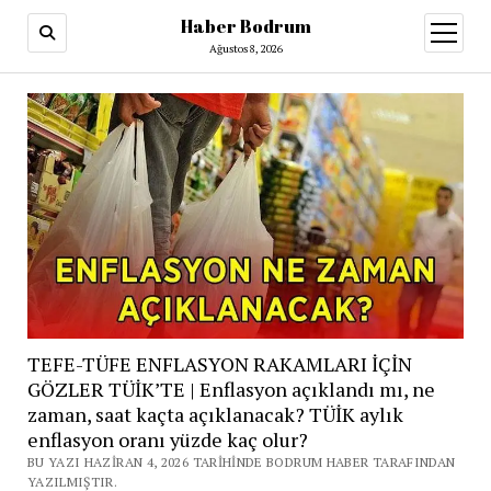
Haber Bodrum
menüy
aç
Ağustos 8, 2026
TEFE-TÜFE ENFLASYON RAKAMLARI İÇİN
GÖZLER TÜİK’TE | Enflasyon açıklandı mı, ne
zaman, saat kaçta açıklanacak? TÜİK aylık
enflasyon oranı yüzde kaç olur?
BU YAZI HAZIRAN 4, 2026 TARIHINDE BODRUM HABER TARAFINDAN
YAZILMIŞTIR.