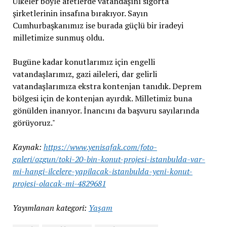
Ülkeler böyle afetlerde vatandaşını sigorta
şirketlerinin insafına bırakıyor. Sayın
Cumhurbaşkanımız ise burada güçlü bir iradeyi
milletimize sunmuş oldu.
Bugüne kadar konutlarımız için engelli
vatandaşlarımız, gazi aileleri, dar gelirli
vatandaşlarımıza ekstra kontenjan tanıdık. Deprem
bölgesi için de kontenjan ayırdık. Milletimiz buna
gönülden inanıyor. İnancını da başvuru sayılarında
görüyoruz."
Kaynak:
https://www.yenisafak.com/foto-
galeri/ozgun/toki-20-bin-konut-projesi-istanbulda-var-
mi-hangi-ilcelere-yapilacak-istanbulda-yeni-konut-
projesi-olacak-mi-4829681
Yayımlanan kategori:
Yaşam