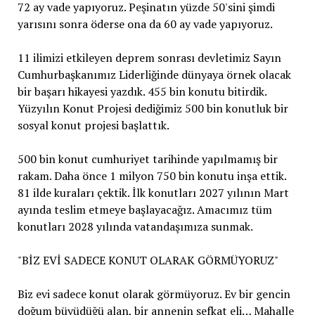
72 ay vade yapıyoruz. Peşinatın yüzde 50'sini şimdi
yarısını sonra öderse ona da 60 ay vade yapıyoruz.
11 ilimizi etkileyen deprem sonrası devletimiz Sayın
Cumhurbaşkanımız Liderliğinde dünyaya örnek olacak
bir başarı hikayesi yazdık. 455 bin konutu bitirdik.
Yüzyılın Konut Projesi dediğimiz 500 bin konutluk bir
sosyal konut projesi başlattık.
500 bin konut cumhuriyet tarihinde yapılmamış bir
rakam. Daha önce 1 milyon 750 bin konutu inşa ettik.
81 ilde kuraları çektik. İlk konutları 2027 yılının Mart
ayında teslim etmeye başlayacağız. Amacımız tüm
konutları 2028 yılında vatandaşımıza sunmak.
"BİZ EVİ SADECE KONUT OLARAK GÖRMÜYORUZ"
Biz evi sadece konut olarak görmüyoruz. Ev bir gencin
doğum büyüdüğü alan, bir annenin şefkat eli… Mahalle