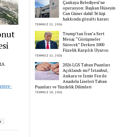
Çankaya Belediyesi’ne
operasyon: Başkan Hüseyin
Can Güner dahil 36 kişi
hakkında gözaltı kararı
TEMMUZ 11, 2026
onut
Trump’tan İran’a Sert
Mesaj: “Görüşmeler
esi
Sürecek” Derken 1000
Füzelik Karşılık Uyarısı
TEMMUZ 11, 2026
RA
2026 LGS Taban Puanları
Açıklandı mı? İstanbul,
Ankara ve İzmir Fen ile
Anadolu Liseleri Taban
semre-
Puanları ve Yüzdelik Dilimleri
TEMMUZ 10, 2026
ı