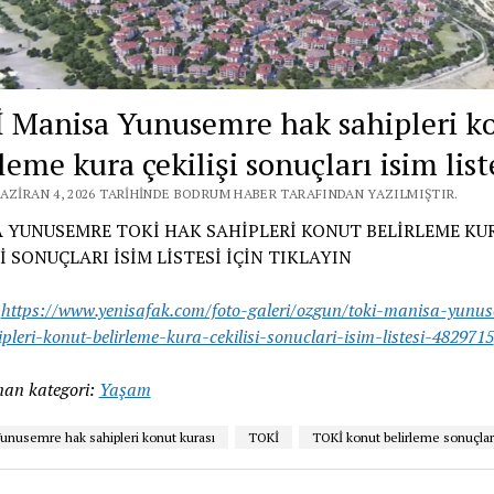
 Manisa Yunusemre hak sahipleri k
leme kura çekilişi sonuçları isim list
HAZIRAN 4, 2026 TARIHINDE BODRUM HABER TARAFINDAN YAZILMIŞTIR.
 YUNUSEMRE TOKİ HAK SAHİPLERİ KONUT BELİRLEME KU
İ SONUÇLARI İSİM LİSTESİ İÇİN TIKLAYIN
:
https://www.yenisafak.com/foto-galeri/ozgun/toki-manisa-yunu
pleri-konut-belirleme-kura-cekilisi-sonuclari-isim-listesi-4829715
an kategori:
Yaşam
unusemre hak sahipleri konut kurası
TOKİ
TOKİ konut belirleme sonuçlar