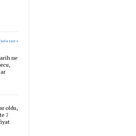
azla yazı »
arih ne
rcu,
lar
r oldu,
te 7
iyat