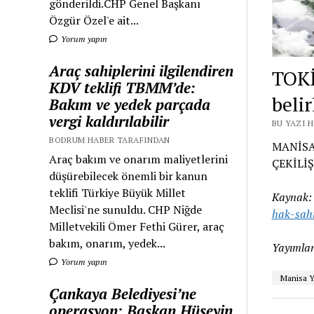
gönderildi.CHP Genel Başkanı
Özgür Özel'e ait...
Yorum yapın
Araç sahiplerini ilgilendiren
TOKİ
KDV teklifi TBMM’de:
belir
Bakım ve yedek parçada
vergi kaldırılabilir
BU YAZI 
BODRUM HABER TARAFINDAN
MANİSA
Araç bakım ve onarım maliyetlerini
ÇEKİLİŞ
düşürebilecek önemli bir kanun
teklifi Türkiye Büyük Millet
Kaynak
Meclisi'ne sunuldu. CHP Niğde
hak-sahi
Milletvekili Ömer Fethi Gürer, araç
bakım, onarım, yedek...
Yayımlan
Yorum yapın
Manisa Y
Çankaya Belediyesi’ne
operasyon: Başkan Hüseyin