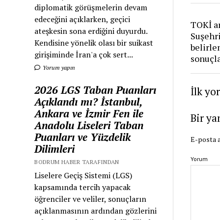
diplomatik görüşmelerin devam
edeceğini açıklarken, geçici
TOKİ ar
ateşkesin sona erdiğini duyurdu.
Suşehri
Kendisine yönelik olası bir suikast
belirle
girişiminde İran'a çok sert...
sonuçla
Yorum yapın
2026 LGS Taban Puanları
İlk yo
Açıklandı mı? İstanbul,
Ankara ve İzmir Fen ile
Bir ya
Anadolu Liseleri Taban
Puanları ve Yüzdelik
E-posta a
Dilimleri
Yorum
BODRUM HABER TARAFINDAN
Liselere Geçiş Sistemi (LGS)
kapsamında tercih yapacak
öğrenciler ve veliler, sonuçların
açıklanmasının ardından gözlerini