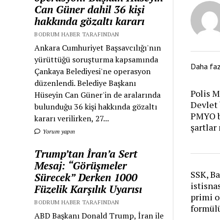
Can Güner dahil 36 kişi
hakkında gözaltı kararı
BODRUM HABER TARAFINDAN
Ankara Cumhuriyet Başsavcılığı'nın
yürüttüğü soruşturma kapsamında
Daha fa
Çankaya Belediyesi'ne operasyon
düzenlendi. Belediye Başkanı
Polis 
Hüseyin Can Güner'in de aralarında
Devlet 
bulunduğu 36 kişi hakkında gözaltı
PMYO ba
kararı verilirken, 27...
şartlar
Yorum yapın
Trump’tan İran’a Sert
Mesaj: “Görüşmeler
SSK, Ba
Sürecek” Derken 1000
istisna
Füzelik Karşılık Uyarısı
primi o
BODRUM HABER TARAFINDAN
formül
ABD Başkanı Donald Trump, İran ile