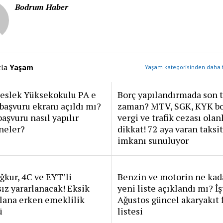
Bodrum Haber
zla
Yaşam
Yaşam kategorisinden daha f
Meslek Yüksekokulu PA e
Borç yapılandırmada son t
başvuru ekranı açıldı mı?
zaman? MTV, SGK, KYK bo
şvuru nasıl yapılır
vergi ve trafik cezası olan
 neler?
dikkat! 72 aya varan taksit
imkanı sunuluyor
ğkur, 4C ve EYT’li
Benzin ve motorin ne kada
sız yararlanacak! Eksik
yeni liste açıklandı mı? İş
lana erken emeklilik
Ağustos güncel akaryakıt f
ü
listesi