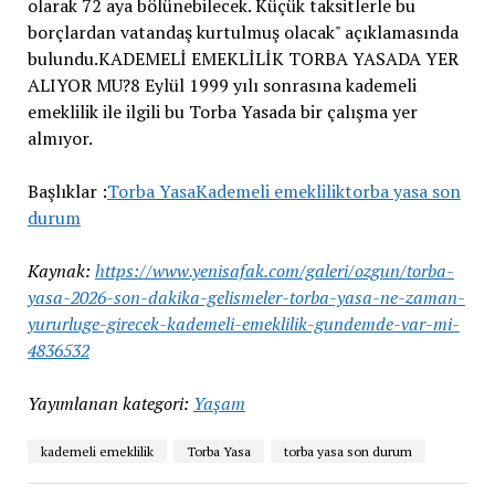
Başlıklar :
Torba Yasa
Kademeli emeklilik
torba yasa son
durum
Kaynak:
https://www.yenisafak.com/galeri/ozgun/torba-
yasa-2026-son-dakika-gelismeler-torba-yasa-ne-zaman-
yururluge-girecek-kademeli-emeklilik-gundemde-var-mi-
4836532
Yayımlanan kategori:
Yaşam
kademeli emeklilik
Torba Yasa
torba yasa son durum