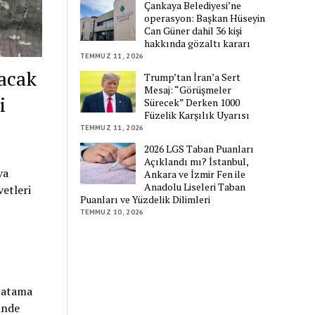
Çankaya Belediyesi’ne
operasyon: Başkan Hüseyin
Can Güner dahil 36 kişi
hakkında gözaltı kararı
TEMMUZ 11, 2026
acak
Trump’tan İran’a Sert
Mesaj: “Görüşmeler
i
Sürecek” Derken 1000
Füzelik Karşılık Uyarısı
TEMMUZ 11, 2026
2026 LGS Taban Puanları
Açıklandı mı? İstanbul,
va
Ankara ve İzmir Fen ile
Anadolu Liseleri Taban
etleri
Puanları ve Yüzdelik Dilimleri
TEMMUZ 10, 2026
n atama
inde