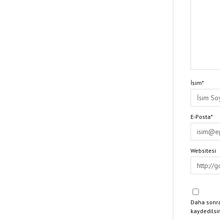
İsim*
E-Posta*
Websitesi
Daha sonra
kaydedilsi