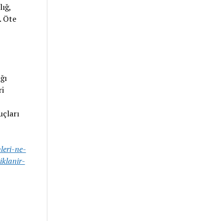
ığ,
. Öte
ğı
ri
uçları
leri-ne-
klanir-