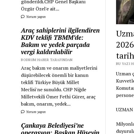
gönderildi.CHP Genel Başkanı
Özgür Özel'e ait...
Yorum yapın
Araç sahiplerini ilgilendiren
Uzma
KDV teklifi TBMM’de:
2026
Bakım ve yedek parçada
vergi kaldırılabilir
tarih
BODRUM HABER TARAFINDAN
BU YAZI 
Araç bakım ve onarım maliyetlerini
Uzman ça
düşürebilecek önemli bir kanun
Kuvvetle
teklifi Türkiye Büyük Millet
Komutan
Meclisi'ne sunuldu. CHP Niğde
personel
Milletvekili Ömer Fethi Gürer, araç
bakım, onarım, yedek...
UZMAN 
Yorum yapın
Milyonla
Çankaya Belediyesi’ne
duyurula
operasyon: Başkan Hüseyin