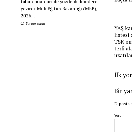
taban puanları ile yüzdelik dilimlere
çevirdi. Milli Eğitim Bakanlığı (MEB),
2026...
Yorum yapın
YAŞ kar
listesi
TSK eme
terfi a
uzatıla
İlk yo
Bir ya
E-posta a
Yorum