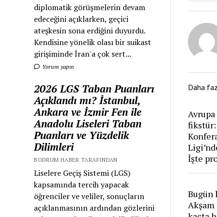
diplomatik görüşmelerin devam
edeceğini açıklarken, geçici
ateşkesin sona erdiğini duyurdu.
Kendisine yönelik olası bir suikast
girişiminde İran'a çok sert...
Yorum yapın
2026 LGS Taban Puanları
Daha fa
Açıklandı mı? İstanbul,
Ankara ve İzmir Fen ile
Avrupa
Anadolu Liseleri Taban
fikstür
Puanları ve Yüzdelik
Konfera
Dilimleri
Ligi’nd
İşte p
BODRUM HABER TARAFINDAN
Liselere Geçiş Sistemi (LGS)
kapsamında tercih yapacak
Bugün 
öğrenciler ve veliler, sonuçların
Akşam 
açıklanmasının ardından gözlerini
kaçta h