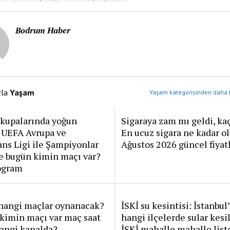
Bodrum Haber
zla
Yaşam
Yaşam kategorisinden daha f
 kupalarında yoğun
Sigaraya zam mı geldi, kaç
: UEFA Avrupa ve
En ucuz sigara ne kadar o
ns Ligi ile Şampiyonlar
Ağustos 2026 güncel fiyatl
e bugün kimin maçı var?
rogram
hangi maçlar oynanacak?
İSKİ su kesintisi: İstanbul
kimin maçı var maç saat
hangi ilçelerde sular kes
angi kanalda?
İSKİ mahalle mahalle list