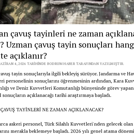
n çavuş tayinleri ne zaman açıklan
? Uzman çavuş tayin sonuçları hang
te açıklanır?
HAZIRAN 4, 2026 TARIHINDE BODRUM HABER TARAFINDAN YAZILMIŞTIR.
vuş tayin sonuçlarıyla ilgili bekleyiş sürüyor. Jandarma ve Ha
ri personelinin sonuçlarını öğrenmesinin ardından, Kara Kuvv
lığı ve Deniz Kuvvetleri Komutanlığı bünyesinde görev yapan
 sonuçların açıklanacağı tarihi araştırmaya başladı.
ÇAVUŞ TAYİNLERİ NE ZAMAN AÇIKLANACAK?
rca askeri personel, Türk Silahlı Kuvvetleri'nden gelecek ola
rını merakla beklemeye başladı. 2026 yılı genel atama dönem