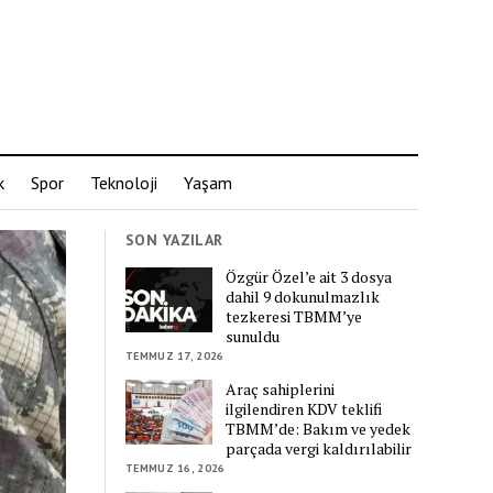
k
Spor
Teknoloji
Yaşam
SON YAZILAR
Özgür Özel’e ait 3 dosya
dahil 9 dokunulmazlık
tezkeresi TBMM’ye
sunuldu
TEMMUZ 17, 2026
Araç sahiplerini
ilgilendiren KDV teklifi
TBMM’de: Bakım ve yedek
parçada vergi kaldırılabilir
TEMMUZ 16, 2026