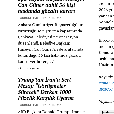
komutan
Can Güner dahil 36 kişi
2026 yıl
hakkında gözaltı kararı
yandan t
BODRUM HABER TARAFINDAN
Sonuçla
Ankara Cumhuriyet Başsavcılığı'nın
çavuşlar
yürüttüğü soruşturma kapsamında
Çankaya Belediyesi'ne operasyon
Birçok k
düzenlendi. Belediye Başkanı
uzman ça
Hüseyin Can Güner'in de aralarında
Komutanl
bulunduğu 36 kişi hakkında gözaltı
açıklana
kararı verilirken, 27...
Haziran 
Yorum yapın
Kaynak
Trump’tan İran’a Sert
zaman-ac
Mesaj: “Görüşmeler
4829751
Sürecek” Derken 1000
Füzelik Karşılık Uyarısı
Yayımlan
BODRUM HABER TARAFINDAN
ABD Başkanı Donald Trump, İran ile
Jandarm