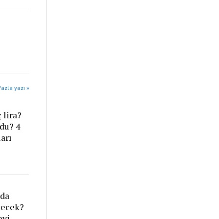
azla yazı »
 lira?
ldu? 4
arı
’da
ilecek?
eyi