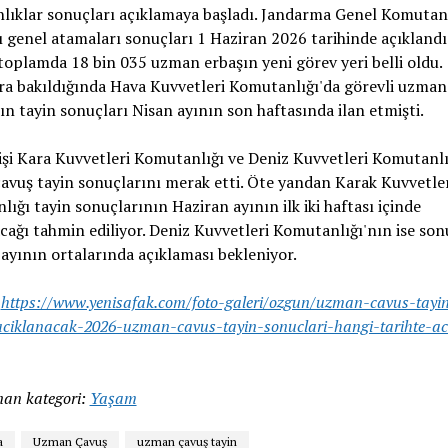
lıklar sonuçları açıklamaya başladı. Jandarma Genel Komutanl
ı genel atamaları sonuçları 1 Haziran 2026 tarihinde açıklandı
oplamda 18 bin 035 uzman erbaşın yeni görev yeri belli oldu.
ra bakıldığında Hava Kuvvetleri Komutanlığı'da görevli uzman
ın tayin sonuçları Nisan ayının son haftasında ilan etmişti.
işi Kara Kuvvetleri Komutanlığı ve Deniz Kuvvetleri Komutanlı
vuş tayin sonuçlarını merak etti. Öte yandan Karak Kuvvetle
ığı tayin sonuçlarının Haziran ayının ilk iki haftası içinde
cağı tahmin ediliyor. Deniz Kuvvetleri Komutanlığı'nın ise son
ayının ortalarında açıklaması bekleniyor.
:
https://www.yenisafak.com/foto-galeri/ozgun/uzman-cavus-tayin
iklanacak-2026-uzman-cavus-tayin-sonuclari-hangi-tarihte-aci
an kategori:
Yaşam
a
Uzman Çavuş
uzman çavuş tayin