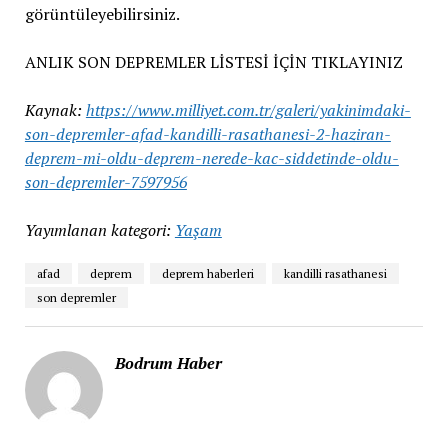
görüntüleyebilirsiniz.
ANLIK SON DEPREMLER LİSTESİ İÇİN TIKLAYINIZ
Kaynak:
https://www.milliyet.com.tr/galeri/yakinimdaki-
son-depremler-afad-kandilli-rasathanesi-2-haziran-
deprem-mi-oldu-deprem-nerede-kac-siddetinde-oldu-
son-depremler-7597956
Yayımlanan kategori:
Yaşam
afad
deprem
deprem haberleri
kandilli rasathanesi
son depremler
Bodrum Haber