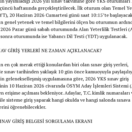
n yayımladığı 2026 yılı sınav takvimine göre YKS oturumları
çüncü haftasında gerçekleştirilecek. İlk oturum olan Temel Yet
YT), 20 Haziran 2026 Cumartesi günü saat 10:15’te başlayacak
n genel yetenek ve temel bilgilerini ölçen bu oturumun ardın
2026 Pazar günü sabah oturumunda Alan Yeterlilik Testleri (
 sonra oturumunda ise Yabancı Dil Testi (YDT) uygulanacak.
NAV GİRİŞ YERLERİ NE ZAMAN AÇIKLANACAK?
n en çok merak ettiği konulardan biri olan sınav giriş yerleri,
le sınav tarihinden yaklaşık 10 gün önce kamuoyuyla paylaşılıy
n gelenekselleşmiş uygulamasına göre, 2026 YKS sınav giriş
inin 10 Haziran 2026 civarında ÖSYM Aday İşlemleri Sistemi (
n erişime açılması bekleniyor. Adaylar, T.C. kimlik numaraları 
i ile sisteme giriş yaparak hangi okulda ve hangi salonda sınava
erini öğrenebilecekler.
INAV GİRİŞ BELGESİ SORGULAMA EKRANI