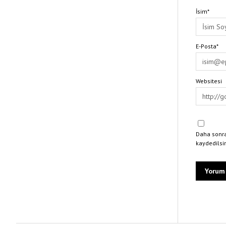
İsim*
E-Posta*
Websitesi
Daha sonra
kaydedilsi