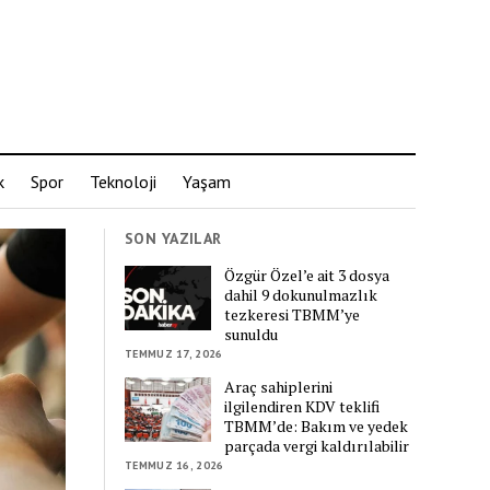
k
Spor
Teknoloji
Yaşam
SON YAZILAR
Özgür Özel’e ait 3 dosya
dahil 9 dokunulmazlık
tezkeresi TBMM’ye
sunuldu
TEMMUZ 17, 2026
Araç sahiplerini
ilgilendiren KDV teklifi
TBMM’de: Bakım ve yedek
parçada vergi kaldırılabilir
TEMMUZ 16, 2026