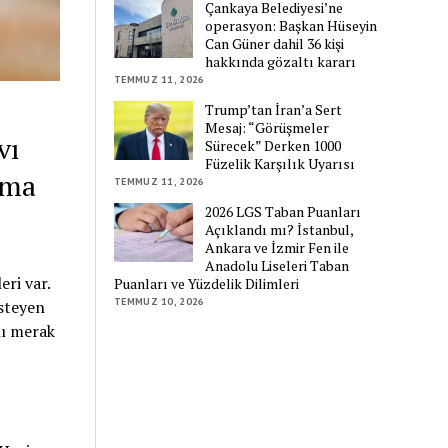
Çankaya Belediyesi’ne
operasyon: Başkan Hüseyin
Can Güner dahil 36 kişi
hakkında gözaltı kararı
TEMMUZ 11, 2026
Trump’tan İran’a Sert
Mesaj: “Görüşmeler
vı
Sürecek” Derken 1000
Füzelik Karşılık Uyarısı
lma
TEMMUZ 11, 2026
2026 LGS Taban Puanları
Açıklandı mı? İstanbul,
Ankara ve İzmir Fen ile
Anadolu Liseleri Taban
ri var.
Puanları ve Yüzdelik Dilimleri
TEMMUZ 10, 2026
steyen
nı merak