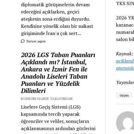
YKS SI
diplomatik görüşmelerin devam
edeceğini açıklarken, geçici
2026 YKS
ateşkesin sona erdiğini duyurdu.
kazanaca
Kendisine yönelik olası bir suikast
numarala
girişiminde İran'a çok sert...
salon bi
Yorum yapın
Kaynak
2026 LGS Taban Puanları
acikland
Açıklandı mı? İstanbul,
oturumla
Ankara ve İzmir Fen ile
Anadolu Liseleri Taban
Yayımlan
Puanları ve Yüzdelik
Dilimleri
ösym
BODRUM HABER TARAFINDAN
Liselere Geçiş Sistemi (LGS)
kapsamında tercih yapacak
öğrenciler ve veliler, sonuçların
açıklanmasının ardından gözlerini