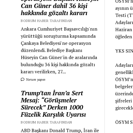
ÖSYM’ni
Can Güner dahil 36 kişi
ayının ü
hakkında gözaltı kararı
Testi (T
BODRUM HABER TARAFINDAN
Adayları
Ankara Cumhuriyet Başsavcılığı'nın
Haziran 
yürüttüğü soruşturma kapsamında
öğleden
Çankaya Belediyesi'ne operasyon
düzenlendi. Belediye Başkanı
YKS SI
Hüseyin Can Güner'in de aralarında
bulunduğu 36 kişi hakkında gözaltı
Adayları
kararı verilirken, 27...
genellik
ÖSYM’ni
Yorum yapın
belgeler
Trump’tan İran’a Sert
üzerinde
Mesaj: “Görüşmeler
şifreler
Sürecek” Derken 1000
girecekl
Füzelik Karşılık Uyarısı
ÖSYM S
BODRUM HABER TARAFINDAN
ABD Başkanı Donald Trump, İran ile