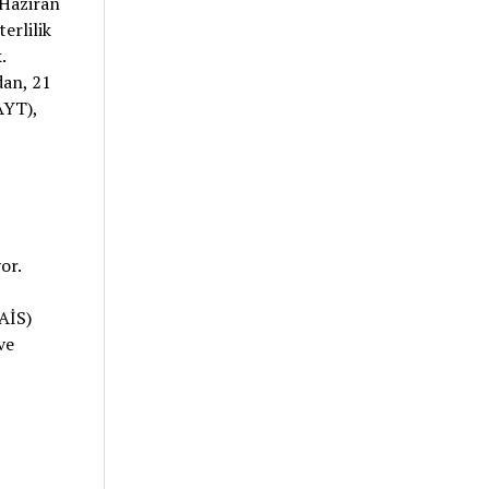
 Haziran
erlilik
.
dan, 21
AYT),
or.
AİS)
ve