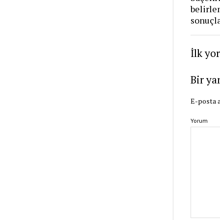
belirle
sonuçla
İlk yo
Bir ya
E-posta a
Yorum