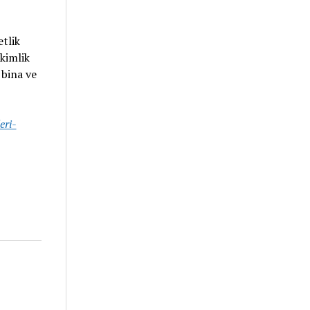
etlik
kimlik
 bina ve
eri-