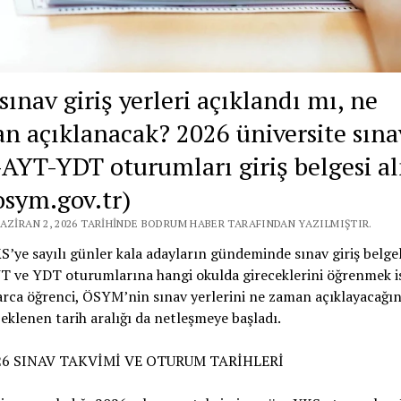
ınav giriş yerleri açıklandı mı, ne
n açıklanacak? 2026 üniversite sına
AYT-YDT oturumları giriş belgesi a
.osym.gov.tr)
HAZIRAN 2, 2026 TARIHINDE BODRUM HABER TARAFINDAN YAZILMIŞTIR.
’ye sayılı günler kala adayların gündeminde sınav giriş belgele
T ve YDT oturumlarına hangi okulda gireceklerini öğrenmek i
rca öğrenci, ÖSYM’nin sınav yerlerini ne zaman açıklayacağı
Beklenen tarih aralığı da netleşmeye başladı.
26 SINAV TAKVİMİ VE OTURUM TARİHLERİ