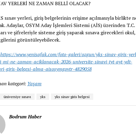
NAV YERLERİ NE ZAMAN BELLİ OLACAK?
 sınav yerleri, giriş belgelerinin erişime açılmasıyla birlikte n
k. Adaylar, ÖSYM Aday İşlemleri Sistemi (AİS) üzerinden T.C. 
rı ve şifreleriyle sisteme giriş yaparak sınava girecekleri okul,
lgilerini görüntüleyebilecek.
:
https://www.yenisafak.com/foto-galeri/ozgun/yks-sinav-giris-yerl
i-mi-ne-zaman-aciklanacak-2026-universite-sinavi-tyt-ayt-ydt-
ri-giris-belgesi-alma-aisosymgovtr-4829058
an kategori:
Yaşam
üniversiye sınavı
yks
yks sinav giris belgesi
Bodrum Haber