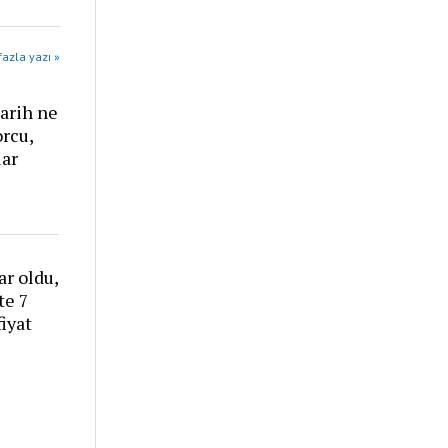
azla yazı »
arih ne
rcu,
lar
r oldu,
te 7
iyat