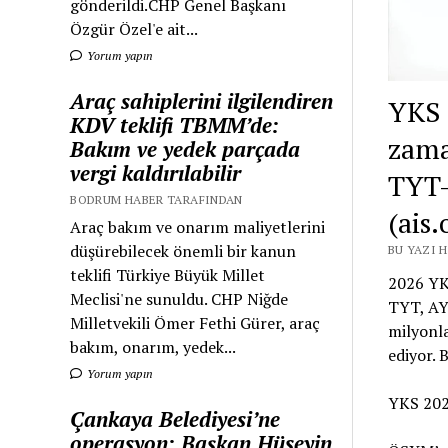
gönderildi.CHP Genel Başkanı
Özgür Özel'e ait...
Yorum yapın
Araç sahiplerini ilgilendiren
YKS s
KDV teklifi TBMM’de:
zama
Bakım ve yedek parçada
vergi kaldırılabilir
TYT-
BODRUM HABER TARAFINDAN
(ais
Araç bakım ve onarım maliyetlerini
düşürebilecek önemli bir kanun
BU YAZI 
teklifi Türkiye Büyük Millet
2026 YKS
Meclisi'ne sunuldu. CHP Niğde
TYT, AY
Milletvekili Ömer Fethi Gürer, araç
milyonla
bakım, onarım, yedek...
ediyor. 
Yorum yapın
YKS 20
Çankaya Belediyesi’ne
operasyon: Başkan Hüseyin