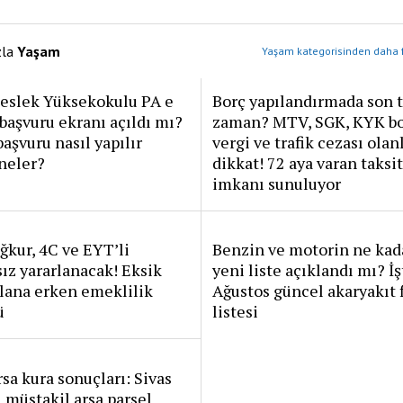
zla
Yaşam
Yaşam kategorisinden daha f
Meslek Yüksekokulu PA e
Borç yapılandırmada son t
başvuru ekranı açıldı mı?
zaman? MTV, SGK, KYK bo
şvuru nasıl yapılır
vergi ve trafik cezası olan
 neler?
dikkat! 72 aya varan taksit
imkanı sunuluyor
ğkur, 4C ve EYT’li
Benzin ve motorin ne kada
sız yararlanacak! Eksik
yeni liste açıklandı mı? İş
lana erken emeklilik
Ağustos güncel akaryakıt f
ü
listesi
sa kura sonuçları: Sivas
 müstakil arsa parsel