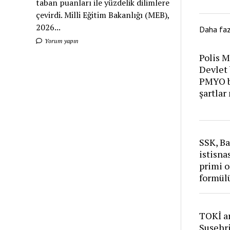
taban puanları ile yüzdelik dilimlere
çevirdi. Milli Eğitim Bakanlığı (MEB),
2026...
Daha fa
Yorum yapın
Polis 
Devlet 
PMYO ba
şartlar
SSK, Ba
istisna
primi o
formül
TOKİ ar
Suşehri