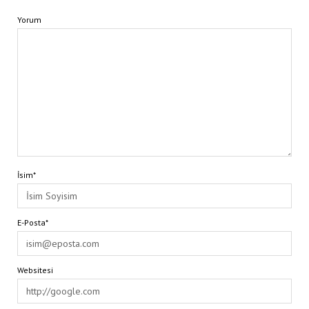
Yorum
İsim*
E-Posta*
Websitesi