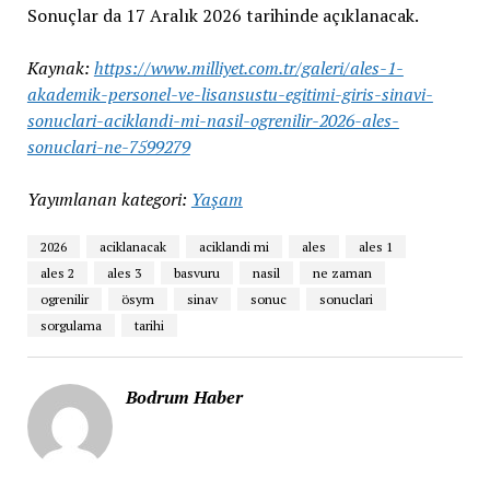
Sonuçlar da 17 Aralık 2026 tarihinde açıklanacak.
Kaynak:
https://www.milliyet.com.tr/galeri/ales-1-
akademik-personel-ve-lisansustu-egitimi-giris-sinavi-
sonuclari-aciklandi-mi-nasil-ogrenilir-2026-ales-
sonuclari-ne-7599279
Yayımlanan kategori:
Yaşam
2026
aciklanacak
aciklandi mi
ales
ales 1
ales 2
ales 3
basvuru
nasil
ne zaman
ogrenilir
ösym
sinav
sonuc
sonuclari
sorgulama
tarihi
Bodrum Haber