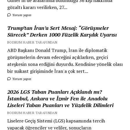
Güner'in de aralarında bulunduğu 36 kişi hakkında
gözaltı kararı verilirken, 27...
Yorum yapın
Trump’tan İran’a Sert Mesaj: “Görüşmeler
Sürecek” Derken 1000 Füzelik Karşılık Uyarısı
BODRUM HABER TARAFINDAN
ABD Başkanı Donald Trump, İran ile diplomatik
görüşmelerin devam edeceğini açıklarken, geçici
ateşkesin sona erdiğini duyurdu. Kendisine yönelik olası
bir suikast girişiminde İran'a çok sert...
Yorum yapın
2026 LGS Taban Puanları Açıklandı mı?
İstanbul, Ankara ve İzmir Fen ile Anadolu
Liseleri Taban Puanları ve Yüzdelik Dilimleri
BODRUM HABER TARAFINDAN
Liselere Geçiş Sistemi (LGS) kapsamında tercih
yapacak öğrenciler ve veliler, sonuçların