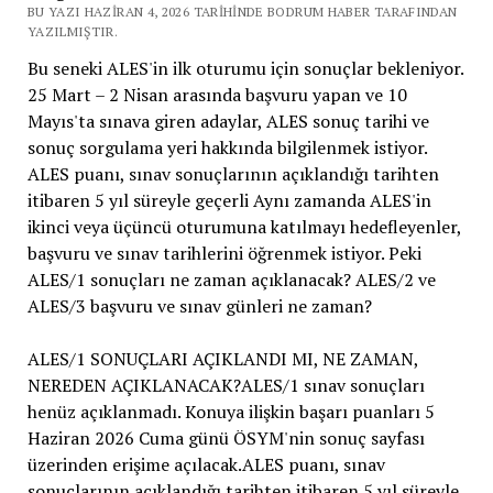
BU YAZI HAZIRAN 4, 2026 TARIHINDE BODRUM HABER TARAFINDAN
YAZILMIŞTIR.
Bu seneki ALES'in ilk oturumu için sonuçlar bekleniyor.
25 Mart – 2 Nisan arasında başvuru yapan ve 10
Mayıs'ta sınava giren adaylar, ALES sonuç tarihi ve
sonuç sorgulama yeri hakkında bilgilenmek istiyor.
ALES puanı, sınav sonuçlarının açıklandığı tarihten
itibaren 5 yıl süreyle geçerli Aynı zamanda ALES'in
ikinci veya üçüncü oturumuna katılmayı hedefleyenler,
başvuru ve sınav tarihlerini öğrenmek istiyor. Peki
ALES/1 sonuçları ne zaman açıklanacak? ALES/2 ve
ALES/3 başvuru ve sınav günleri ne zaman?
ALES/1 SONUÇLARI AÇIKLANDI MI, NE ZAMAN,
NEREDEN AÇIKLANACAK?ALES/1 sınav sonuçları
henüz açıklanmadı. Konuya ilişkin başarı puanları 5
Haziran 2026 Cuma günü ÖSYM'nin sonuç sayfası
üzerinden erişime açılacak.ALES puanı, sınav
sonuçlarının açıklandığı tarihten itibaren 5 yıl süreyle