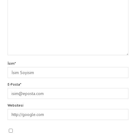
İsim*
E-Posta*
Websitesi