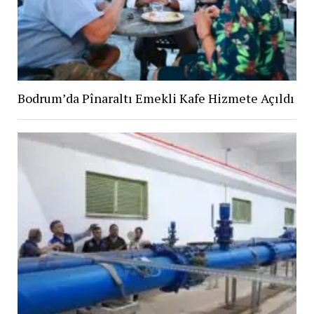
Bodrum’da Pînaraltı Emekli Kafe Hizmete Açıldı