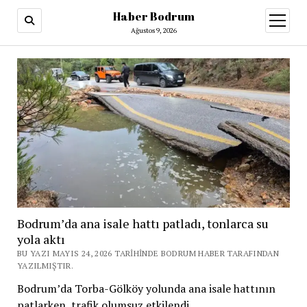
Haber Bodrum
menüy
aç
Ağustos 9, 2026
Bodrum’da ana isale hattı patladı, tonlarca su
yola aktı
BU YAZI MAYIS 24, 2026 TARIHINDE BODRUM HABER TARAFINDAN
YAZILMIŞTIR.
Bodrum’da Torba-Gölköy yolunda ana isale hattının
patlarken, trafik olumsuz etkilendi.